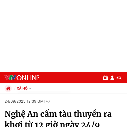
XÃ HỘI
Chính trị
24/09/2025 12:39 GMT+7
Xã hội
Nghệ An cấm tàu thuyền ra
Pháp luật
Chuyên mục
Kinh tế
khơi từ 12 giờ ngày 24/9
Thể thao