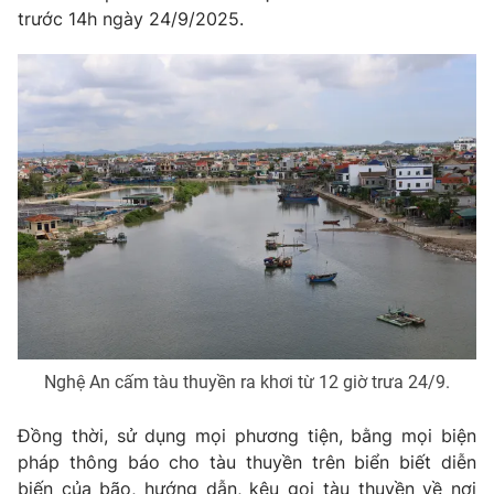
trước 14h ngày 24/9/2025.
THỜI BÁO VTV
Theo dõi báo trên
Cơ quan chủ quản:
Đài Truyền hình Việt Nam
Cơ quan báo chí:
Thời báo VTV
Giấy phép hoạt động báo in và báo điện tử số 483/GP-BTTTT
cấp ngày 29/12/2023
Nghệ An cấm tàu thuyền ra khơi từ 12 giờ trưa 24/9.
Tổng Biên tập:
Vũ Thanh Thủy
Phó Tổng Biên tập:
Nguyễn Thị Mỹ Hạnh, Phạm Quốc Thắng,
Đồng thời, sử dụng mọi phương tiện, bằng mọi biện
Nguyễn Trọng Ninh
pháp thông báo cho tàu thuyền trên biển biết diễn
Tổng đài VTV:
024.38 355 931 - 024.38 355 932
biến của bão, hướng dẫn, kêu gọi tàu thuyền về nơi