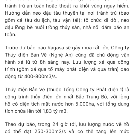
Ðiện thoại Thời báo VTV:
024.66 897 897
tránh trú an toàn hoặc thoát ra khỏi vùng nguy hiểm.
Email:
toasoan@vtv.vn
Hướng dẫn neo đậu tàu thuyền tại nơi tránh trú (bao
gồm cả tàu du lịch, tàu vận tải); tổ chức di dời, neo
Liên hệ quảng cáo:
024-7300.7108
đậu lồng bè nuôi trồng thủy sản, nhà nổi đảm bảo an
toàn.
Trước dự báo bão Ragasa sẽ gây mưa rất lớn, Công ty
Thủy điện Bản Vẽ (Nghệ An) cũng đã chủ động vận
hành xả lũ từ 8h sáng nay. Lưu lượng xả qua công
trình (gồm xả qua tổ máy phát điện và qua tràn) dao
động từ 400-800m3/s.
Thủy điện Bản Vẽ (thuộc Tổng Công ty Phát điện 1) là
công trình thủy điện lớn nhất Bắc Trung Bộ, với lòng
hồ có diện tích mặt nước hơn 5.000ha, với tổng dung
® Cấm sao chép dưới mọi hình thức nếu không có sự chấp
thuận bằng văn bản. Ghi rõ nguồn VTV.vn khi phát hành lại
tích chứa lên tới 1,83 tỷ m3.
thông tin từ website này.
Theo dự báo, trong 24 giờ tới, lưu lượng nước về hồ
có thể đạt 250-300m3/s và có thể tăng lên mức