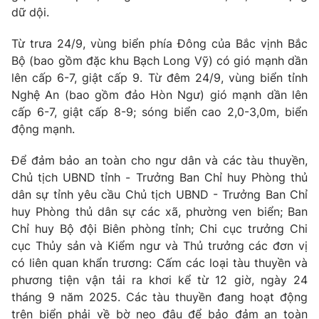
dữ dội.
Photo
Infographic
Từ trưa 24/9, vùng biển phía Đông của Bắc vịnh Bắc
Bộ (bao gồm đặc khu Bạch Long Vỹ) có gió mạnh dần
Video
Shorts video
lên cấp 6-7, giật cấp 9. Từ đêm 24/9, vùng biển tỉnh
Nghệ An (bao gồm đảo Hòn Ngư) gió mạnh dần lên
VTV Money
VTV Thể thao
cấp 6-7, giật cấp 8-9; sóng biển cao 2,0-3,0m, biển
động mạnh.
VTV Sức khoẻ
Bất động sản
Để đảm bảo an toàn cho ngư dân và các tàu thuyền,
Chủ tịch UBND tỉnh - Trưởng Ban Chỉ huy Phòng thủ
Thị trường 24h
Tấm lòng Việt
dân sự tỉnh yêu cầu Chủ tịch UBND - Trưởng Ban Chỉ
huy Phòng thủ dân sự các xã, phường ven biển; Ban
Chỉ huy Bộ đội Biên phòng tỉnh; Chi cục trưởng Chi
VTV4
Vươn mình bằng AI
cục Thủy sản và Kiểm ngư và Thủ trưởng các đơn vị
có liên quan khẩn trương: Cấm các loại tàu thuyền và
VTV9
VTV8
phương tiện vận tải ra khơi kể từ 12 giờ, ngày 24
tháng 9 năm 2025. Các tàu thuyền đang hoạt động
Liên hệ tòa soạn
English
trên biển phải về bờ neo đậu để bảo đảm an toàn