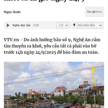
Chính trị
Truyền hình
Văn hóa - Giải trí
Ngọc Quân
Xã hội
Y tế
Đời sống
Nghe đọc bài
2:50
Pháp luật
Công nghệ
Giáo dục
VTV.vn - Do ảnh hưởng bão số 9, Nghệ An cấm
Y tế
tàu thuyền ra khơi, yêu cầu tất cả phải vào bờ
trước 14h ngày 24/9/2025 để bảo đảm an toàn.
Thế giới
Tin tức
Kinh tế
Thế giới đó đây
Tài chính
Dữ liệu và đời sống
Câu chuyện quốc tế
Thị trường
Truyền hình
Góc doanh nghiệp