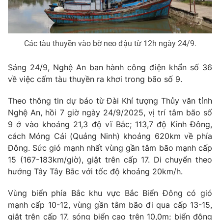
Phim VTV
Giải trí
Hậu trường
Điện ảnh
Đời sống
Nhân vật
Các tàu thuyền vào bờ neo đậu từ 12h ngày 24/9.
Âm nhạc
Du lịch
Khán giả
Sáng 24/9, Nghệ An ban hành công điện khẩn số 36
Giáo dục
Sao
về việc cấm tàu thuyền ra khơi trong bão số 9.
Làm đẹp
Giải sao mai
Tuyển sinh
Công nghệ
Chất lượng cuộc sống
Theo thông tin dự báo từ Đài Khí tượng Thủy văn tỉnh
Học trực tuyến
Nghệ An, hồi 7 giờ ngày 24/9/2025, vị trí tâm bão số
Hitech Công nghệ tương lai
9 ở vào khoảng 21,3 độ vĩ Bắc; 113,7 độ Kinh Đông,
Giao lưu trực tuyến
cách Móng Cái (Quảng Ninh) khoảng 620km về phía
Sản phẩm
Đông. Sức gió mạnh nhất vùng gần tâm bão mạnh cấp
Lịch phát sóng
Thị trường
15 (167-183km/giờ), giật trên cấp 17. Di chuyển theo
hướng Tây Tây Bắc với tốc độ khoảng 20km/h.
Tư vấn
Chuyên mục khác
Vùng biển phía Bắc khu vực Bắc Biển Đông có gió
mạnh cấp 10-12, vùng gần tâm bão đi qua cấp 13-15,
Emagazine
Podcast
giật trên cấp 17, sóng biển cao trên 10,0m; biển động