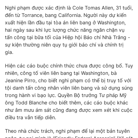
Nghi phạm được xác định là Cole Tomas Allen, 31 tuổi,
Photo
Infographic
đến từ Torrance, bang California. Người này dự kiến
xuất hiện lần đầu tại tòa án liên bang ở Washington,
Video
Shorts video
hai ngày sau khi lực lượng chức năng ngăn chặn vụ
tấn công tại bữa tối của Hiệp hội Báo chí Nhà Trắng -
sự kiện thường niên quy tụ giới báo chí và chính trị
VTV Money
VTV Thể thao
gia.
VTV Sức khoẻ
Bất động sản
Hiện các cáo buộc chính thức chưa được công bố. Tuy
nhiên, công tố viên liên bang tại Washington, bà
Jeanine Pirro, cho biết nghi phạm có thể bị truy tố với
Thị trường 24h
Tấm lòng Việt
tội danh tấn công nhân viên liên bang và sử dụng súng
trong hành vi bạo lực. Quyền Bộ trưởng Tư pháp Mỹ
VTV4
Vươn mình bằng AI
ông Todd Blanche cho biết thêm, các cáo buộc khác
như âm mưu ám sát cũng đang được xem xét khi cuộc
VTV9
VTV8
điều tra vẫn tiếp diễn.
Theo nhà chức trách, nghi phạm để lại một bản tuyên
Liên hệ tòa soạn
English