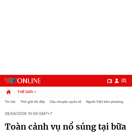
THẾ GIỚI
Chính trị
Tin tức
Thế giới đó đây
Câu chuyện quốc tế
Người Việt bốn phương
Xã hội
26/04/2026 10:59 GMT+7
Pháp luật
Chuyên mục
Kinh tế
Toàn cảnh vụ nổ súng tại bữa
Thể thao