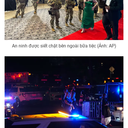
An ninh được siết chặt bên ngoài bữa tiệc (Ảnh: AP)