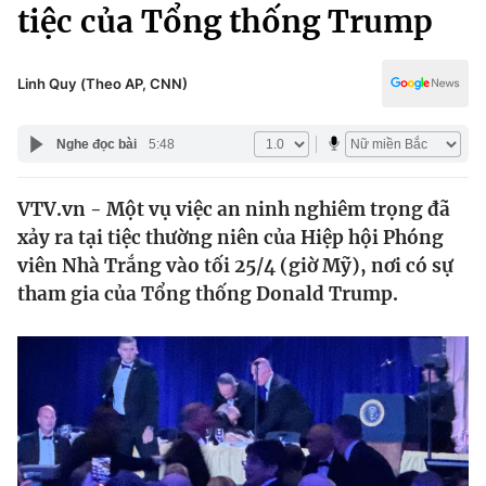
Chính trị
tiệc của Tổng thống Trump
Truyền hình
Văn hóa - Giải trí
Xã hội
Y tế
Linh Quy (Theo AP, CNN)
Đời sống
Pháp luật
Công nghệ
Nghe đọc bài
5:48
Giáo dục
Y tế
VTV.vn - Một vụ việc an ninh nghiêm trọng đã
xảy ra tại tiệc thường niên của Hiệp hội Phóng
Thế giới
viên Nhà Trắng vào tối 25/4 (giờ Mỹ), nơi có sự
tham gia của Tổng thống Donald Trump.
Tin tức
Kinh tế
Thế giới đó đây
Tài chính
Dữ liệu và đời sống
Câu chuyện quốc tế
Thị trường
Truyền hình
Góc doanh nghiệp