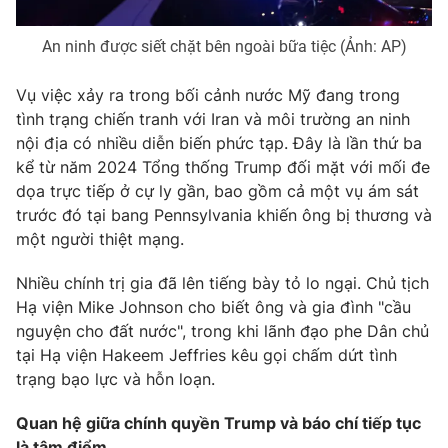
An ninh được siết chặt bên ngoài bữa tiệc (Ảnh: AP)
Vụ việc xảy ra trong bối cảnh nước Mỹ đang trong
tình trạng chiến tranh với Iran và môi trường an ninh
nội địa có nhiều diễn biến phức tạp. Đây là lần thứ ba
kể từ năm 2024 Tổng thống Trump đối mặt với mối đe
dọa trực tiếp ở cự ly gần, bao gồm cả một vụ ám sát
trước đó tại bang Pennsylvania khiến ông bị thương và
một người thiệt mạng.
Nhiều chính trị gia đã lên tiếng bày tỏ lo ngại. Chủ tịch
Hạ viện Mike Johnson cho biết ông và gia đình "cầu
nguyện cho đất nước", trong khi lãnh đạo phe Dân chủ
tại Hạ viện Hakeem Jeffries kêu gọi chấm dứt tình
trạng bạo lực và hỗn loạn.
Quan hệ giữa chính quyền Trump và báo chí tiếp tục
là tâm điểm