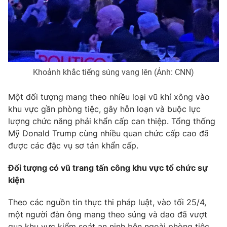
Phim VTV
Giải trí
Hậu trường
Điện ảnh
Đời sống
Nhân vật
Âm nhạc
Du lịch
Khán giả
Giáo dục
Khoảnh khắc tiếng súng vang lên (Ảnh: CNN)
Sao
Làm đẹp
Giải sao mai
Tuyển sinh
Một đối tượng mang theo nhiều loại vũ khí xông vào
Công nghệ
Chất lượng cuộc sống
khu vực gần phòng tiệc, gây hỗn loạn và buộc lực
Học trực tuyến
Hitech Công nghệ tương lai
lượng chức năng phải khẩn cấp can thiệp. Tổng thống
Giao lưu trực tuyến
Mỹ Donald Trump cùng nhiều quan chức cấp cao đã
Sản phẩm
được các đặc vụ sơ tán khẩn cấp.
Lịch phát sóng
Thị trường
Đối tượng có vũ trang tấn công khu vực tổ chức sự
kiện
Tư vấn
Chuyên mục khác
Theo các nguồn tin thực thi pháp luật, vào tối 25/4,
Emagazine
Podcast
một người đàn ông mang theo súng và dao đã vượt
qua khu vực kiểm soát an ninh bên ngoài phòng tiệc