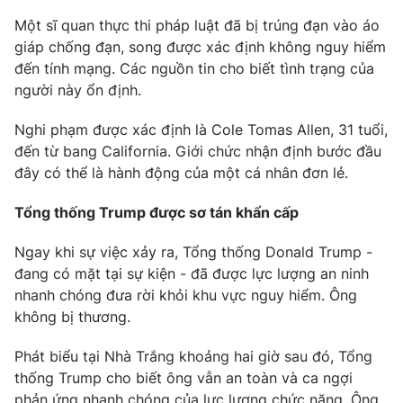
Email:
toasoan@vtv.vn
Một sĩ quan thực thi pháp luật đã bị trúng đạn vào áo
Liên hệ quảng cáo:
024-7300.7108
giáp chống đạn, song được xác định không nguy hiểm
đến tính mạng. Các nguồn tin cho biết tình trạng của
người này ổn định.
Nghi phạm được xác định là Cole Tomas Allen, 31 tuổi,
đến từ bang California. Giới chức nhận định bước đầu
đây có thể là hành động của một cá nhân đơn lẻ.
Tổng thống Trump được sơ tán khẩn cấp
Ngay khi sự việc xảy ra, Tổng thống Donald Trump -
đang có mặt tại sự kiện - đã được lực lượng an ninh
® Cấm sao chép dưới mọi hình thức nếu không có sự chấp
nhanh chóng đưa rời khỏi khu vực nguy hiểm. Ông
thuận bằng văn bản. Ghi rõ nguồn VTV.vn khi phát hành lại
không bị thương.
thông tin từ website này.
Phát biểu tại Nhà Trắng khoảng hai giờ sau đó, Tổng
thống Trump cho biết ông vẫn an toàn và ca ngợi
phản ứng nhanh chóng của lực lượng chức năng. Ông