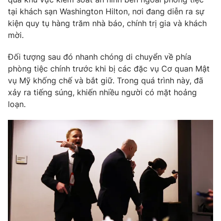
tại khách sạn Washington Hilton, nơi đang diễn ra sự
Photo
Infographic
kiện quy tụ hàng trăm nhà báo, chính trị gia và khách
mời.
Video
Shorts video
Đối tượng sau đó nhanh chóng di chuyển về phía
phòng tiệc chính trước khi bị các đặc vụ Cơ quan Mật
VTV Money
VTV Thể thao
vụ Mỹ khống chế và bắt giữ. Trong quá trình này, đã
xảy ra tiếng súng, khiến nhiều người có mặt hoảng
VTV Sức khoẻ
Bất động sản
loạn.
Thị trường 24h
Tấm lòng Việt
VTV4
Vươn mình bằng AI
VTV9
VTV8
Liên hệ tòa soạn
English