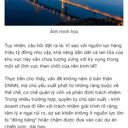
Photo
Infographic
Video
Shorts video
Ảnh minh họa
VTV Money
VTV Thể thao
Tuy nhiên, câu hỏi đặt ra là: Vì sao với nguồn lực hàng
triệu tỷ đồng như vậy, khả năng dẫn dắt và lan tỏa của
VTV Sức khoẻ
Bất động sản
khu vực này vẫn chưa tương xứng với kỳ vọng trong
một số lĩnh vực then chốt của nền kinh tế?
Thị trường 24h
Tấm lòng Việt
Thực tiễn cho thấy, vấn đề không nằm ở bản thân
DNNN, mà chủ yếu xuất phát từ những ràng buộc về
VTV4
Vươn mình bằng AI
thể chế, cơ chế quản lý vốn và phân định trách nhiệm.
Trong nhiều trường hợp, quyền tự chủ sản xuất - kinh
doanh chưa đi liền với trách nhiệm giải trình rõ ràng;
VTV9
VTV8
tâm lý e ngại rủi ro, sợ sai khiến không ít nguồn lực lớn
bị "đóng băng" hoặc chậm được đưa vào các dự án
Liên hệ tòa soạn
English
chiến lược, dài hạn.