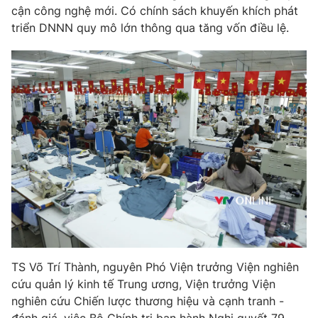
Email:
toasoan@vtv.vn
cận công nghệ mới. Có chính sách khuyến khích phát
Liên hệ quảng cáo:
024-7300.7108
triển DNNN quy mô lớn thông qua tăng vốn điều lệ.
® Cấm sao chép dưới mọi hình thức nếu không có sự chấp
thuận bằng văn bản. Ghi rõ nguồn VTV.vn khi phát hành lại
thông tin từ website này.
TS Võ Trí Thành, nguyên Phó Viện trưởng Viện nghiên
cứu quản lý kinh tế Trung ương, Viện trưởng Viện
nghiên cứu Chiến lược thương hiệu và cạnh tranh -
đánh giá, việc Bộ Chính trị ban hành Nghị quyết 79