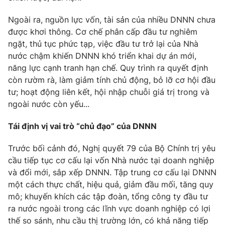
Ngoài ra, nguồn lực vốn, tài sản của nhiều DNNN chưa
được khơi thông. Cơ chế phân cấp đầu tư nghiêm
ngặt, thủ tục phức tạp, việc đầu tư trở lại của Nhà
THỜI BÁO VTV
nước chậm khiến DNNN khó triển khai dự án mới,
năng lực cạnh tranh hạn chế. Quy trình ra quyết định
Theo dõi báo trên
còn rườm rà, làm giảm tính chủ động, bỏ lỡ cơ hội đầu
tư; hoạt động liên kết, hội nhập chuỗi giá trị trong và
ngoài nước còn yếu...
Cơ quan chủ quản:
Đài Truyền hình Việt Nam
Cơ quan báo chí:
Thời báo VTV
Tái định vị vai trò “chủ đạo” của DNNN
Giấy phép hoạt động báo in và báo điện tử số 483/GP-BTTTT
cấp ngày 29/12/2023
Trước bối cảnh đó, Nghị quyết 79 của Bộ Chính trị yêu
Tổng Biên tập:
Vũ Thanh Thủy
cầu tiếp tục cơ cấu lại vốn Nhà nước tại doanh nghiệp
và đổi mới, sắp xếp DNNN. Tập trung cơ cấu lại DNNN
Phó Tổng Biên tập:
Nguyễn Thị Mỹ Hạnh, Phạm Quốc Thắng,
một cách thực chất, hiệu quả, giảm đầu mối, tăng quy
Nguyễn Trọng Ninh
mô; khuyến khích các tập đoàn, tổng công ty đầu tư
Tổng đài VTV:
024.38 355 931 - 024.38 355 932
ra nước ngoài trong các lĩnh vực doanh nghiệp có lợi
Ðiện thoại Thời báo VTV:
024.66 897 897
thế so sánh, nhu cầu thị trường lớn, có khả năng tiếp