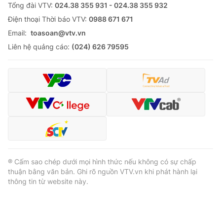
Tổng đài VTV:
024.38 355 931 - 024.38 355 932
Ðiện thoại Thời báo VTV:
0988 671 671
Email:
toasoan@vtv.vn
Liên hệ quảng cáo:
(024) 626 79595
® Cấm sao chép dưới mọi hình thức nếu không có sự chấp
thuận bằng văn bản. Ghi rõ nguồn VTV.vn khi phát hành lại
thông tin từ website này.