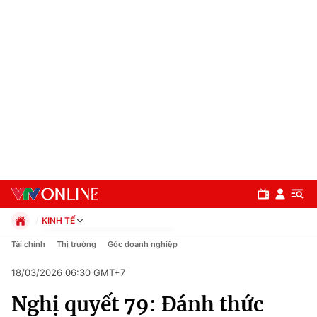
KINH TẾ
Chính trị
Tài chính
Thị trường
Góc doanh nghiệp
Xã hội
18/03/2026 06:30 GMT+7
Pháp luật
Chuyên mục
Kinh tế
Nghị quyết 79: Đánh thức
Thể thao