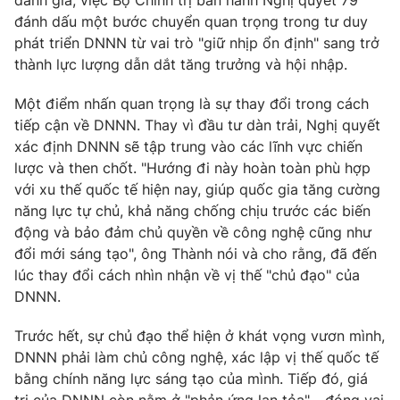
đánh dấu một bước chuyển quan trọng trong tư duy
phát triển DNNN từ vai trò "giữ nhịp ổn định" sang trở
thành lực lượng dẫn dắt tăng trưởng và hội nhập.
Một điểm nhấn quan trọng là sự thay đổi trong cách
tiếp cận về DNNN. Thay vì đầu tư dàn trải, Nghị quyết
xác định DNNN sẽ tập trung vào các lĩnh vực chiến
lược và then chốt. "Hướng đi này hoàn toàn phù hợp
với xu thế quốc tế hiện nay, giúp quốc gia tăng cường
năng lực tự chủ, khả năng chống chịu trước các biến
động và bảo đảm chủ quyền về công nghệ cũng như
đổi mới sáng tạo", ông Thành nói và cho rằng, đã đến
lúc thay đổi cách nhìn nhận về vị thế "chủ đạo" của
DNNN.
Trước hết, sự chủ đạo thể hiện ở khát vọng vươn mình,
DNNN phải làm chủ công nghệ, xác lập vị thế quốc tế
bằng chính năng lực sáng tạo của mình. Tiếp đó, giá
trị của DNNN còn nằm ở "phản ứng lan tỏa" - đóng vai