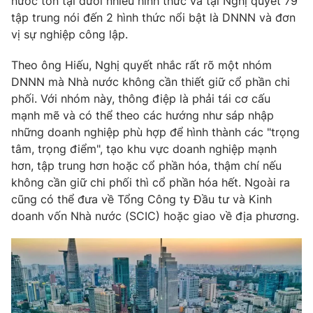
nước tồn tại dưới nhiều hình thức và tại Nghị quyết 79
tập trung nói đến 2 hình thức nổi bật là DNNN và đơn
vị sự nghiệp công lập.
Theo ông Hiếu, Nghị quyết nhắc rất rõ một nhóm
DNNN mà Nhà nước không cần thiết giữ cổ phần chi
phối. Với nhóm này, thông điệp là phải tái cơ cấu
mạnh mẽ và có thể theo các hướng như sáp nhập
những doanh nghiệp phù hợp để hình thành các "trọng
tâm, trọng điểm", tạo khu vực doanh nghiệp mạnh
hơn, tập trung hơn hoặc cổ phần hóa, thậm chí nếu
không cần giữ chi phối thì cổ phần hóa hết. Ngoài ra
cũng có thể đưa về Tổng Công ty Đầu tư và Kinh
doanh vốn Nhà nước (SCIC) hoặc giao về địa phương.