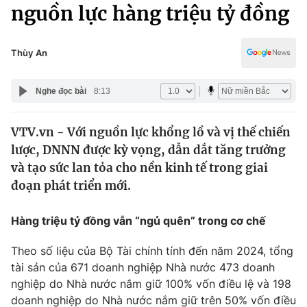
Chính trị
nguồn lực hàng triệu tỷ đồng
Truyền hình
Văn hóa - Giải trí
Xã hội
Y tế
Thùy An
Đời sống
Pháp luật
Công nghệ
Nghe đọc bài
8:13
Giáo dục
Y tế
VTV.vn - Với nguồn lực khổng lồ và vị thế chiến
lược, DNNN được kỳ vọng, dẫn dắt tăng trưởng
Thế giới
và tạo sức lan tỏa cho nền kinh tế trong giai
đoạn phát triển mới.
Tin tức
Kinh tế
Thế giới đó đây
Hàng triệu tỷ đồng vẫn “ngủ quên” trong cơ chế
Tài chính
Dữ liệu và đời sống
Câu chuyện quốc tế
Theo số liệu của Bộ Tài chính tính đến năm 2024, tổng
Thị trường
tài sản của 671 doanh nghiệp Nhà nước 473 doanh
Truyền hình
nghiệp do Nhà nước nắm giữ 100% vốn điều lệ và 198
Góc doanh nghiệp
doanh nghiệp do Nhà nước nắm giữ trên 50% vốn điều