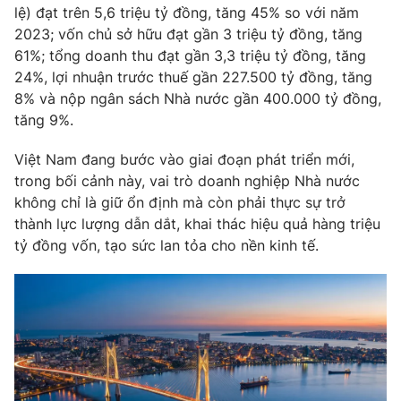
Phim VTV
lệ) đạt trên 5,6 triệu tỷ đồng, tăng 45% so với năm
Giải trí
2023; vốn chủ sở hữu đạt gần 3 triệu tỷ đồng, tăng
Hậu trường
61%; tổng doanh thu đạt gần 3,3 triệu tỷ đồng, tăng
Điện ảnh
Đời sống
Nhân vật
24%, lợi nhuận trước thuế gần 227.500 tỷ đồng, tăng
Âm nhạc
8% và nộp ngân sách Nhà nước gần 400.000 tỷ đồng,
Du lịch
Khán giả
tăng 9%.
Giáo dục
Sao
Làm đẹp
Giải sao mai
Việt Nam đang bước vào giai đoạn phát triển mới,
Tuyển sinh
Công nghệ
Chất lượng cuộc sống
trong bối cảnh này, vai trò doanh nghiệp Nhà nước
Học trực tuyến
không chỉ là giữ ổn định mà còn phải thực sự trở
Hitech Công nghệ tương lai
thành lực lượng dẫn dắt, khai thác hiệu quả hàng triệu
Giao lưu trực tuyến
tỷ đồng vốn, tạo sức lan tỏa cho nền kinh tế.
Sản phẩm
Lịch phát sóng
Thị trường
Tư vấn
Chuyên mục khác
Emagazine
Podcast