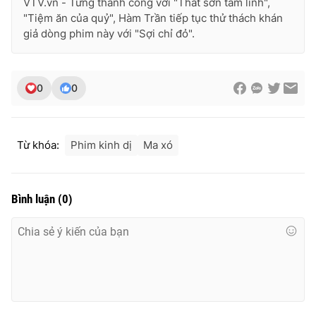
VTV.vn - Từng thành công với "Thất sơn tâm linh",
"Tiệm ăn của quỷ", Hàm Trần tiếp tục thử thách khán
giả dòng phim này với "Sợi chỉ đỏ".
0
0
Từ khóa:
Phim kinh dị
Ma xó
Bình luận
(
0
)