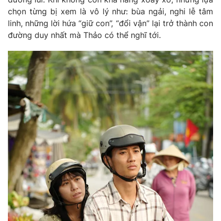
chọn từng bị xem là vô lý như: bùa ngải, nghi lễ tâm
Photo
Infographic
linh, những lời hứa “giữ con”, “đổi vận” lại trở thành con
đường duy nhất mà Thảo có thể nghĩ tới.
Video
Shorts video
VTV Money
VTV Thể thao
VTV Sức khoẻ
Bất động sản
Thị trường 24h
Tấm lòng Việt
VTV4
Vươn mình bằng AI
VTV9
VTV8
Liên hệ tòa soạn
English