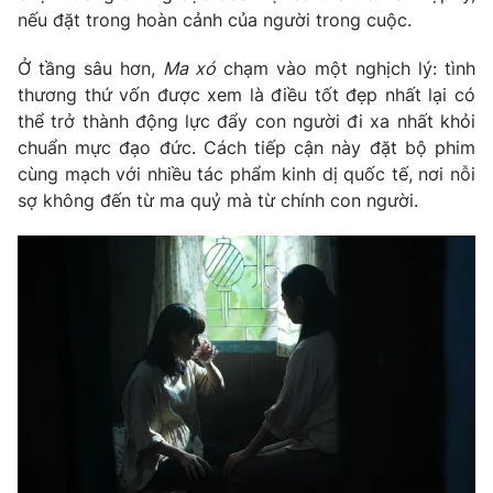
Ðiện thoại Thời báo VTV:
024.66 897 897
nếu đặt trong hoàn cảnh của người trong cuộc.
Email:
toasoan@vtv.vn
Ở tầng sâu hơn,
Ma xó
chạm vào một nghịch lý: tình
Liên hệ quảng cáo:
024-7300.7108
thương thứ vốn được xem là điều tốt đẹp nhất lại có
thể trở thành động lực đẩy con người đi xa nhất khỏi
chuẩn mực đạo đức. Cách tiếp cận này đặt bộ phim
cùng mạch với nhiều tác phẩm kinh dị quốc tế, nơi nỗi
sợ không đến từ ma quỷ mà từ chính con người.
® Cấm sao chép dưới mọi hình thức nếu không có sự chấp
thuận bằng văn bản. Ghi rõ nguồn VTV.vn khi phát hành lại
thông tin từ website này.