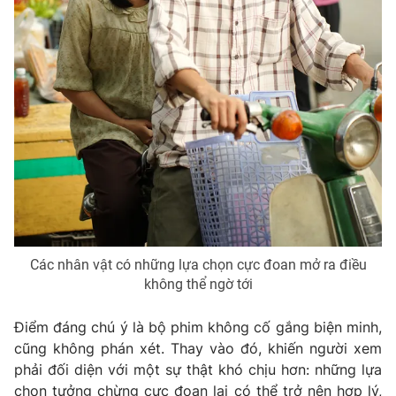
THỜI BÁO VTV
Theo dõi báo trên
Cơ quan chủ quản:
Đài Truyền hình Việt Nam
Cơ quan báo chí:
Thời báo VTV
Các nhân vật có những lựa chọn cực đoan mở ra điều
Giấy phép hoạt động báo in và báo điện tử số 483/GP-BTTTT
không thể ngờ tới
cấp ngày 29/12/2023
Tổng Biên tập:
Vũ Thanh Thủy
Điểm đáng chú ý là bộ phim không cố gắng biện minh,
Phó Tổng Biên tập:
Nguyễn Thị Mỹ Hạnh, Phạm Quốc Thắng,
cũng không phán xét. Thay vào đó, khiến người xem
Nguyễn Trọng Ninh
phải đối diện với một sự thật khó chịu hơn: những lựa
Tổng đài VTV:
024.38 355 931 - 024.38 355 932
chọn tưởng chừng cực đoan lại có thể trở nên hợp lý,