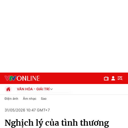
VĂN HÓA - GIẢI TRÍ
Chính trị
Điện ảnh
Âm nhạc
Sao
Xã hội
31/05/2026 10:47 GMT+7
Pháp luật
Chuyên mục
Kinh tế
Nghịch lý của tình thương
Thể thao