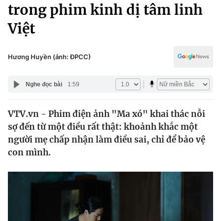
Chính trị
trong phim kinh dị tâm linh
Truyền hình
Việt
Văn hóa - Giải trí
Xã hội
Y tế
Đời sống
Hương Huyền (ảnh: ĐPCC)
Pháp luật
Công nghệ
Giáo dục
Nghe đọc bài
1:59
Y tế
VTV.vn - Phim điện ảnh "Ma xó" khai thác nỗi
Thế giới
sợ đến từ một điều rất thật: khoảnh khắc một
Tin tức
người mẹ chấp nhận làm điều sai, chỉ để bảo vệ
Kinh tế
con mình.
Thế giới đó đây
Tài chính
Dữ liệu và đời sống
Câu chuyện quốc tế
Thị trường
Truyền hình
Góc doanh nghiệp