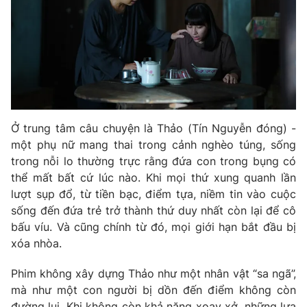
Phim VTV
Giải trí
Hậu trường
Điện ảnh
Đời sống
Nhân vật
Âm nhạc
Du lịch
Khán giả
Giáo dục
Sao
Làm đẹp
Giải sao mai
Tuyển sinh
Ở trung tâm câu chuyện là Thảo (Tín Nguyễn đóng) -
Công nghệ
Chất lượng cuộc sống
một phụ nữ mang thai trong cảnh nghèo túng, sống
Học trực tuyến
trong nỗi lo thường trực rằng đứa con trong bụng có
Hitech Công nghệ tương lai
Giao lưu trực tuyến
thể mất bất cứ lúc nào. Khi mọi thứ xung quanh lần
Sản phẩm
lượt sụp đổ, từ tiền bạc, điểm tựa, niềm tin vào cuộc
sống đến đứa trẻ trở thành thứ duy nhất còn lại để cô
Lịch phát sóng
Thị trường
bấu víu. Và cũng chính từ đó, mọi giới hạn bắt đầu bị
xóa nhòa.
Tư vấn
Chuyên mục khác
Phim không xây dựng Thảo như một nhân vật “sa ngã”,
Emagazine
Podcast
mà như một con người bị dồn đến điểm không còn
đường lui. Khi không còn khả năng xoay xở, những lựa