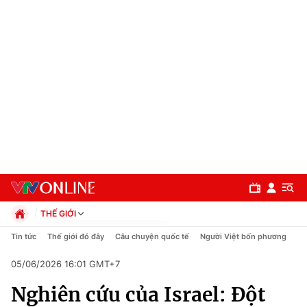
THẾ GIỚI
Chính trị
Tin tức
Thế giới đó đây
Câu chuyện quốc tế
Người Việt bốn phương
Xã hội
05/06/2026 16:01 GMT+7
Pháp luật
Chuyên mục
Kinh tế
Nghiên cứu của Israel: Đột
Thể thao