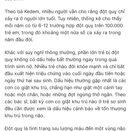
Photo
Infographic
Theo bà Kedem, nhiều người vẫn cho rằng đột quỵ chỉ
xảy ra ở người lớn tuổi. Tuy nhiên, thống kê cho thấy
mỗi năm có từ 6-12 trường hợp đột quỵ trên 100.000
Video
Shorts video
trẻ em, trong đó khoảng một nửa số ca xảy ra trong
năm đầu đời.
VTV Money
VTV Thể thao
Khác với suy nghĩ thông thường, phần lớn trẻ bị đột
quỵ không có dấu hiệu bất thường ngay trong quá
VTV Sức khoẻ
Bất động sản
trình sinh nở. Nhiều trẻ chào đời khỏe mạnh và chỉ bắt
đầu xuất hiện triệu chứng vào cuối ngày đầu tiên hoặc
Thị trường 24h
Tấm lòng Việt
ngày thứ hai sau sinh. Dấu hiệu thường gặp nhất là các
cơn co giật khu trú, chẳng hạn như giật một cánh tay
VTV4
Vươn mình bằng AI
hoặc một chân, hoặc những đợt ngừng thở ngắn. Theo
các bác sĩ, bất kỳ cơn co giật khu trú nào ở trẻ sơ sinh
đều cần được xem là dấu hiệu cảnh báo về tổn thương
VTV9
VTV8
khu trú trong não.
Liên hệ tòa soạn
English
Đột quỵ là tình trạng lưu lượng máu đến một vùng não