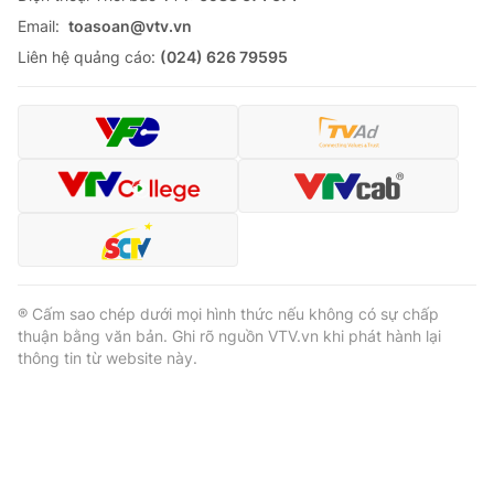
Email:
toasoan@vtv.vn
Liên hệ quảng cáo:
(024) 626 79595
® Cấm sao chép dưới mọi hình thức nếu không có sự chấp
thuận bằng văn bản. Ghi rõ nguồn VTV.vn khi phát hành lại
thông tin từ website này.