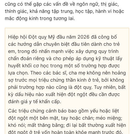
cũng có thể gặp các vấn đề về ngôn ngữ, thị giác,
thính giác, khả năng tập trung, học tập, hành vi hoặc
mắc động kinh trong tương lai.
Hiệp hội Đột quỵ Mỹ đầu năm 2026 đã công bố
các hướng dẫn chuyên biệt đầu tiên dành cho trẻ
em, trong đó nhấn mạnh việc xây dựng quy trình
chẩn đoán riêng và cho phép áp dụng kỹ thuật lấy
huyết khối cơ học trong một số trường hợp được
lựa chọn. Theo các bác sĩ, cha mẹ không nên hoảng
sợ trước mọi triệu chứng thần kinh ở trẻ, bởi không
phải trường hợp nào cũng là đột quỵ. Tuy nhiên, bất
kỳ dấu hiệu nào xuất hiện đột ngột đều cần được
đánh giá y tế khẩn cấp.
Các triệu chứng cảnh báo bao gồm yếu hoặc liệt
đột ngột một bên mặt, tay hoặc chân; méo miệng;
khó nói; mất thăng bằng; đi lại bất thường xuất hiện
đột ngột ở trẻ vốn hoàn toàn khỏe mạnh trước đó.