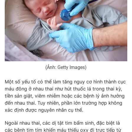
Email:
toasoan@vtv.vn
Liên hệ quảng cáo:
024-7300.7108
(Ảnh: Getty Images)
Một số yếu tố có thể làm tăng nguy cơ hình thành cục
máu đông ở nhau thai như hút thuốc lá trong thai kỳ,
® Cấm sao chép dưới mọi hình thức nếu không có sự chấp
tiền sản giật, viêm nhiễm hoặc các bệnh lý ảnh hưởng
thuận bằng văn bản. Ghi rõ nguồn VTV.vn khi phát hành lại
đến nhau thai. Tuy nhiên, phần lớn trường hợp không
thông tin từ website này.
xác định được nguyên nhân cụ thể.
Ngoài nhau thai, các dị tật tim bẩm sinh, đặc biệt là
các bệnh tim tím khiến máu thiếu oxy đi trực tiếp từ