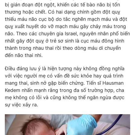
bị gián đoạn đột ngột, khiến các tế bào não bị tổn
thương hoặc chết. Có hai dạng chính gồm đột quỵ
thiếu máu não cục bộ do tắc nghẽn mạch máu và đột
quỵ xuất huyết do vỡ mạch máu gây chảy máu trong
THỜI BÁO VTV
não. Theo các chuyên gia Israel, nguyên nhân phổ biến
nhất gây đột quỵ ở trẻ sơ sinh là cục máu đông hình
Theo dõi báo trên
thành trong nhau thai rồi theo dòng máu di chuyển
đến não thai nhi.
Cơ quan chủ quản:
Đài Truyền hình Việt Nam
Điều đáng lưu ý là hiện tượng này không đồng nghĩa
Cơ quan báo chí:
Thời báo VTV
với việc người mẹ có vấn đề sức khỏe hay quá trình
Giấy phép hoạt động báo in và báo điện tử số 483/GP-BTTTT
mang thai, sinh nở gặp biến chứng. Tiến sĩ Hausman
cấp ngày 29/12/2023
Kedem nhấn mạnh rằng trong đa số trường hợp, cha
Tổng Biên tập:
Vũ Thanh Thủy
mẹ không có lỗi và cũng không thể ngăn ngừa được
sự việc xảy ra.
Phó Tổng Biên tập:
Nguyễn Thị Mỹ Hạnh, Phạm Quốc Thắng,
Nguyễn Trọng Ninh
Tổng đài VTV:
024.38 355 931 - 024.38 355 932
Ðiện thoại Thời báo VTV:
024.66 897 897