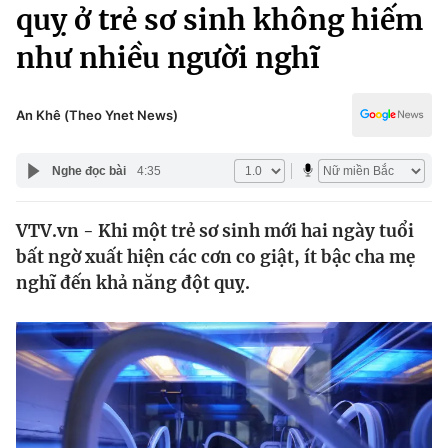
Chính trị
quỵ ở trẻ sơ sinh không hiếm
Truyền hình
như nhiều người nghĩ
Văn hóa - Giải trí
Xã hội
Y tế
Đời sống
An Khê (Theo Ynet News)
Pháp luật
Công nghệ
Giáo dục
Nghe đọc bài
4:35
Y tế
VTV.vn - Khi một trẻ sơ sinh mới hai ngày tuổi
Thế giới
bất ngờ xuất hiện các cơn co giật, ít bậc cha mẹ
Tin tức
nghĩ đến khả năng đột quỵ.
Kinh tế
Thế giới đó đây
Tài chính
Dữ liệu và đời sống
Câu chuyện quốc tế
Thị trường
Truyền hình
Góc doanh nghiệp