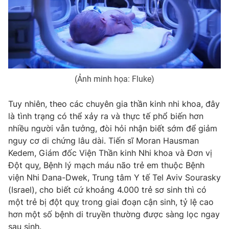
Phim VTV
Giải trí
Hậu trường
Điện ảnh
Đời sống
Nhân vật
Âm nhạc
Du lịch
Khán giả
Giáo dục
Sao
(Ảnh minh họa: Fluke)
Làm đẹp
Giải sao mai
Tuyển sinh
Công nghệ
Chất lượng cuộc sống
Tuy nhiên, theo các chuyên gia thần kinh nhi khoa, đây
Học trực tuyến
là tình trạng có thể xảy ra và thực tế phổ biến hơn
Hitech Công nghệ tương lai
nhiều người vẫn tưởng, đòi hỏi nhận biết sớm để giảm
Giao lưu trực tuyến
nguy cơ di chứng lâu dài. Tiến sĩ Moran Hausman
Sản phẩm
Kedem, Giám đốc Viện Thần kinh Nhi khoa và Đơn vị
Lịch phát sóng
Thị trường
Đột quỵ, Bệnh lý mạch máu não trẻ em thuộc Bệnh
viện Nhi Dana-Dwek, Trung tâm Y tế Tel Aviv Sourasky
Tư vấn
(Israel), cho biết cứ khoảng 4.000 trẻ sơ sinh thì có
Chuyên mục khác
một trẻ bị đột quỵ trong giai đoạn cận sinh, tỷ lệ cao
hơn một số bệnh di truyền thường được sàng lọc ngay
Emagazine
Podcast
sau sinh.