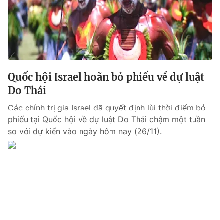
Tin tức
Kinh tế
Thế giới đó đây
Tài chính
Dữ liệu và đời sống
Câu chuyện quốc tế
Thị trường
Quốc hội Israel hoãn bỏ phiếu về dự luật
Truyền hình
Góc doanh nghiệp
Do Thái
Phim VTV
Giải trí
Các chính trị gia Israel đã quyết định lùi thời điểm bỏ
Hậu trường
phiếu tại Quốc hội về dự luật Do Thái chậm một tuần
Điện ảnh
so với dự kiến vào ngày hôm nay (26/11).
Đời sống
Nhân vật
Âm nhạc
Du lịch
Khán giả
Giáo dục
Sao
Làm đẹp
Giải sao mai
Tuyển sinh
Công nghệ
Chất lượng cuộc sống
Học trực tuyến
Hitech Công nghệ tương lai