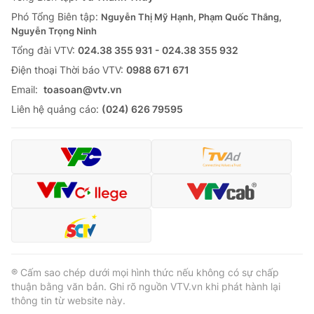
Thị trường 24h
Tấm lòng Việt
Phó Tổng Biên tập:
Nguyễn Thị Mỹ Hạnh, Phạm Quốc Thắng,
Nguyễn Trọng Ninh
VTV4
Vươn mình bằng AI
Tổng đài VTV:
024.38 355 931 - 024.38 355 932
Ðiện thoại Thời báo VTV:
0988 671 671
VTV9
VTV8
Email:
toasoan@vtv.vn
Liên hệ quảng cáo:
(024) 626 79595
Liên hệ tòa soạn
English
THỜI BÁO VTV
Theo dõi báo trên
® Cấm sao chép dưới mọi hình thức nếu không có sự chấp
thuận bằng văn bản. Ghi rõ nguồn VTV.vn khi phát hành lại
thông tin từ website này.
Cơ quan chủ quản:
Đài Truyền hình Việt Nam