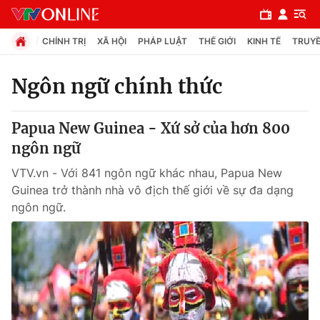
CHÍNH TRỊ
XÃ HỘI
PHÁP LUẬT
THẾ GIỚI
KINH TẾ
TRUYỀ
Ngôn ngữ chính thức
Chuyên mục
Papua New Guinea - Xứ sở của hơn 800
Chính trị
ngôn ngữ
VTV.vn - Với 841 ngôn ngữ khác nhau, Papua New
Xã hội
Guinea trở thành nhà vô địch thế giới về sự đa dạng
ngôn ngữ.
Pháp luật
Y tế
Thế giới