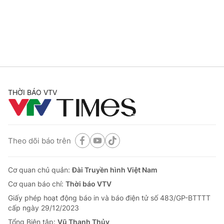
Giao lưu trực tuyến
Sản phẩm
Lịch phát sóng
Thị trường
Tư vấn
Chuyên mục khác
Emagazine
Podcast
THỜI BÁO VTV
Photo
Infographic
Theo dõi báo trên
Video
Shorts video
Cơ quan chủ quản:
Đài Truyền hình Việt Nam
VTV Money
VTV Thể thao
Cơ quan báo chí:
Thời báo VTV
Giấy phép hoạt động báo in và báo điện tử số 483/GP-BTTTT
VTV Sức khoẻ
Bất động sản
cấp ngày 29/12/2023
Tổng Biên tập:
Vũ Thanh Thủy