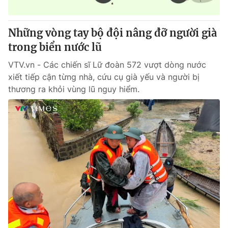
® Cấm sao chép dưới mọi hình thức nếu không có sự chấp
Những vòng tay bộ đội nâng đỡ người già
thuận bằng văn bản. Ghi rõ nguồn VTV.vn khi phát hành lại
trong biển nước lũ
thông tin từ website này.
VTV.vn - Các chiến sĩ Lữ đoàn 572 vượt dòng nước
xiết tiếp cận từng nhà, cứu cụ già yếu và người bị
thương ra khỏi vùng lũ nguy hiểm.