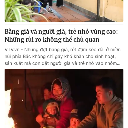
Thị trường 24h
Tấm lòng Việt
VTV4
Vươn mình bằng AI
Băng giá và người già, trẻ nhỏ vùng cao:
VTV9
VTV8
Những rủi ro không thể chủ quan
VTV.vn - Những đợt băng giá, rét đậm kéo dài ở miền
Liên hệ tòa soạn
English
núi phía Bắc không chỉ gây khó khăn cho sinh hoạt,
sản xuất mà còn đặt người già và trẻ nhỏ vào nhóm...
THỜI BÁO VTV
Theo dõi báo trên
Cơ quan chủ quản:
Đài Truyền hình Việt Nam
Cơ quan báo chí:
Thời báo VTV