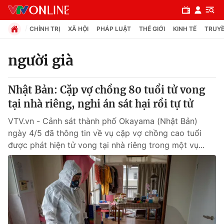
CHÍNH TRỊ
XÃ HỘI
PHÁP LUẬT
THẾ GIỚI
KINH TẾ
TRUYỀ
người già
Chuyên mục
Nhật Bản: Cặp vợ chồng 80 tuổi tử vong
Chính trị
tại nhà riêng, nghi án sát hại rồi tự tử
VTV.vn - Cảnh sát thành phố Okayama (Nhật Bản)
Xã hội
ngày 4/5 đã thông tin về vụ cặp vợ chồng cao tuổi
được phát hiện tử vong tại nhà riêng trong một vụ...
Pháp luật
Y tế
Thế giới