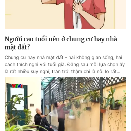
Giao lưu trực tuyến
Sản phẩm
Lịch phát sóng
Thị trường
Tư vấn
Người cao tuổi nên ở chung cư hay nhà
Chuyên mục khác
mặt đất?
Emagazine
Podcast
Chung cư hay nhà mặt đất - hai không gian sống, hai
cách thích nghi với tuổi già. Đằng sau mỗi lựa chọn ấy
Photo
Infographic
là rất nhiều suy nghĩ, trăn trở, thậm chí là nỗi lo rất...
Video
Shorts video
VTV Money
VTV Thể thao
VTV Sức khoẻ
Bất động sản