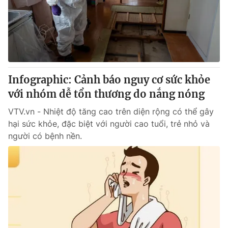
Tin tức
Kinh tế
Thế giới đó đây
Tài chính
Dữ liệu và đời sống
Câu chuyện quốc tế
Thị trường
Infographic: Cảnh báo nguy cơ sức khỏe
Truyền hình
Góc doanh nghiệp
với nhóm dễ tổn thương do nắng nóng
Phim VTV
Giải trí
VTV.vn - Nhiệt độ tăng cao trên diện rộng có thể gây
Hậu trường
hại sức khỏe, đặc biệt với người cao tuổi, trẻ nhỏ và
Điện ảnh
người có bệnh nền.
Đời sống
Nhân vật
Âm nhạc
Du lịch
Khán giả
Giáo dục
Sao
Làm đẹp
Giải sao mai
Tuyển sinh
Công nghệ
Chất lượng cuộc sống
Học trực tuyến
Hitech Công nghệ tương lai