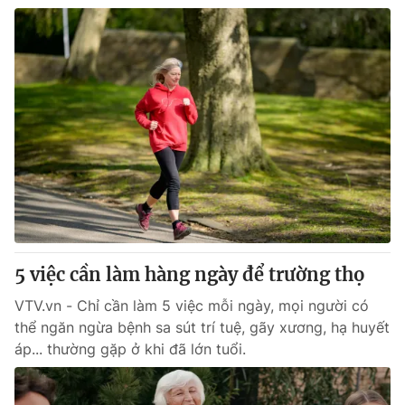
5 việc cần làm hàng ngày để trường thọ
VTV.vn - Chỉ cần làm 5 việc mỗi ngày, mọi người có
thể ngăn ngừa bệnh sa sút trí tuệ, gãy xương, hạ huyết
áp... thường gặp ở khi đã lớn tuổi.