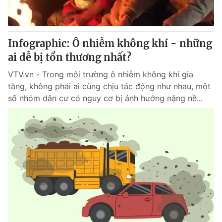
Giấy phép hoạt động báo in và báo điện tử số 483/GP-BTTTT
cấp ngày 29/12/2023
Tổng Biên tập:
Vũ Thanh Thủy
Infographic: Ô nhiễm không khí - những
Phó Tổng Biên tập:
Nguyễn Thị Mỹ Hạnh, Phạm Quốc Thắng,
ai dễ bị tổn thương nhất?
Nguyễn Trọng Ninh
Tổng đài VTV:
024.38 355 931 - 024.38 355 932
VTV.vn - Trong môi trường ô nhiễm không khí gia
Ðiện thoại Thời báo VTV:
024.66 897 897
tăng, không phải ai cũng chịu tác động như nhau, một
Email:
toasoan@vtv.vn
số nhóm dân cư có nguy cơ bị ảnh hưởng nặng nề...
Liên hệ quảng cáo:
024-7300.7108