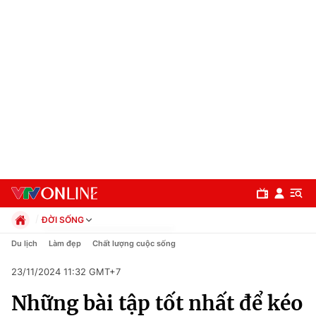
ĐỜI SỐNG
Chính trị
Du lịch
Làm đẹp
Chất lượng cuộc sống
Xã hội
23/11/2024 11:32 GMT+7
Pháp luật
Chuyên mục
Kinh tế
Những bài tập tốt nhất để kéo
Thể thao