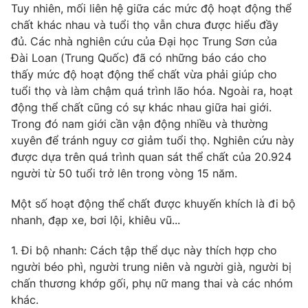
Phim VTV
Tuy nhiên, mối liên hệ giữa các mức độ hoạt động thể
Giải trí
chất khác nhau và tuổi thọ vẫn chưa được hiểu đầy
Hậu trường
đủ. Các nhà nghiên cứu của Đại học Trung Sơn của
Điện ảnh
Đời sống
Đài Loan (Trung Quốc) đã có những báo cáo cho
Nhân vật
Âm nhạc
thấy mức độ hoạt động thể chất vừa phải giúp cho
Du lịch
Khán giả
tuổi thọ và làm chậm quá trình lão hóa. Ngoài ra, hoạt
Giáo dục
Sao
động thể chất cũng có sự khác nhau giữa hai giới.
Làm đẹp
Giải sao mai
Tuyển sinh
Trong đó nam giới cần vận động nhiều và thường
Công nghệ
Chất lượng cuộc sống
xuyên để tránh nguy cơ giảm tuổi thọ. Nghiên cứu này
Học trực tuyến
được dựa trên quá trình quan sát thể chất của 20.924
Hitech Công nghệ tương lai
người từ 50 tuổi trở lên trong vòng 15 năm.
Giao lưu trực tuyến
Sản phẩm
Một số hoạt động thể chất được khuyến khích là đi bộ
Lịch phát sóng
Thị trường
nhanh, đạp xe, bơi lội, khiêu vũ...
Tư vấn
1. Đi bộ nhanh: Cách tập thể dục này thích hợp cho
Chuyên mục khác
người béo phì, người trung niên và người già, người bị
chấn thương khớp gối, phụ nữ mang thai và các nhóm
Emagazine
Podcast
khác.