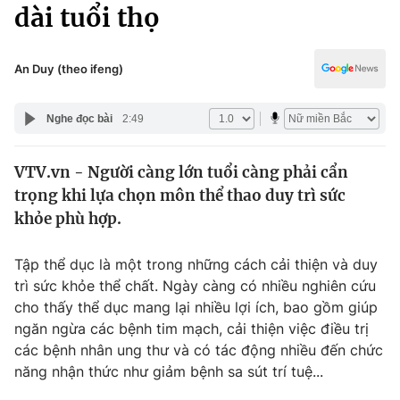
Chính trị
dài tuổi thọ
Truyền hình
Văn hóa - Giải trí
Xã hội
Y tế
An Duy (theo ifeng)
Đời sống
Pháp luật
Công nghệ
Nghe đọc bài
2:49
Giáo dục
Y tế
VTV.vn - Người càng lớn tuổi càng phải cẩn
trọng khi lựa chọn môn thể thao duy trì sức
Thế giới
khỏe phù hợp.
Tin tức
Kinh tế
Tập thể dục là một trong những cách cải thiện và duy
Thế giới đó đây
trì sức khỏe thể chất. Ngày càng có nhiều nghiên cứu
Tài chính
cho thấy thể dục mang lại nhiều lợi ích, bao gồm giúp
Dữ liệu và đời sống
Câu chuyện quốc tế
ngăn ngừa các bệnh tim mạch, cải thiện việc điều trị
Thị trường
các bệnh nhân ung thư và có tác động nhiều đến chức
Truyền hình
năng nhận thức như giảm bệnh sa sút trí tuệ...
Góc doanh nghiệp