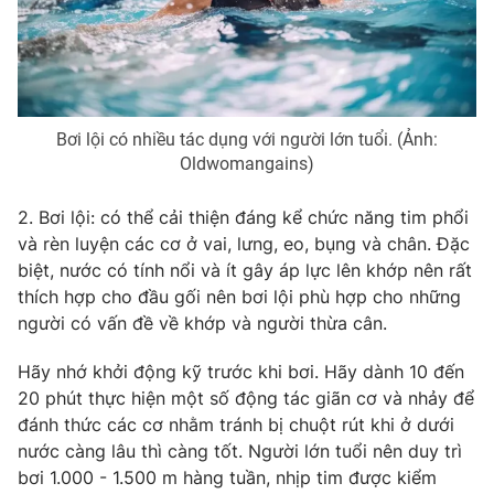
THỜI BÁO VTV
Bơi lội có nhiều tác dụng với người lớn tuổi. (Ảnh:
Oldwomangains)
Theo dõi báo trên
2. Bơi lội: có thể cải thiện đáng kể chức năng tim phổi
và rèn luyện các cơ ở vai, lưng, eo, bụng và chân. Đặc
biệt, nước có tính nổi và ít gây áp lực lên khớp nên rất
Cơ quan chủ quản:
Đài Truyền hình Việt Nam
thích hợp cho đầu gối nên bơi lội phù hợp cho những
Cơ quan báo chí:
Thời báo VTV
người có vấn đề về khớp và người thừa cân.
Giấy phép hoạt động báo in và báo điện tử số 483/GP-BTTTT
cấp ngày 29/12/2023
Hãy nhớ khởi động kỹ trước khi bơi. Hãy dành 10 đến
Tổng Biên tập:
Vũ Thanh Thủy
20 phút thực hiện một số động tác giãn cơ và nhảy để
Phó Tổng Biên tập:
đánh thức các cơ nhằm tránh bị chuột rút khi ở dưới
Nguyễn Thị Mỹ Hạnh, Phạm Quốc Thắng,
Nguyễn Trọng Ninh
nước càng lâu thì càng tốt. Người lớn tuổi nên duy trì
Tổng đài VTV:
024.38 355 931 - 024.38 355 932
bơi 1.000 - 1.500 m hàng tuần, nhịp tim được kiểm