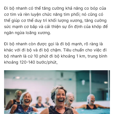
Photo
Đi bộ nhanh có thể tăng cường khả năng co bóp của
Infographic
cơ tim và rèn luyện chức năng tim phổi; nó cũng có
thể giúp cơ thể duy trì khối lượng xương, tăng cường
Video
Shorts video
sức mạnh cơ bắp và cải thiện sự ổn định của khớp để
ngăn ngừa loãng xương.
VTV Money
VTV Thể thao
Đi bộ nhanh còn được gọi là đi bộ mạnh, rõ ràng là
khác với đi bộ và đi bộ chậm. Tiêu chuẩn cho việc đi
VTV Sức khoẻ
Bất động sản
bộ nhanh là cứ 10 phút đi bộ khoảng 1 km, trung bình
khoảng 120-140 bước/phút,
Thị trường 24h
Tấm lòng Việt
VTV4
Vươn mình bằng AI
VTV9
VTV8
Liên hệ tòa soạn
English