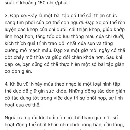
soát ở khoảng 150 nhịp/phút.
Ðiện thoại Thời báo VTV:
024.66 897 897
Email:
toasoan@vtv.vn
3. Đạp xe: Đây là một bài tập có thể cải thiện chức
Liên hệ quảng cáo:
024-7300.7108
năng tim phổi của cơ thể con người. Đạp xe có thể rèn
luyện các khớp của chi dưới, cải thiện khớp, giúp khớp
linh hoạt hơn, tăng tốc độ lưu thông máu của chi dưới,
kích thích quá trình trao đổi chất của sụn và tăng
cường mô mạch máu. Đạp xe một giờ mỗi ngày có thể
đốt cháy mỡ thừa và giúp đôi chân khỏe hơn. Sau khi
đạp xe, bạn cũng có thể thực hiện một số bài tập giãn
cơ đơn giản.
4. Khiêu vũ: Nhảy múa theo nhạc là một loại hình tập
thể dục để giữ gìn sức khỏe. Những động tác đơn giản
có tác dụng tốt trong việc duy trì sự phối hợp, sự linh
® Cấm sao chép dưới mọi hình thức nếu không có sự chấp
hoạt của cơ thể.
thuận bằng văn bản. Ghi rõ nguồn VTV.vn khi phát hành lại
thông tin từ website này.
Ngoài ra người lớn tuổi còn có thể tham gia một số
hoạt động thể chất khác như chơi bóng bàn, cầu lông,