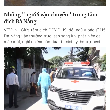
Giấy phép hoạt động báo in và báo điện tử số 483/GP-BTTTT
cấp ngày 29/12/2023
Những "người vận chuyển" trong tâm
Tổng Biên tập:
Vũ Thanh Thủy
dịch Đà Nẵng
Phó Tổng Biên tập:
Nguyễn Thị Mỹ Hạnh, Phạm Quốc Thắng,
Nguyễn Trọng Ninh
VTV.vn - Giữa tâm dịch COVID-19, đội ngũ y bác sĩ 115
Tổng đài VTV:
024.38 355 931 - 024.38 355 932
Đa Nẵng vẫn thường trực, sẵn sàng khi phát hiện ca
Ðiện thoại Thời báo VTV:
024.66 897 897
mắc mới, nghi nhiễm cần đưa đi cách ly, hỗ trợ bệnh...
Email:
toasoan@vtv.vn
Liên hệ quảng cáo:
024-7300.7108