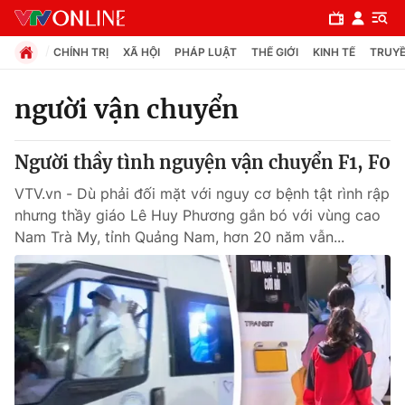
CHÍNH TRỊ
XÃ HỘI
PHÁP LUẬT
THẾ GIỚI
KINH TẾ
TRUYỀ
người vận chuyển
Chuyên mục
Người thầy tình nguyện vận chuyển F1, F0
Chính trị
VTV.vn - Dù phải đối mặt với nguy cơ bệnh tật rình rập
nhưng thầy giáo Lê Huy Phương gắn bó với vùng cao
Xã hội
Nam Trà My, tỉnh Quảng Nam, hơn 20 năm vẫn...
Pháp luật
Y tế
Thế giới