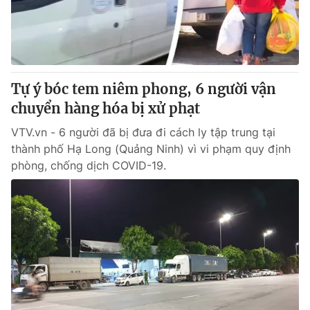
Tin tức
Kinh tế
Thế giới đó đây
Tài chính
Dữ liệu và đời sống
Câu chuyện quốc tế
Thị trường
Tự ý bóc tem niêm phong, 6 người vận
chuyển hàng hóa bị xử phạt
Truyền hình
Góc doanh nghiệp
VTV.vn - 6 người đã bị đưa đi cách ly tập trung tại
Phim VTV
Giải trí
thành phố Hạ Long (Quảng Ninh) vì vi phạm quy định
Hậu trường
phòng, chống dịch COVID-19.
Điện ảnh
Đời sống
Nhân vật
Âm nhạc
Du lịch
Khán giả
Giáo dục
Sao
Làm đẹp
Giải sao mai
Tuyển sinh
Công nghệ
Chất lượng cuộc sống
Học trực tuyến
Hitech Công nghệ tương lai