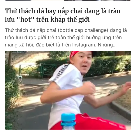
Thử thách đá bay nắp chai đang là trào
® Cấm sao chép dưới mọi hình thức nếu không có sự chấp
lưu "hot" trên khắp thế giới
thuận bằng văn bản. Ghi rõ nguồn VTV.vn khi phát hành lại
thông tin từ website này.
Thử thách đá nắp chai (bottle cap challenge) đang là
trào lưu được giới trẻ toàn thế giới hưởng ứng trên
mạng xã hội, đặc biệt là trên Instagram. Những...