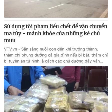
Giao lưu trực tuyến
Sản phẩm
Lịch phát sóng
Thị trường
Tư vấn
Sử dụng tội phạm liều chết để vận chuyển
ma túy - mánh khóe của những kẻ chủ
Chuyên mục khác
mưu
Emagazine
Podcast
VTV.vn - Sẵn sàng nuôi con đến khi trưởng thành,
thậm chí phụng dưỡng cả gia đình nếu bị bắt, thậm chí
Photo
Infographic
bị tuyên án tử hình là cách các chủ đường dây vận...
Video
Shorts video
VTV Money
VTV Thể thao
VTV Sức khoẻ
Bất động sản