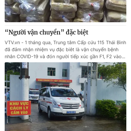
Thị trường 24h
Tấm lòng Việt
VTV4
Vươn mình bằng AI
“Người vận chuyển” đặc biệt
VTV9
VTV8
VTV.vn - 1 tháng qua, Trung tâm Cấp cứu 115 Thái Bình
đã đảm nhận nhiệm vụ đặc biêt là vận chuyển bệnh
Liên hệ tòa soạn
English
nhân COVID-19 và đón người tiếp xúc gần F1, F2 vào...
THỜI BÁO VTV
Theo dõi báo trên
Cơ quan chủ quản:
Đài Truyền hình Việt Nam
Cơ quan báo chí:
Thời báo VTV