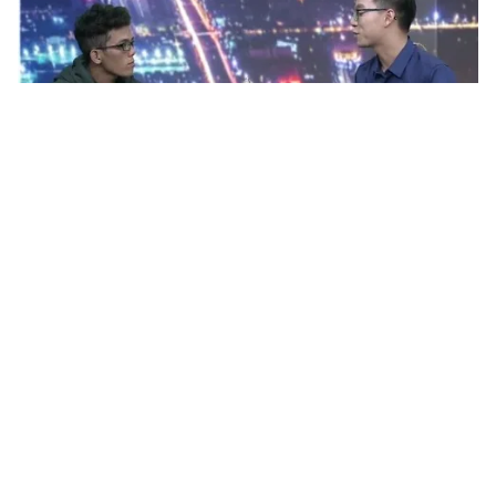
Tin mới
Video
Live
Emagazine
Trang chủ
Bạn gái sao phim "Người vận chuyển"
khoe dáng với váy xuyên thấu
VTV.vn - Trong bộ ảnh mới, Rosie Huntington-Whiteley
- bạn gái của diễn viên Jason Statham - khoe dáng
gợi cảm với những thiết kế ren và xuyên thấu.