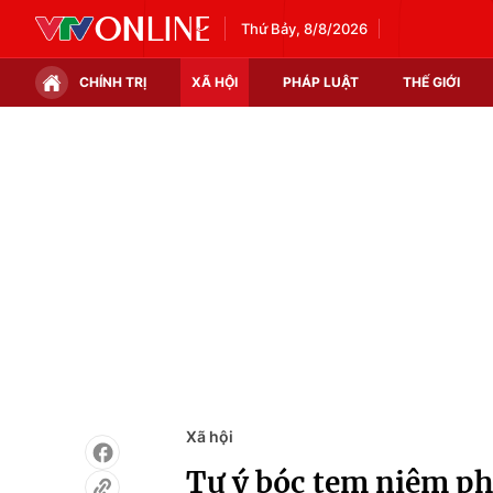
Thứ Bảy, 8/8/2026
CHÍNH TRỊ
XÃ HỘI
PHÁP LUẬT
THẾ GIỚI
Chính trị
Xã hội
Thế giới
Kinh tế
Tin tức
Tài chính
Thế giới đó đây
Thị trường
Câu chuyện quốc tế
Góc doanh nghiệp
Dữ liệu và đời sống
Xã hội
Tự ý bóc tem niêm ph