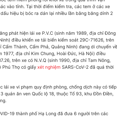
c vào tỉnh. Tại thời điểm kiểm tra, các tem ở các xe
dấu hiệu bị bóc ra dán lại nhiều lần bằng băng dính 2
năng phát hiện lái xe P.V.C (sinh năm 1989, địa chỉ Đông
nh) điều khiển xe tải biển kiểm soát 29C-71626, trên
chỉ Cẩm Thành, Cẩm Phả, Quảng Ninh) đang di chuyển v
ăm 1977, địa chỉ Kim Chung, Hoài Đức, Hà Nội) điều
7.26, trên xe có N.V.Q (sinh 1990, địa chỉ Tam Nông,
ề Phú Thọ có giấy
xét nghiệm
SARS-CoV-2 đã quá thời
ác lái xe vi phạm quy định phòng, chống dịch này có tiếp
c 3 quán ăn ven Quốc lộ 18, thuộc Tổ 93, khu Đồn Điền,
ng.
VID-19 thành phố Hạ Long đã đưa 6 người trên các