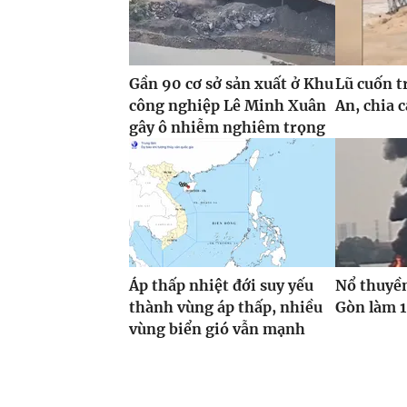
Gần 90 cơ sở sản xuất ở Khu
Lũ cuốn t
công nghiệp Lê Minh Xuân
An, chia 
gây ô nhiễm nghiêm trọng
Áp thấp nhiệt đới suy yếu
Nổ thuyền
thành vùng áp thấp, nhiều
Gòn làm 1
vùng biển gió vẫn mạnh