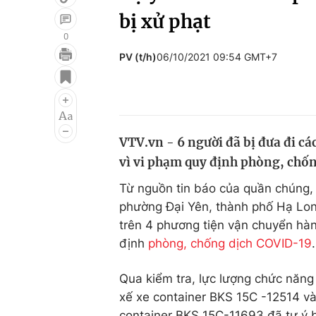
bị xử phạt
0
PV (t/h)
06/10/2021 09:54 GMT+7
Giải trí
Đời sống
Điện ảnh
Du lịch
Âm nhạc
Làm đẹp
VTV.vn - 6 người đã bị đưa đi c
Sao
Chất lượng cuộc sốn
vì vi phạm quy định phòng, chố
Từ nguồn tin báo của quần chúng,
phường Đại Yên, thành phố Hạ Lon
trên 4 phương tiện vận chuyển hà
định
phòng, chống dịch COVID-19
.
Qua kiểm tra, lực lượng chức năng
xế xe container BKS 15C -12514 và 
container BKS 15C-11693 đã tự ý b