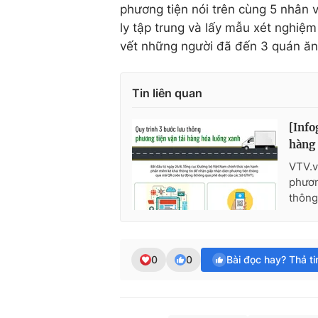
phương tiện nói trên cùng 5 nhân v
ly tập trung và lấy mẫu xét nghiệm
vết những người đã đến 3 quán ăn
Tin liên quan
[Info
hàng
VTV.v
phươn
thông
0
0
Bài đọc hay? Thả t