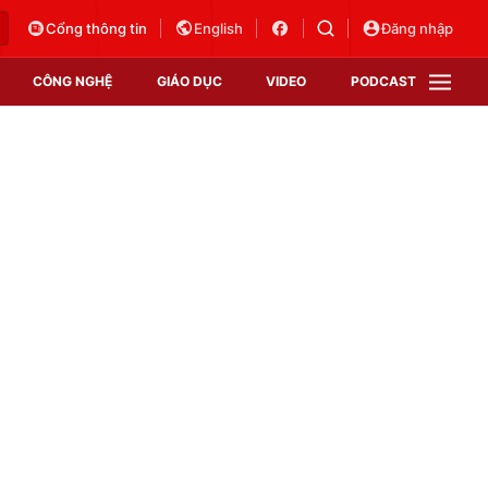
Cổng thông tin
English
Đăng nhập
CÔNG NGHỆ
GIÁO DỤC
VIDEO
PODCAST
VTV Money
VTV Thể thao
VTV Sức khoẻ
Bất động sản
Thị trường 24h
Tấm lòng Việt
Vươn mình bằng AI
VTV4
VTV8
VTV9
Lịch phát sóng
Giao lưu trực tuyến
Sự kiện