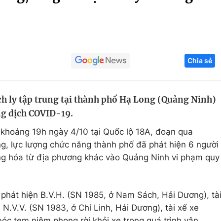
Góc ảnh
Giáo dục
Công nghệ
Chia sẻ
Tuyển sinh
Hitech Công ng
Học trực tuyến
Sản phẩm
ách ly tập trung tại thành phố Hạ Long (Quảng Ninh)
g
Thị trường
ng dịch COVID-19.
Tư vấn
 khoảng 19h ngày 4/10 tại Quốc lộ 18A, đoạn qua
g, lực lượng chức năng thành phố đã phát hiện 6 người
ng hóa từ địa phương khác vào Quảng Ninh vi phạm quy
 phát hiện B.V.H. (SN 1985, ở Nam Sách, Hải Dương), tà
N.V.V. (SN 1983, ở Chí Linh, Hải Dương), tài xế xe
óc tem niêm phong rời khỏi xe trong quá trình vận