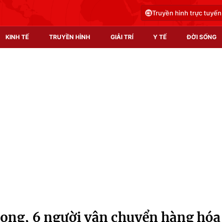
Truyền hình trực tuyến
KINH TẾ
TRUYỀN HÌNH
GIẢI TRÍ
Y TẾ
ĐỜI SỐNG
Pháp luật
Y tế
Truyền hình
Multimedia
Phim VTV
Video
Hậu trường
Shorts video
Nhân vật
Podcast
Khán giả
EMagazine
Giải sao mai
Photo
ong, 6 người vận chuyển hàng hóa
Infographic