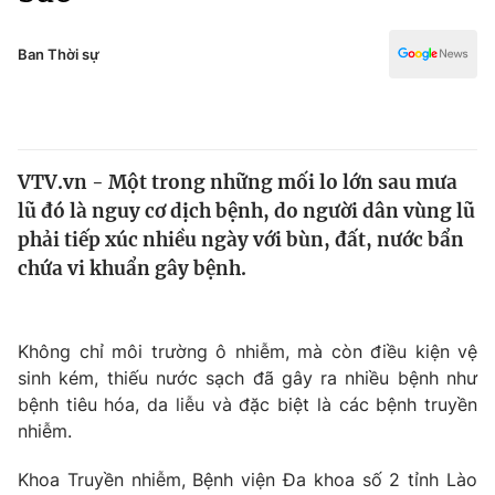
Chính trị
Truyền hình
Văn hóa - Giải trí
Ban Thời sự
Xã hội
Y tế
Đời sống
Pháp luật
Công nghệ
Giáo dục
VTV.vn - Một trong những mối lo lớn sau mưa
Y tế
lũ đó là nguy cơ dịch bệnh, do người dân vùng lũ
phải tiếp xúc nhiều ngày với bùn, đất, nước bẩn
Thế giới
chứa vi khuẩn gây bệnh.
Tin tức
Kinh tế
Không chỉ môi trường ô nhiễm, mà còn điều kiện vệ
Thế giới đó đây
Tài chính
sinh kém, thiếu nước sạch đã gây ra nhiều bệnh như
Dữ liệu và đời sống
Câu chuyện quốc tế
bệnh tiêu hóa, da liễu và đặc biệt là các bệnh truyền
Thị trường
nhiễm.
Truyền hình
Góc doanh nghiệp
Khoa Truyền nhiễm, Bệnh viện Đa khoa số 2 tỉnh Lào