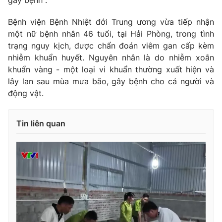
Bệnh viện Bệnh Nhiệt đới Trung ương vừa tiếp nhận
một nữ bệnh nhân 46 tuổi, tại Hải Phòng, trong tình
trạng nguy kịch, được chẩn đoán viêm gan cấp kèm
THỜI BÁO VTV
nhiễm khuẩn huyết. Nguyên nhân là do nhiễm xoắn
khuẩn vàng - một loại vi khuẩn thường xuất hiện và
lây lan sau mùa mưa bão, gây bệnh cho cả người và
động vật.
Theo dõi báo trên
Tin liên quan
Cơ quan chủ quản:
Đài Truyền hình Việt Nam
Cơ quan báo chí:
Thời báo VTV
Giấy phép hoạt động báo in và báo điện tử số 483/GP-BTTTT
cấp ngày 29/12/2023
Tổng Biên tập:
Vũ Thanh Thủy
Phó Tổng Biên tập:
Nguyễn Thị Mỹ Hạnh, Phạm Quốc Thắng,
Nguyễn Trọng Ninh
Tổng đài VTV:
024.38 355 931 - 024.38 355 932