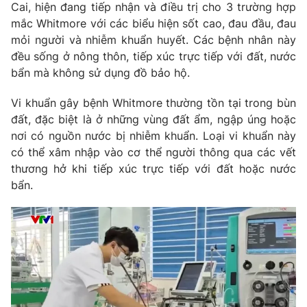
Phim VTV
Cai, hiện đang tiếp nhận và điều trị cho 3 trường hợp
Giải trí
mắc Whitmore với các biểu hiện sốt cao, đau đầu, đau
Hậu trường
mỏi người và nhiễm khuẩn huyết. Các bệnh nhân này
Điện ảnh
Đời sống
đều sống ở nông thôn, tiếp xúc trực tiếp với đất, nước
Nhân vật
Âm nhạc
bẩn mà không sử dụng đồ bảo hộ.
Du lịch
Khán giả
Giáo dục
Sao
Vi khuẩn gây bệnh Whitmore thường tồn tại trong bùn
Làm đẹp
Giải sao mai
đất, đặc biệt là ở những vùng đất ẩm, ngập úng hoặc
Tuyển sinh
Công nghệ
nơi có nguồn nước bị nhiễm khuẩn. Loại vi khuẩn này
Chất lượng cuộc sống
Học trực tuyến
có thể xâm nhập vào cơ thể người thông qua các vết
Hitech Công nghệ tương lai
thương hở khi tiếp xúc trực tiếp với đất hoặc nước
Giao lưu trực tuyến
bẩn.
Sản phẩm
Lịch phát sóng
Thị trường
Tư vấn
Chuyên mục khác
Emagazine
Podcast