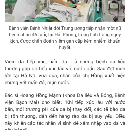
Photo
Infographic
Video
Shorts video
Bệnh viện Bệnh Nhiệt đới Trung ương tiếp nhận một nữ
bệnh nhân 46 tuổi, tại Hải Phòng, trong tình trạng nguy
kịch, được chẩn đoán viêm gan cấp kèm nhiễm khuẩn
VTV Money
VTV Thể thao
huyết.
VTV Sức khoẻ
Bất động sản
Viêm da tiếp xúc, nấm da… là những bệnh da liễu
thường gặp do tiếp xúc lâu với nước bẩn. Sau đợt mưa
lớn tại Hà Nội vừa qua, chân của chị Hồng xuất hiện
Thị trường 24h
Tấm lòng Việt
những vết mẩn đỏ, mụn nước.
VTV4
Vươn mình bằng AI
Bác sĩ Hoàng Hồng Mạnh (Khoa Da liễu và Bỏng, Bệnh
viện Bạch Mai) cho biết: "Khi tiếp xúc lâu với nước
bẩn, môi trường pH của da bị thay đổi, các tế bào da
VTV9
VTV8
bị tổn thương, dẫn đến hàng rào da bị suy yếu. Điều
này khiến các tác nhân vi sinh dễ xâm nhập vào da và
Liên hệ tòa soạn
English
gây bệnh".