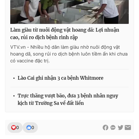
Ðiện thoại Thời báo VTV:
024.66 897 897
Email:
toasoan@vtv.vn
Liên hệ quảng cáo:
024-7300.7108
Làm giàu từ nuôi động vật hoang dã: Lợi nhuận
cao, rủi ro dịch bệnh rình rập
VTV.vn - Nhiều hộ dân làm giàu nhờ nuôi động vật
hoang dã, song rủi ro dịch bệnh luôn tiềm ẩn khi chưa
có vaccine đặc trị.
Lào Cai ghi nhận 3 ca bệnh Whitmore
Trực thăng vượt bão, đưa 3 bệnh nhân nguy
kịch từ Trường Sa về đất liền
® Cấm sao chép dưới mọi hình thức nếu không có sự chấp
thuận bằng văn bản. Ghi rõ nguồn VTV.vn khi phát hành lại
thông tin từ website này.
0
0