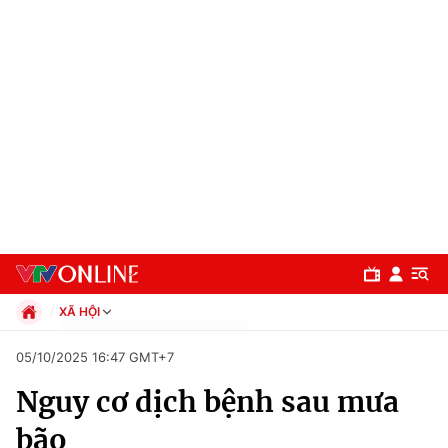
XÃ HỘI
Chính trị
05/10/2025 16:47 GMT+7
Xã hội
Nguy cơ dịch bệnh sau mưa
Pháp luật
Chuyên mục
Kinh tế
bão
Thể thao