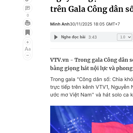
trên Gala Công dân s
0
Minh Anh
30/11/2025 18:05 GMT+7
Giải trí
Đời sống
3:43
Nghe đọc bài
Điện ảnh
Du lịch
Âm nhạc
Làm đẹp
VTV.vn - Trong gala Công dân số 
Sao
Chất lượng cuộc sốn
bằng giọng hát nội lực và phong
Trong gala "Công dân số: Chìa khóa
trực tiếp trên kênh VTV1, Nguyễn
ước mơ Việt Nam'' và hát solo ca k