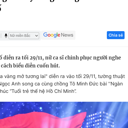
ố
Góc ảnh
Giáo dục
Công nghệ
Chia sẻ
Tuyển sinh
Hitech Công ng
Học trực tuyến
Sản phẩm
diễn ra tối 29/11, nữ ca sĩ chinh phục người nghe
g
Thị trường
 cách biểu diễn cuốn hút.
Tư vấn
 vàng mở tương lai" diễn ra vào tối 29/11, tường thuật
 Ngọc Anh song ca cùng chồng Tô Minh Đức bài ''Ngàn
húc “Tuổi trẻ thế hệ Hồ Chí Minh”.