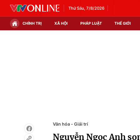
Thứ Sáu, 7/8/2026
CHÍNH TRỊ
XÃ HỘI
PHÁP LUẬT
THẾ GIỚI
Chính trị
Xã hội
Thế giới
Kinh tế
Tin tức
Tài chính
Thế giới đó đây
Thị trường
Câu chuyện quốc tế
Góc doanh nghiệp
Dữ liệu và đời sống
Văn hóa - Giải trí
Nguyễn Ngọc Anh son