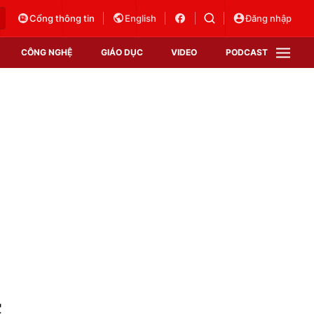
Cổng thông tin
English
Đăng nhập
CÔNG NGHỆ
GIÁO DỤC
VIDEO
PODCAST
VTV Money
VTV Thể thao
VTV Sức khoẻ
Bất động sản
Thị trường 24h
Tấm lòng Việt
Vươn mình bằng AI
VTV4
VTV8
VTV9
Lịch phát sóng
Giao lưu trực tuyến
c
Sự kiện