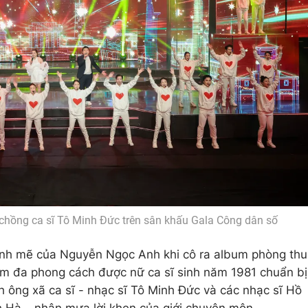
hồng ca sĩ Tô Minh Đức trên sân khấu Gala Công dân số
mạnh mẽ của Nguyễn Ngọc Anh khi cô ra album phòng thu
um đa phong cách được nữ ca sĩ sinh năm 1981 chuẩn bị
h ông xã ca sĩ - nhạc sĩ Tô Minh Đức và các nhạc sĩ Hồ
 Hà… nhận mưa lời khen của giới chuyên môn.