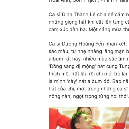
Ca sĩ Đinh Thành Lê chia sẻ cảm 
những giọng hát khi cất lên từng 
cảm xúc đàn bà. Một sáng mùa thu
Ca sĩ Dương Hoàng Yến nhận xét: 
sắc màu, từ nhẹ nhàng lãng mạn ba
album rất hay, nhiều màu sắc âm n
'Đồng sàng dị mộng' hát cùng Tùng
thích mê. Rất lâu rồi chị mới trở lạ
là mình 'cày' nát album đó. Bao 
hát của chị, một trong những ca sĩ
nồng nàn, ngọt trong từng hơi thở"