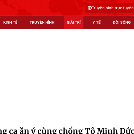
Truyền hình trực tuyến
KINH TẾ
TRUYỀN HÌNH
GIẢI TRÍ
Y TẾ
ĐỜI SỐNG
Pháp luật
Y tế
Truyền hình
Multimedia
Phim VTV
Video
Hậu trường
Shorts video
Nhân vật
Podcast
Khán giả
EMagazine
Giải sao mai
Photo
g ca ăn ý cùng chồng Tô Minh Đứ
Infographic