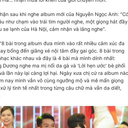
nhận sau khi nghe album mới của Nguyễn Ngọc Anh: "C
câu như chạm vào trái tim người nghe, một giọng hát đầy
 se lạnh của Hà Nội, cảm nhận và lắng nghe".
"8 bài trong album đưa mình vào rất nhiều cảm xúc đa
y bổng đến giằng xé nội tâm đầy gai góc. 8 bài trong
hạc khác nhau và đây là 4 bài mà mình dính nhất:
 Dương nghe ma mị nổi da gà và 'Lời hẹn ước' bè phối
i và lần này lại càng lợi hại. Ngày xưa chị cứ ra album nà
năm nay mình vẫn vô cùng ngưỡng mộ và mê mẩn giọng
 xử lý tinh tế nhất trong từng câu chữ mà vẫn da diết,
.