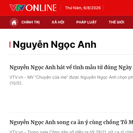
Thứ Năm, 6/8/2026
CHÍNH TRỊ
XÃ HỘI
PHÁP LUẬT
THẾ GIỚI
Chính trị
Xã hội
Nguyễn Ngọc Anh
Thế giới
Kinh tế
Nguyễn Ngọc Anh hát về tình mẫu tử đúng Ngày
Tin tức
Tài chính
VTV.vn - MV “Chuyện của mẹ” được Nguyễn Ngọc Anh chọn ph
(10/5).
Thế giới đó đây
Thị trường
Câu chuyện quốc tế
Góc doanh nghiệp
Dữ liệu và đời sống
Nguyễn Ngọc Anh song ca ăn ý cùng chồng Tô M
VTV.vn - Trong gala Công dân số diễn ra tối 29/11, nữ ca sĩ ch