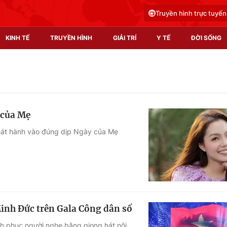
Truyền hình trực tuyến
KINH TẾ
TRUYỀN HÌNH
GIẢI TRÍ
Y TẾ
ĐỜI SỐNG
Pháp luật
Y tế
Truyền hình
Multimedia
 của Mẹ
Phim VTV
Video
át hành vào đúng dịp Ngày của Mẹ
Hậu trường
Shorts video
Nhân vật
Podcast
Khán giả
EMagazine
Giải sao mai
Photo
inh Đức trên Gala Công dân số
Infographic
inh phục người nghe bằng giọng hát nội