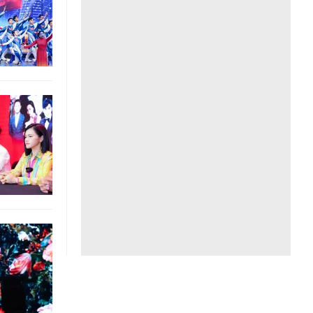
Liên hệ toà soạn
hệ tương lai