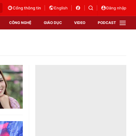
Cổng thông tin
English
Đăng nhập
CÔNG NGHỆ
GIÁO DỤC
VIDEO
PODCAST
VTV Money
VTV Thể thao
VTV Sức khoẻ
Bất động sản
Thị trường 24h
Tấm lòng Việt
Vươn mình bằng AI
VTV4
VTV8
VTV9
Lịch phát sóng
Giao lưu trực tuyến
Sự kiện