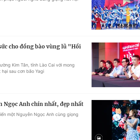
Góc ảnh
Giáo dục
Công nghệ
Tuyển sinh
Hitech Công ng
 sức cho đồng bào vùng lũ "Hồi
Học trực tuyến
Sản phẩm
rường Kim Tân, tỉnh Lào Cai với mong
g
Thị trường
 hại sau cơn bão Yagi
Tư vấn
 Ngọc Anh chín nhất, đẹp nhất
kiến một Nguyễn Ngọc Anh cùng giọng