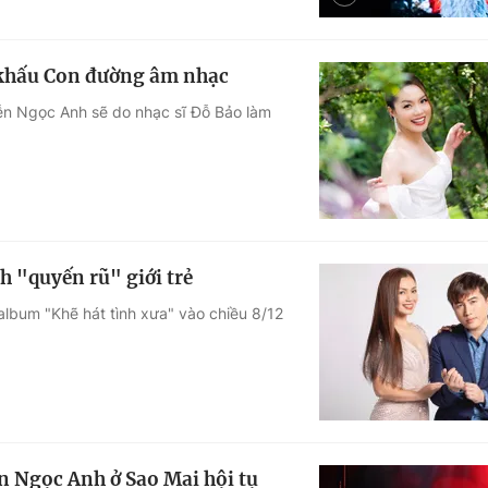
 khấu Con đường âm nhạc
n Ngọc Anh sẽ do nhạc sĩ Đỗ Bảo làm
 "quyến rũ" giới trẻ
lbum "Khẽ hát tình xưa" vào chiều 8/12
 Ngọc Anh ở Sao Mai hội tụ