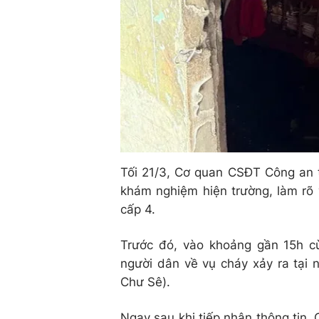
Tối 21/3, Cơ quan CSĐT Công an tỉ
khám nghiệm hiện trường, làm rõ 
cấp 4.
Trước đó, vào khoảng gần 15h c
người dân về vụ cháy xảy ra tại 
Chư Sê).
Ngay sau khi tiếp nhận thông tin