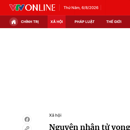
Thứ Năm, 6/8/2026
CHÍNH TRỊ
XÃ HỘI
PHÁP LUẬT
THẾ GIỚI
Chính trị
Xã hội
Thế giới
Kinh tế
Tin tức
Tài chính
Thế giới đó đây
Thị trường
Câu chuyện quốc tế
Góc doanh nghiệp
Dữ liệu và đời sống
Xã hội
Nguyên nhân tử vong 