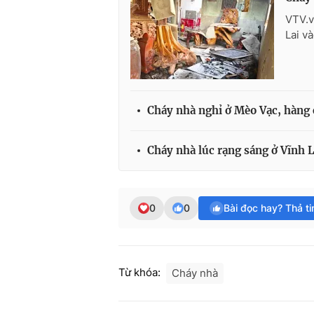
VTV.v
Lai v
Cháy nhà nghỉ ở Mèo Vạc, hàng 
Cháy nhà lúc rạng sáng ở Vĩnh L
0
0
Bài đọc hay? Thả t
Từ khóa:
Cháy nhà