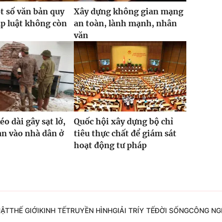
t số văn bản quy
Xây dựng không gian mạng
p luật không còn
an toàn, lành mạnh, nhân
văn
o dài gây sạt lở,
Quốc hội xây dựng bộ chỉ
ràn vào nhà dân ở
tiêu thực chất để giám sát
hoạt động tư pháp
UẬT
THẾ GIỚI
KINH TẾ
TRUYỀN HÌNH
GIẢI TRÍ
Y TẾ
ĐỜI SỐNG
CÔNG NG