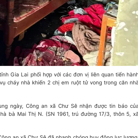
nh Gia Lai phối hợp với các đơn vị liên quan tiến hàn
vụ cháy nhà khiến 2 chị em ruột tử vong trong căn nh
ùng ngày, Công an xã Chư Sê nhận được tin báo củ
nhà bà Mai Thị N. (SN 1961, trú đường 17/3, thôn 5, x
, Công an xã Chư Sê đã nhanh chóng huy động lực lượng