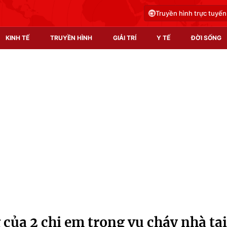
Truyền hình trực tuyến
KINH TẾ
TRUYỀN HÌNH
GIẢI TRÍ
Y TẾ
ĐỜI SỐNG
Pháp luật
Y tế
Truyền hình
Multimedia
Phim VTV
Video
Hậu trường
Shorts video
Nhân vật
Podcast
Khán giả
EMagazine
Giải sao mai
Photo
của 2 chị em trong vụ cháy nhà tại
Infographic