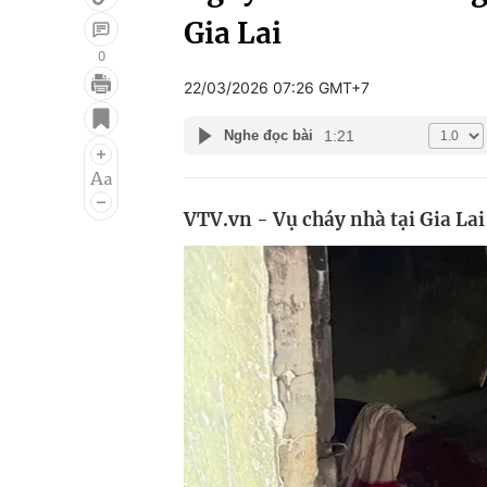
Gia Lai
0
22/03/2026 07:26 GMT+7
Giải trí
Đời sống
1:21
Nghe đọc bài
Điện ảnh
Du lịch
Âm nhạc
Làm đẹp
VTV.vn - Vụ cháy nhà tại Gia Lai
Sao
Chất lượng cuộc sốn