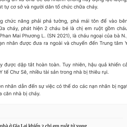
ật tự cơ sở và người dân tổ chức chữa cháy.
ợng chức năng phải phá tường, phá mái tôn để vào bê
hữa cháy, phát hiện 2 cháu bé là chị em ruột gồm chá
Phan Mai Phương L. (SN 2021), là cháu ngoại của bà N.
nạn nhân được đưa ra ngoài và chuyển đến Trung tâm 
y được dập tắt hoàn toàn. Tuy nhiên, hậu quả khiến c
 tế Chư Sê, nhiều tài sản trong nhà bị thiêu rụi.
ên nhân dẫn đến sự việc có thể do các nạn nhân bị ngạ
a căn nhà bị cháy.
nhà ở Gia Lai khiến 2 chị em ruột tử vong