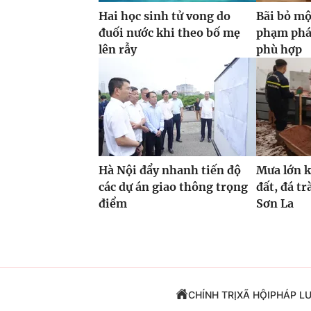
Hai học sinh tử vong do
Bãi bỏ mộ
đuối nước khi theo bố mẹ
phạm phá
lên rẫy
phù hợp
Hà Nội đẩy nhanh tiến độ
Mưa lớn ké
các dự án giao thông trọng
đất, đá t
điểm
Sơn La
CHÍNH TRỊ
XÃ HỘI
PHÁP L