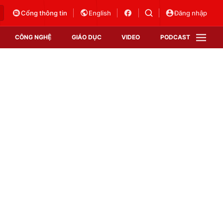
Cổng thông tin
English
Đăng nhập
CÔNG NGHỆ
GIÁO DỤC
VIDEO
PODCAST
VTV Money
VTV Thể thao
VTV Sức khoẻ
Bất động sản
Thị trường 24h
Tấm lòng Việt
Vươn mình bằng AI
VTV4
VTV8
VTV9
Lịch phát sóng
Giao lưu trực tuyến
Sự kiện