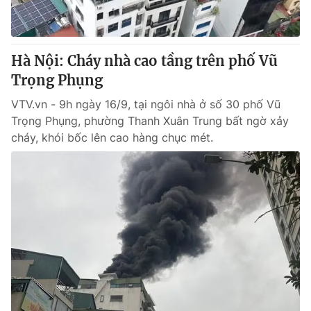
Giấy phép hoạt động báo in và báo điện tử số 483/GP-BTTTT
cấp ngày 29/12/2023
Tổng Biên tập:
Vũ Thanh Thủy
Hà Nội: Cháy nhà cao tầng trên phố Vũ
Phó Tổng Biên tập:
Nguyễn Thị Mỹ Hạnh, Phạm Quốc Thắng,
Trọng Phụng
Nguyễn Trọng Ninh
Tổng đài VTV:
024.38 355 931 - 024.38 355 932
VTV.vn - 9h ngày 16/9, tại ngôi nhà ở số 30 phố Vũ
Ðiện thoại Thời báo VTV:
024.66 897 897
Trọng Phụng, phường Thanh Xuân Trung bất ngờ xảy
Email:
toasoan@vtv.vn
cháy, khói bốc lên cao hàng chục mét.
Liên hệ quảng cáo:
024-7300.7108