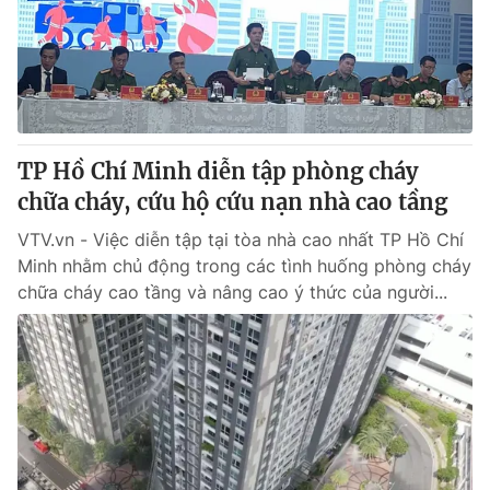
Tin tức
Kinh tế
Thế giới đó đây
Tài chính
Dữ liệu và đời sống
Câu chuyện quốc tế
Thị trường
TP Hồ Chí Minh diễn tập phòng cháy
Truyền hình
Góc doanh nghiệp
chữa cháy, cứu hộ cứu nạn nhà cao tầng
Phim VTV
Giải trí
VTV.vn - Việc diễn tập tại tòa nhà cao nhất TP Hồ Chí
Hậu trường
Minh nhằm chủ động trong các tình huống phòng cháy
Điện ảnh
chữa cháy cao tầng và nâng cao ý thức của người...
Đời sống
Nhân vật
Âm nhạc
Du lịch
Khán giả
Giáo dục
Sao
Làm đẹp
Giải sao mai
Tuyển sinh
Công nghệ
Chất lượng cuộc sống
Học trực tuyến
Hitech Công nghệ tương lai