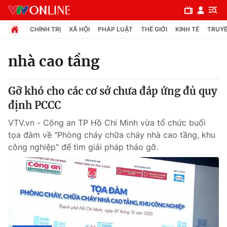
CHÍNH TRỊ
XÃ HỘI
PHÁP LUẬT
THẾ GIỚI
KINH TẾ
TRUYỀ
nhà cao tầng
Chuyên mục
Gỡ khó cho các cơ sở chưa đáp ứng đủ quy
Chính trị
định PCCC
VTV.vn - Công an TP Hồ Chí Minh vừa tổ chức buổi
Xã hội
tọa đàm về "Phòng cháy chữa cháy nhà cao tầng, khu
công nghiệp" để tìm giải pháp tháo gỡ.
Pháp luật
Y tế
Thế giới