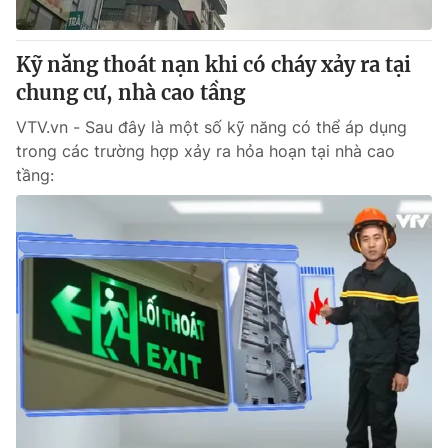
® Cấm sao chép dưới mọi hình thức nếu không có sự chấp
Kỹ năng thoát nạn khi có cháy xảy ra tại
thuận bằng văn bản. Ghi rõ nguồn VTV.vn khi phát hành lại
chung cư, nhà cao tầng
thông tin từ website này.
VTV.vn - Sau đây là một số kỹ năng có thể áp dụng
trong các trường hợp xảy ra hỏa hoạn tại nhà cao
tầng: