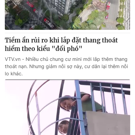
Giao lưu trực tuyến
Sản phẩm
Lịch phát sóng
Thị trường
Tư vấn
Tiềm ẩn rủi ro khi lắp đặt thang thoát
Chuyên mục khác
hiểm theo kiểu "đối phó"
Emagazine
Podcast
VTV.vn - Nhiều chủ chung cư mini mới lắp thêm thang
thoát nạn. Nhưng giảm nỗi sợ này, cư dân lại thêm nỗi
Photo
Infographic
lo khác.
Video
Shorts video
VTV Money
VTV Thể thao
VTV Sức khoẻ
Bất động sản