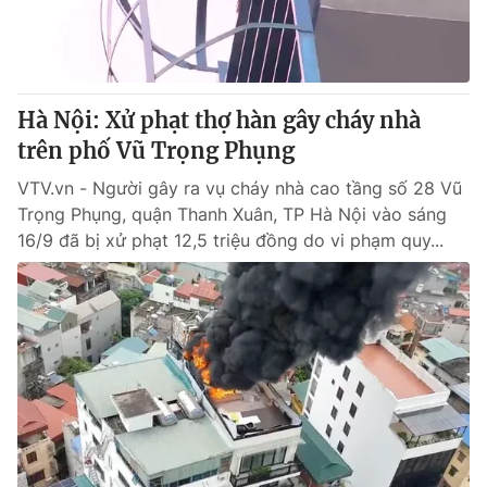
Thị trường 24h
Tấm lòng Việt
VTV4
Vươn mình bằng AI
Hà Nội: Xử phạt thợ hàn gây cháy nhà
VTV9
VTV8
trên phố Vũ Trọng Phụng
VTV.vn - Người gây ra vụ cháy nhà cao tầng số 28 Vũ
Liên hệ tòa soạn
English
Trọng Phụng, quận Thanh Xuân, TP Hà Nội vào sáng
16/9 đã bị xử phạt 12,5 triệu đồng do vi phạm quy...
THỜI BÁO VTV
Theo dõi báo trên
Cơ quan chủ quản:
Đài Truyền hình Việt Nam
Cơ quan báo chí:
Thời báo VTV