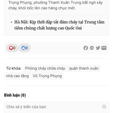
Trọng Phụng, phường Thanh Xuân Trung bất ngờ xảy
cháy, khói bốc lên cao hàng chục mét.
Hà Nội: Kịp thời dập tắt đám cháy tại Trung tâm
THỜI BÁO VTV
tiêm chủng chất lượng cao Quốc Oai
0
0
Theo dõi báo trên
Cơ quan chủ quản:
Đài Truyền hình Việt Nam
Từ khóa:
Phòng cháy chữa cháy
quận thanh xuân
Cơ quan báo chí:
Thời báo VTV
nhà cao tầng
Vũ Trọng Phụng
Giấy phép hoạt động báo in và báo điện tử số 483/GP-BTTTT
cấp ngày 29/12/2023
Tổng Biên tập:
Vũ Thanh Thủy
Bình luận
(
0
)
Phó Tổng Biên tập:
Nguyễn Thị Mỹ Hạnh, Phạm Quốc Thắng,
Nguyễn Trọng Ninh
Tổng đài VTV:
024.38 355 931 - 024.38 355 932