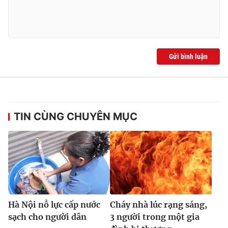
Ðiện thoại Thời báo VTV:
024.66 897 897
Email:
toasoan@vtv.vn
Liên hệ quảng cáo:
024-7300.7108
Gửi bình luận
TIN CÙNG CHUYÊN MỤC
® Cấm sao chép dưới mọi hình thức nếu không có sự chấp
thuận bằng văn bản. Ghi rõ nguồn VTV.vn khi phát hành lại
thông tin từ website này.
Hà Nội nỗ lực cấp nước
Cháy nhà lúc rạng sáng,
sạch cho người dân
3 người trong một gia