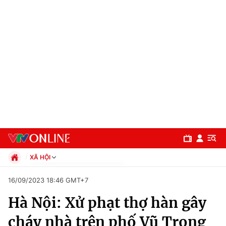
XÃ HỘI
Chính trị
16/09/2023 18:46 GMT+7
Xã hội
Hà Nội: Xử phạt thợ hàn gây
Pháp luật
Chuyên mục
Kinh tế
cháy nhà trên phố Vũ Trọng
Thể thao