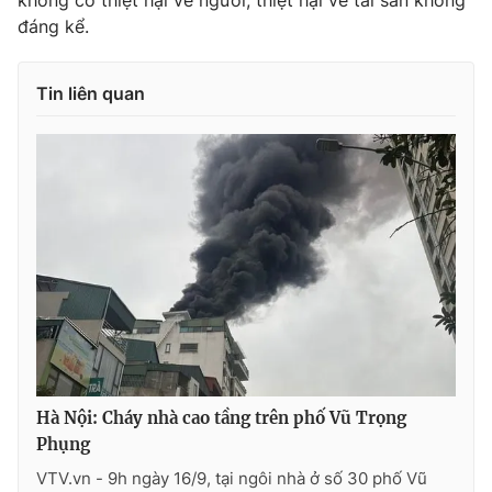
không có thiệt hại về người, thiệt hại về tài sản không
đáng kể.
Photo
Infographic
Tin liên quan
Video
Shorts video
VTV Money
VTV Thể thao
VTV Sức khoẻ
Bất động sản
Thị trường 24h
Tấm lòng Việt
VTV4
Vươn mình bằng AI
VTV9
VTV8
Hà Nội: Cháy nhà cao tầng trên phố Vũ Trọng
Phụng
VTV.vn - 9h ngày 16/9, tại ngôi nhà ở số 30 phố Vũ
Liên hệ tòa soạn
English