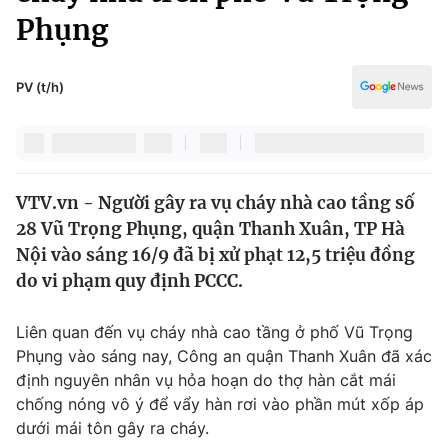
Chính trị
Phụng
Truyền hình
Văn hóa - Giải trí
Xã hội
Y tế
PV (t/h)
Đời sống
Pháp luật
Công nghệ
Giáo dục
Y tế
VTV.vn - Người gây ra vụ cháy nhà cao tầng số
28 Vũ Trọng Phụng, quận Thanh Xuân, TP Hà
Thế giới
Nội vào sáng 16/9 đã bị xử phạt 12,5 triệu đồng
Tin tức
do vi phạm quy định PCCC.
Kinh tế
Thế giới đó đây
Liên quan đến vụ cháy nhà cao tầng ở phố Vũ Trọng
Tài chính
Dữ liệu và đời sống
Phụng vào sáng nay, Công an quận Thanh Xuân đã xác
Câu chuyện quốc tế
Thị trường
định nguyên nhân vụ hỏa hoạn do thợ hàn cắt mái
chống nóng vô ý để vẩy hàn rơi vào phần mút xốp áp
Truyền hình
Góc doanh nghiệp
dưới mái tôn gây ra cháy.