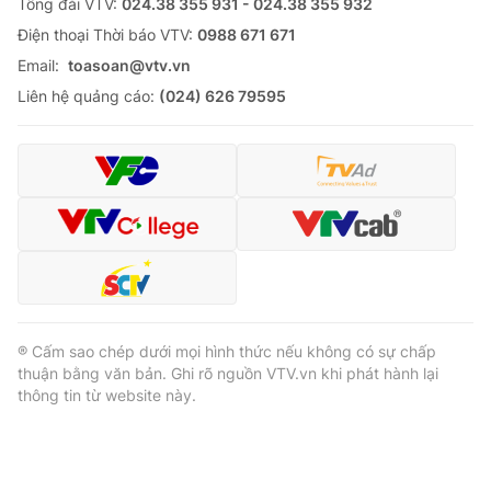
Tổng đài VTV:
024.38 355 931 - 024.38 355 932
Ðiện thoại Thời báo VTV:
0988 671 671
Email:
toasoan@vtv.vn
Liên hệ quảng cáo:
(024) 626 79595
® Cấm sao chép dưới mọi hình thức nếu không có sự chấp
thuận bằng văn bản. Ghi rõ nguồn VTV.vn khi phát hành lại
thông tin từ website này.