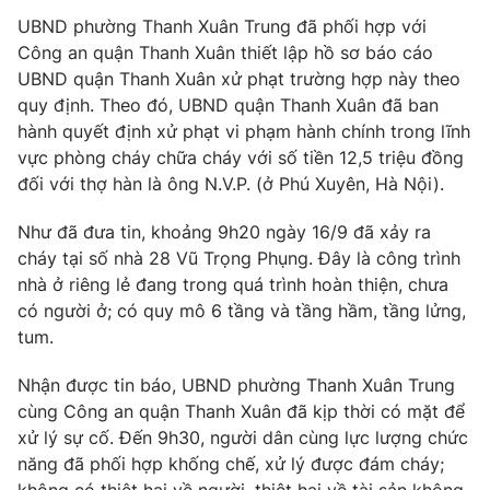
Phim VTV
Giải trí
UBND phường Thanh Xuân Trung đã phối hợp với
Hậu trường
Công an quận Thanh Xuân thiết lập hồ sơ báo cáo
Điện ảnh
UBND quận Thanh Xuân xử phạt trường hợp này theo
Đời sống
Nhân vật
quy định. Theo đó, UBND quận Thanh Xuân đã ban
Âm nhạc
hành quyết định xử phạt vi phạm hành chính trong lĩnh
Du lịch
Khán giả
Giáo dục
Sao
vực phòng cháy chữa cháy với số tiền 12,5 triệu đồng
Làm đẹp
Giải sao mai
đối với thợ hàn là ông N.V.P. (ở Phú Xuyên, Hà Nội).
Tuyển sinh
Công nghệ
Chất lượng cuộc sống
Như đã đưa tin, khoảng 9h20 ngày 16/9 đã xảy ra
Học trực tuyến
cháy tại số nhà 28 Vũ Trọng Phụng. Đây là công trình
Hitech Công nghệ tương lai
Giao lưu trực tuyến
nhà ở riêng lẻ đang trong quá trình hoàn thiện, chưa
Sản phẩm
có người ở; có quy mô 6 tầng và tầng hầm, tầng lửng,
tum.
Lịch phát sóng
Thị trường
Nhận được tin báo, UBND phường Thanh Xuân Trung
Tư vấn
cùng Công an quận Thanh Xuân đã kịp thời có mặt để
Chuyên mục khác
xử lý sự cố. Đến 9h30, người dân cùng lực lượng chức
Emagazine
Podcast
năng đã phối hợp khống chế, xử lý được đám cháy;