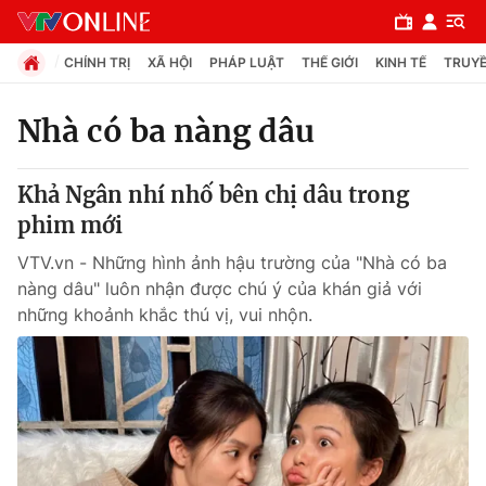
CHÍNH TRỊ
XÃ HỘI
PHÁP LUẬT
THẾ GIỚI
KINH TẾ
TRUYỀ
Nhà có ba nàng dâu
Chuyên mục
Khả Ngân nhí nhố bên chị dâu trong
Chính trị
phim mới
VTV.vn - Những hình ảnh hậu trường của "Nhà có ba
Xã hội
nàng dâu" luôn nhận được chú ý của khán giả với
những khoảnh khắc thú vị, vui nhộn.
Pháp luật
Y tế
Thế giới