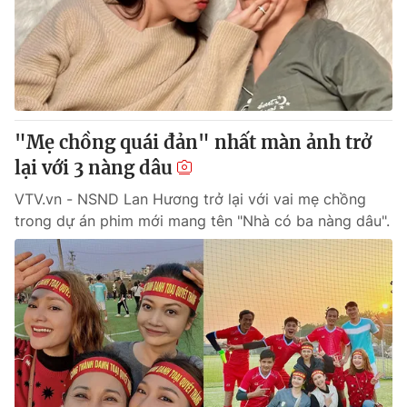
Tin tức
Kinh tế
Thế giới đó đây
Tài chính
Dữ liệu và đời sống
Câu chuyện quốc tế
Thị trường
"Mẹ chồng quái đản" nhất màn ảnh trở
Truyền hình
Góc doanh nghiệp
lại với 3 nàng dâu
Phim VTV
Giải trí
VTV.vn - NSND Lan Hương trở lại với vai mẹ chồng
Hậu trường
trong dự án phim mới mang tên "Nhà có ba nàng dâu".
Điện ảnh
Đời sống
Nhân vật
Âm nhạc
Du lịch
Khán giả
Giáo dục
Sao
Làm đẹp
Giải sao mai
Tuyển sinh
Công nghệ
Chất lượng cuộc sống
Học trực tuyến
Hitech Công nghệ tương lai