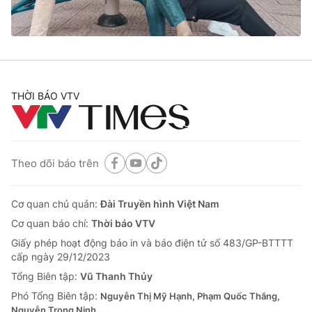
Thị trường 24h
Tấm lòng Việt
VTV4
Vươn mình bằng AI
VTV9
VTV8
THỜI BÁO VTV
Liên hệ tòa soạn
English
Theo dõi báo trên
THỜI BÁO VTV
Cơ quan chủ quản:
Đài Truyền hình Việt Nam
Cơ quan báo chí:
Thời báo VTV
Giấy phép hoạt động báo in và báo điện tử số 483/GP-BTTTT
cấp ngày 29/12/2023
Theo dõi báo trên
Tổng Biên tập:
Vũ Thanh Thủy
Phó Tổng Biên tập:
Nguyễn Thị Mỹ Hạnh, Phạm Quốc Thắng,
Cơ quan chủ quản:
Đài Truyền hình Việt Nam
Nguyễn Trọng Ninh