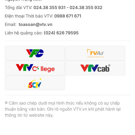
Cơ quan báo chí:
Tổng đài VTV:
024.38 355 931 - 024.38 355 932
Thời báo VTV
Giấy phép hoạt động báo in và báo điện tử số 483/GP-BTTTT
Ðiện thoại Thời báo VTV:
0988 671 671
cấp ngày 29/12/2023
Email:
toasoan@vtv.vn
Tổng Biên tập:
Vũ Thanh Thủy
Liên hệ quảng cáo:
(024) 626 79595
Phó Tổng Biên tập:
Nguyễn Thị Mỹ Hạnh, Phạm Quốc Thắng,
Nguyễn Trọng Ninh
Tổng đài VTV:
024.38 355 931 - 024.38 355 932
Ðiện thoại Thời báo VTV:
024.66 897 897
Email:
toasoan@vtv.vn
Liên hệ quảng cáo:
024-7300.7108
® Cấm sao chép dưới mọi hình thức nếu không có sự chấp
thuận bằng văn bản. Ghi rõ nguồn VTV.vn khi phát hành lại
thông tin từ website này.