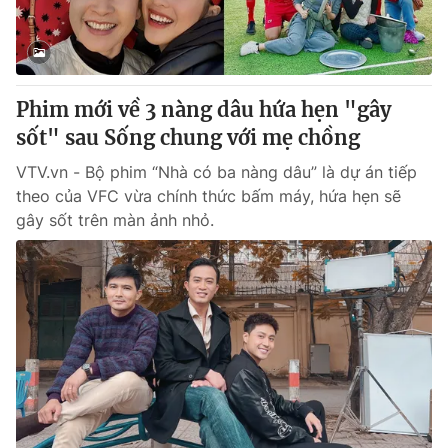
Giao lưu trực tuyến
Sản phẩm
Lịch phát sóng
Thị trường
Tư vấn
Phim mới về 3 nàng dâu hứa hẹn "gây
Chuyên mục khác
sốt" sau Sống chung với mẹ chồng
Emagazine
Podcast
VTV.vn - Bộ phim “Nhà có ba nàng dâu” là dự án tiếp
theo của VFC vừa chính thức bấm máy, hứa hẹn sẽ
gây sốt trên màn ảnh nhỏ.
Photo
Infographic
Video
Shorts video
VTV Money
VTV Thể thao
VTV Sức khoẻ
Bất động sản