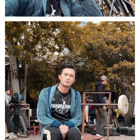
Ðiện thoại Thời báo VTV:
024.66 897 897
Email:
toasoan@vtv.vn
Liên hệ quảng cáo:
024-7300.7108
® Cấm sao chép dưới mọi hình thức nếu không có sự chấp
thuận bằng văn bản. Ghi rõ nguồn VTV.vn khi phát hành lại
thông tin từ website này.