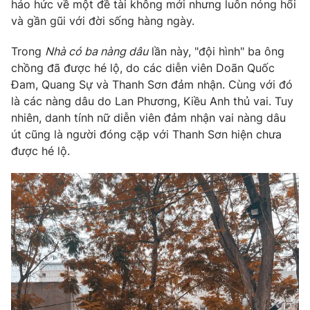
Phim VTV
háo hức về một đề tài không mới nhưng luôn nóng hổi
Giải trí
và gần gũi với đời sống hàng ngày.
Hậu trường
Điện ảnh
Trong
Nhà có ba nàng dâu
lần này, "đội hình" ba ông
Đời sống
Nhân vật
chồng đã được hé lộ, do các diễn viên Doãn Quốc
Âm nhạc
Du lịch
Đam, Quang Sự và Thanh Sơn đảm nhận. Cùng với đó
Khán giả
Giáo dục
Sao
là các nàng dâu do Lan Phương, Kiều Anh thủ vai. Tuy
Làm đẹp
Giải sao mai
nhiên, danh tính nữ diễn viên đảm nhận vai nàng dâu
Tuyển sinh
út cũng là người đóng cặp với Thanh Sơn hiện chưa
Công nghệ
Chất lượng cuộc sống
được hé lộ.
Học trực tuyến
Hitech Công nghệ tương lai
Giao lưu trực tuyến
Sản phẩm
Lịch phát sóng
Thị trường
Tư vấn
Chuyên mục khác
Emagazine
Podcast