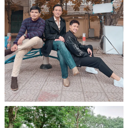
Photo
Infographic
Video
Shorts video
VTV Money
VTV Thể thao
VTV Sức khoẻ
Bất động sản
Thị trường 24h
Tấm lòng Việt
VTV4
Vươn mình bằng AI
VTV9
VTV8
Liên hệ tòa soạn
English