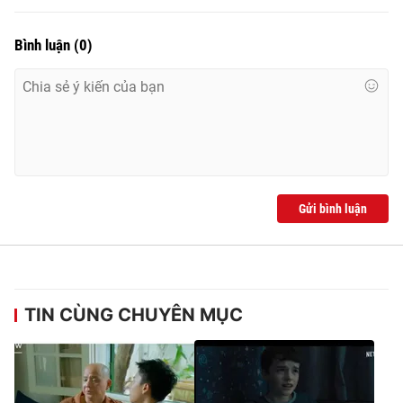
Bình luận
(
0
)
Gửi bình luận
TIN CÙNG CHUYÊN MỤC