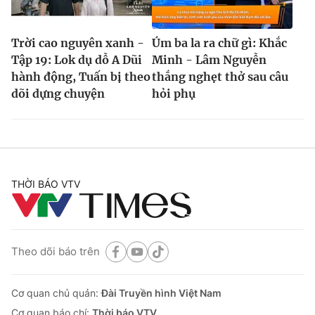
Trời cao nguyên xanh -
Úm ba la ra chữ gì: Khắc
Tập 19: Lok dụ dỗ A Dũi
Minh - Lâm Nguyễn
hành động, Tuấn bị theo
thắng nghẹt thở sau câu
dõi dựng chuyện
hỏi phụ
THỜI BÁO VTV
Theo dõi báo trên
Cơ quan chủ quản:
Đài Truyền hình Việt Nam
Cơ quan báo chí:
Thời báo VTV