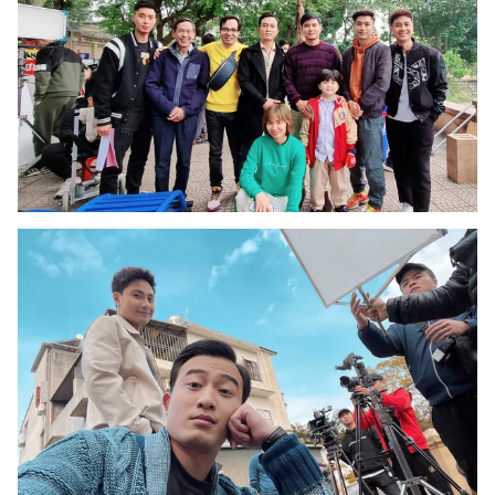
THỜI BÁO VTV
Theo dõi báo trên
Cơ quan chủ quản:
Đài Truyền hình Việt Nam
Cơ quan báo chí:
Thời báo VTV
Giấy phép hoạt động báo in và báo điện tử số 483/GP-BTTTT
cấp ngày 29/12/2023
Tổng Biên tập:
Vũ Thanh Thủy
Phó Tổng Biên tập:
Nguyễn Thị Mỹ Hạnh, Phạm Quốc Thắng,
Nguyễn Trọng Ninh
Tổng đài VTV:
024.38 355 931 - 024.38 355 932