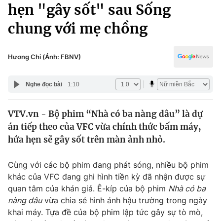
Chính trị
hẹn "gây sốt" sau Sống
Truyền hình
chung với mẹ chồng
Văn hóa - Giải trí
Xã hội
Y tế
Đời sống
Hương Chi (Ảnh: FBNV)
Pháp luật
Công nghệ
Giáo dục
Nghe đọc bài
1:10
Y tế
VTV.vn - Bộ phim “Nhà có ba nàng dâu” là dự
Thế giới
án tiếp theo của VFC vừa chính thức bấm máy,
Tin tức
hứa hẹn sẽ gây sốt trên màn ảnh nhỏ.
Kinh tế
Thế giới đó đây
Cùng với các bộ phim đang phát sóng, nhiều bộ phim
Tài chính
Dữ liệu và đời sống
khác của VFC đang ghi hình tiền kỳ đã nhận được sự
Câu chuyện quốc tế
Thị trường
quan tâm của khán giả. Ê-kíp của bộ phim
Nhà có ba
nàng dâu
vừa chia sẻ hình ảnh hậu trường trong ngày
Truyền hình
Góc doanh nghiệp
khai máy. Tựa đề của bộ phim lập tức gây sự tò mò,