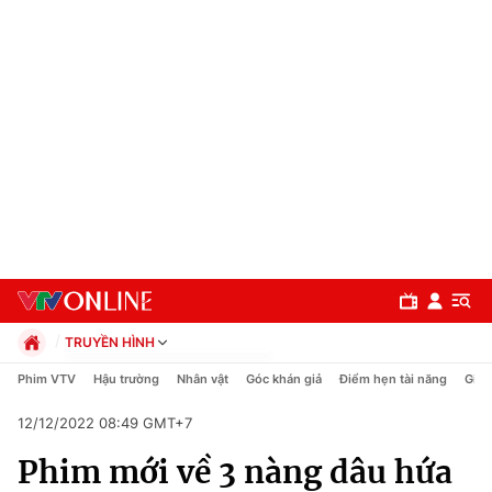
TRUYỀN HÌNH
Chính trị
Phim VTV
Hậu trường
Nhân vật
Góc khán giả
Điểm hẹn tài năng
Giải
Xã hội
12/12/2022 08:49 GMT+7
Pháp luật
Chuyên mục
Kinh tế
Phim mới về 3 nàng dâu hứa
Thể thao