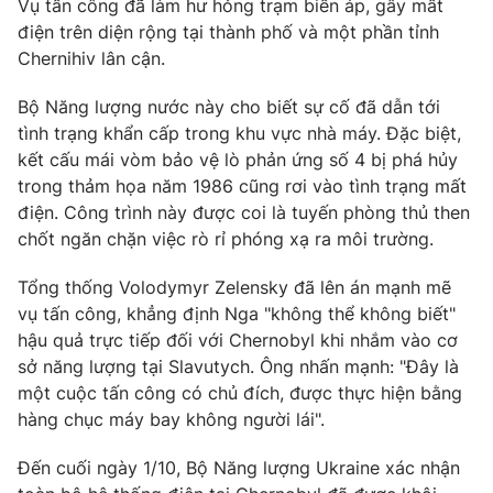
Vụ tấn công đã làm hư hỏng trạm biến áp, gây mất
điện trên diện rộng tại thành phố và một phần tỉnh
Photo
Infographic
Chernihiv lân cận.
Video
Shorts video
Bộ Năng lượng nước này cho biết sự cố đã dẫn tới
tình trạng khẩn cấp trong khu vực nhà máy. Đặc biệt,
kết cấu mái vòm bảo vệ lò phản ứng số 4 bị phá hủy
VTV Money
VTV Thể thao
trong thảm họa năm 1986 cũng rơi vào tình trạng mất
điện. Công trình này được coi là tuyến phòng thủ then
VTV Sức khoẻ
Bất động sản
chốt ngăn chặn việc rò rỉ phóng xạ ra môi trường.
Tổng thống Volodymyr Zelensky đã lên án mạnh mẽ
Thị trường 24h
Tấm lòng Việt
vụ tấn công, khẳng định Nga "không thể không biết"
hậu quả trực tiếp đối với Chernobyl khi nhắm vào cơ
VTV4
Vươn mình bằng AI
sở năng lượng tại Slavutych. Ông nhấn mạnh: "Đây là
một cuộc tấn công có chủ đích, được thực hiện bằng
VTV9
VTV8
hàng chục máy bay không người lái".
Đến cuối ngày 1/10, Bộ Năng lượng Ukraine xác nhận
Liên hệ tòa soạn
English