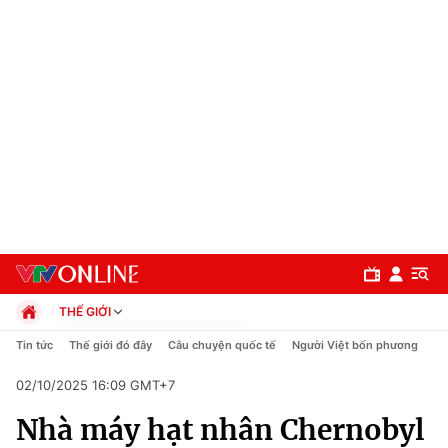
THẾ GIỚI
Chính trị
Tin tức
Thế giới đó đây
Câu chuyện quốc tế
Người Việt bốn phương
Xã hội
02/10/2025 16:09 GMT+7
Pháp luật
Chuyên mục
Kinh tế
Nhà máy hạt nhân Chernobyl
Thể thao