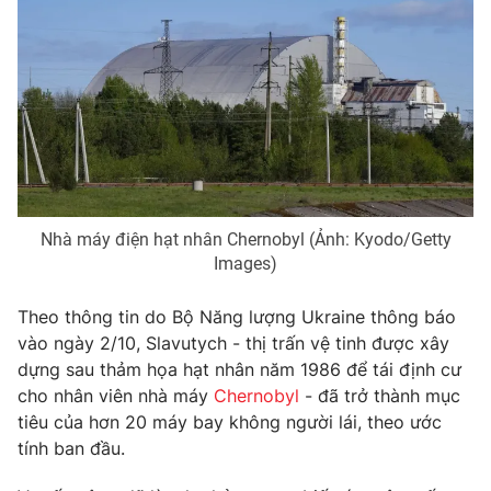
Phim VTV
Giải trí
Hậu trường
Điện ảnh
Đời sống
Nhân vật
Âm nhạc
Du lịch
Khán giả
Giáo dục
Sao
Làm đẹp
Giải sao mai
Tuyển sinh
Công nghệ
Chất lượng cuộc sống
Nhà máy điện hạt nhân Chernobyl (Ảnh: Kyodo/Getty
Học trực tuyến
Hitech Công nghệ tương lai
Images)
Giao lưu trực tuyến
Sản phẩm
Theo thông tin do Bộ Năng lượng Ukraine thông báo
Lịch phát sóng
vào ngày 2/10, Slavutych - thị trấn vệ tinh được xây
Thị trường
dựng sau thảm họa hạt nhân năm 1986 để tái định cư
Tư vấn
cho nhân viên nhà máy
Chernobyl
- đã trở thành mục
tiêu của hơn 20 máy bay không người lái, theo ước
Chuyên mục khác
tính ban đầu.
Emagazine
Podcast