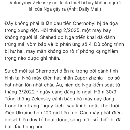
Volodymyr Zelensky nói là do thiết bị bay không người
Ðiện thoại Thời báo VTV:
024.66 897 897
lái của Nga gây ra (Ảnh: Daily Mail)
Email:
toasoan@vtv.vn
Liên hệ quảng cáo:
024-7300.7108
Đây không phải là lần đầu tiên Chernobyl bị đe dọa
trong xung đột. Hồi tháng 2/2025, một máy bay
không người lái Shahed do Nga triển khai đã đánh
trúng mái vòm bảo vệ lò phản ứng số 4. Dù công trình
bị hư hại, may mắn không có rò rỉ phóng xạ nghiêm
trọng nào được ghi nhận.
Sự cố mới tại Chernobyl diễn ra trong bối cảnh tình
hình tại Nhà máy điện hạt nhân Zaporizhzhia - cơ sở
hạt nhân lớn nhất châu Âu, hiện do Nga kiểm soát từ
tháng 3/2022 - ngày càng đáng lo ngại. Hôm 30/9,
Tổng thống Zelensky cảnh báo nhà máy này đang
® Cấm sao chép dưới mọi hình thức nếu không có sự chấp
trong tình trạng "nguy kịch" sau khi bị ngắt khỏi lưới
thuận bằng văn bản. Ghi rõ nguồn VTV.vn khi phát hành lại
điện Ukraine hơn 100 giờ liên tục. Các máy phát điện
thông tin từ website này.
diesel hiện duy trì hoạt động, song một số thiết bị đã
bắt đầu hỏng hóc.