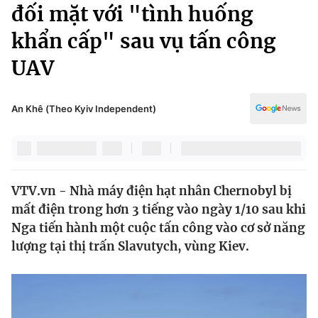
Chính trị
đối mặt với "tình huống
Truyền hình
khẩn cấp" sau vụ tấn công
Văn hóa - Giải trí
Xã hội
Y tế
UAV
Đời sống
Pháp luật
Công nghệ
Giáo dục
An Khê (Theo Kyiv Independent)
Y tế
Thế giới
VTV.vn - Nhà máy điện hạt nhân Chernobyl bị
Tin tức
mất điện trong hơn 3 tiếng vào ngày 1/10 sau khi
Kinh tế
Thế giới đó đây
Nga tiến hành một cuộc tấn công vào cơ sở năng
Tài chính
lượng tại thị trấn Slavutych, vùng Kiev.
Dữ liệu và đời sống
Câu chuyện quốc tế
Thị trường
Truyền hình
Góc doanh nghiệp