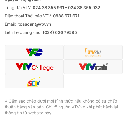
Tổng đài VTV:
024.38 355 931 - 024.38 355 932
Ðiện thoại Thời báo VTV:
0988 671 671
Email:
toasoan@vtv.vn
Liên hệ quảng cáo:
(024) 626 79595
® Cấm sao chép dưới mọi hình thức nếu không có sự chấp
thuận bằng văn bản. Ghi rõ nguồn VTV.vn khi phát hành lại
thông tin từ website này.