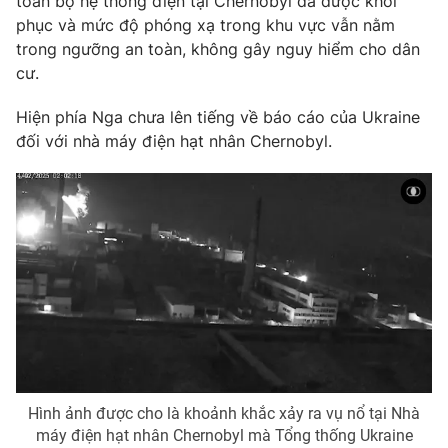
toàn bộ hệ thống điện tại Chernobyl đã được khôi
phục và mức độ phóng xạ trong khu vực vẫn nằm
trong ngưỡng an toàn, không gây nguy hiểm cho dân
cư.
THỜI BÁO VTV
Hiện phía Nga chưa lên tiếng về báo cáo của Ukraine
đối với nhà máy điện hạt nhân Chernobyl.
Theo dõi báo trên
Cơ quan chủ quản:
Đài Truyền hình Việt Nam
Cơ quan báo chí:
Thời báo VTV
Giấy phép hoạt động báo in và báo điện tử số 483/GP-BTTTT
cấp ngày 29/12/2023
Tổng Biên tập:
Vũ Thanh Thủy
Phó Tổng Biên tập:
Nguyễn Thị Mỹ Hạnh, Phạm Quốc Thắng,
Nguyễn Trọng Ninh
Hình ảnh được cho là khoảnh khắc xảy ra vụ nổ tại Nhà
Tổng đài VTV:
024.38 355 931 - 024.38 355 932
máy điện hạt nhân Chernobyl mà Tổng thống Ukraine