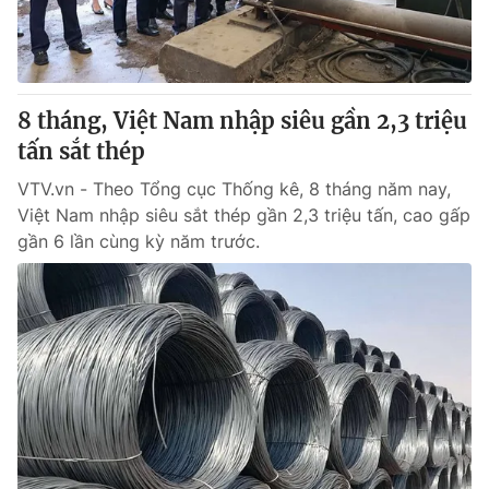
Thị trường 24h
Tấm lòng Việt
VTV4
Vươn mình bằng AI
8 tháng, Việt Nam nhập siêu gần 2,3 triệu
VTV9
VTV8
tấn sắt thép
VTV.vn - Theo Tổng cục Thống kê, 8 tháng năm nay,
Liên hệ tòa soạn
English
Việt Nam nhập siêu sắt thép gần 2,3 triệu tấn, cao gấp
gần 6 lần cùng kỳ năm trước.
THỜI BÁO VTV
Theo dõi báo trên
Cơ quan chủ quản:
Đài Truyền hình Việt Nam
Cơ quan báo chí:
Thời báo VTV