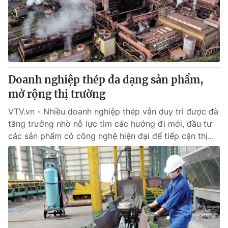
Tin tức
Kinh tế
Thế giới đó đây
Tài chính
Dữ liệu và đời sống
Câu chuyện quốc tế
Thị trường
Doanh nghiệp thép đa dạng sản phẩm,
Truyền hình
Góc doanh nghiệp
mở rộng thị trường
Phim VTV
Giải trí
VTV.vn - Nhiều doanh nghiệp thép vẫn duy trì được đà
Hậu trường
tăng trưởng nhờ nỗ lực tìm các hướng đi mới, đầu tư
Điện ảnh
các sản phẩm có công nghệ hiện đại để tiếp cận thị...
Đời sống
Nhân vật
Âm nhạc
Du lịch
Khán giả
Giáo dục
Sao
Làm đẹp
Giải sao mai
Tuyển sinh
Công nghệ
Chất lượng cuộc sống
Học trực tuyến
Hitech Công nghệ tương lai