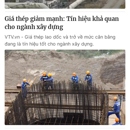
® Cấm sao chép dưới mọi hình thức nếu không có sự chấp
Giá thép giảm mạnh: Tín hiệu khả quan
thuận bằng văn bản. Ghi rõ nguồn VTV.vn khi phát hành lại
cho ngành xây dựng
thông tin từ website này.
VTV.vn - Giá thép lao dốc và trở về mức cân bằng
đang là tín hiệu tốt cho ngành xây dựng.