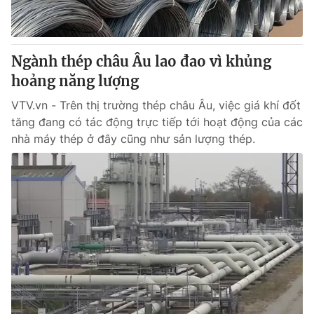
Giấy phép hoạt động báo in và báo điện tử số 483/GP-BTTTT
cấp ngày 29/12/2023
Tổng Biên tập:
Vũ Thanh Thủy
Ngành thép châu Âu lao đao vì khủng
Phó Tổng Biên tập:
Nguyễn Thị Mỹ Hạnh, Phạm Quốc Thắng,
hoảng năng lượng
Nguyễn Trọng Ninh
Tổng đài VTV:
024.38 355 931 - 024.38 355 932
VTV.vn - Trên thị trường thép châu Âu, việc giá khí đốt
Ðiện thoại Thời báo VTV:
024.66 897 897
tăng đang có tác động trực tiếp tới hoạt động của các
Email:
toasoan@vtv.vn
nhà máy thép ở đây cũng như sản lượng thép.
Liên hệ quảng cáo:
024-7300.7108