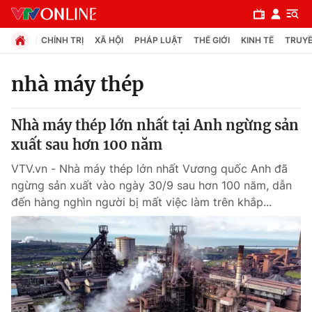
CHÍNH TRỊ
XÃ HỘI
PHÁP LUẬT
THẾ GIỚI
KINH TẾ
TRUYỀ
nhà máy thép
Chuyên mục
Nhà máy thép lớn nhất tại Anh ngừng sản
Chính trị
xuất sau hơn 100 năm
VTV.vn - Nhà máy thép lớn nhất Vương quốc Anh đã
Xã hội
ngừng sản xuất vào ngày 30/9 sau hơn 100 năm, dẫn
đến hàng nghìn người bị mất việc làm trên khắp...
Pháp luật
Y tế
Thế giới