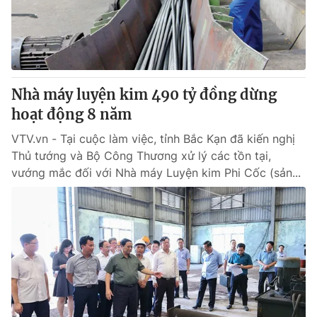
Giao lưu trực tuyến
Sản phẩm
Lịch phát sóng
Thị trường
Tư vấn
Nhà máy luyện kim 490 tỷ đồng dừng
Chuyên mục khác
hoạt động 8 năm
Emagazine
Podcast
VTV.vn - Tại cuộc làm việc, tỉnh Bắc Kạn đã kiến nghị
Thủ tướng và Bộ Công Thương xử lý các tồn tại,
Photo
Infographic
vướng mắc đối với Nhà máy Luyện kim Phi Cốc (sản...
Video
Shorts video
VTV Money
VTV Thể thao
VTV Sức khoẻ
Bất động sản