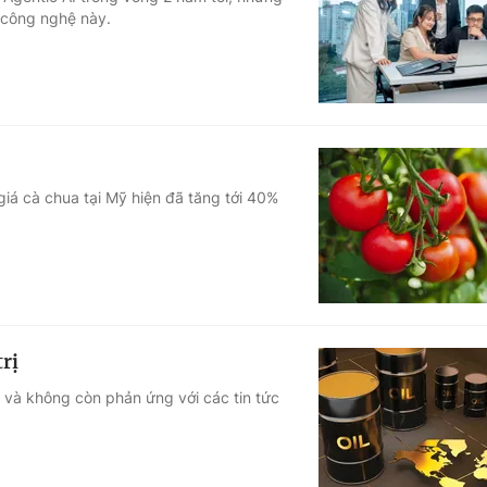
 công nghệ này.
Góc ảnh
Giáo dục
Công nghệ
Tuyển sinh
Hitech Công ng
Học trực tuyến
Sản phẩm
giá cà chua tại Mỹ hiện đã tăng tới 40%
g
Thị trường
Tư vấn
rị
rị và không còn phản ứng với các tin tức