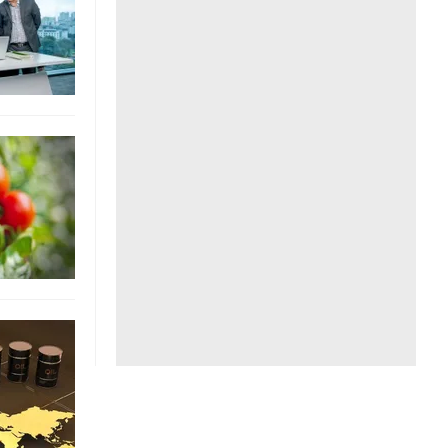
Liên hệ toà soạn
hệ tương lai