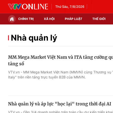
Thứ Sáu, 7/8/2026
CHÍNH TRỊ
XÃ HỘI
PHÁP LUẬT
THẾ GIỚI
Chính trị
Xã hội
Nhà quản lý
Thế giới
Kinh tế
MM Mega Market Việt Nam và ITA tăng cường qu
Tin tức
Tài chính
tảng số
Thế giới đó đây
Thị trường
VTV.vn - MM Mega Market Việt Nam (MMVN) cùng Thương vụ Ý 
Italy" trên nền tảng trực tuyến B2B của MMVN.
Câu chuyện quốc tế
Góc doanh nghiệp
Dữ liệu và đời sống
Nhà quản lý và áp lực "học lại" trong thời đại AI
VTV.vn - Gần 3/4 doanh nghiệp trên toàn cầu dự kiến triển khai