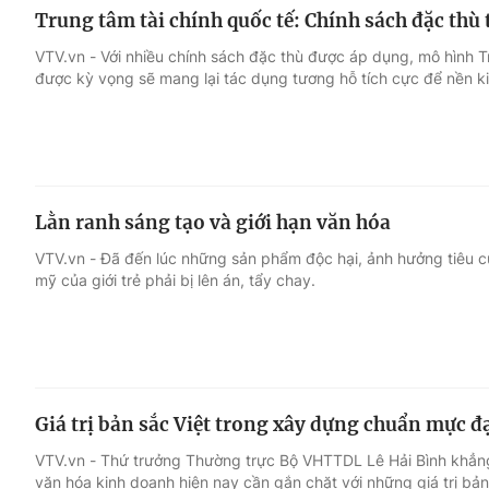
Trung tâm tài chính quốc tế: Chính sách đặc thù
VTV.vn - Với nhiều chính sách đặc thù được áp dụng, mô hình T
được kỳ vọng sẽ mang lại tác dụng tương hỗ tích cực để nền ki
Lằn ranh sáng tạo và giới hạn văn hóa
VTV.vn - Đã đến lúc những sản phẩm độc hại, ảnh hưởng tiêu c
mỹ của giới trẻ phải bị lên án, tẩy chay.
Giá trị bản sắc Việt trong xây dựng chuẩn mực 
VTV.vn - Thứ trưởng Thường trực Bộ VHTTDL Lê Hải Bình khẳn
văn hóa kinh doanh hiện nay cần gắn chặt với những giá trị bả