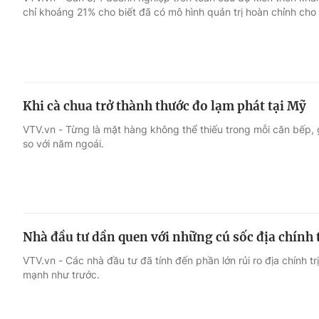
chỉ khoảng 21% cho biết đã có mô hình quản trị hoàn chỉnh cho
Giải trí
Đời sống
Điện ảnh
Du lịch
Khi cà chua trở thành thước đo lạm phát tại Mỹ
Âm nhạc
Làm đẹp
VTV.vn - Từng là mặt hàng không thể thiếu trong mỗi căn bếp, 
so với năm ngoái.
Sao
Chất lượng cuộc sốn
Nhà đầu tư dần quen với những cú sốc địa chính t
VTV.vn - Các nhà đầu tư đã tính đến phần lớn rủi ro địa chính t
mạnh như trước.