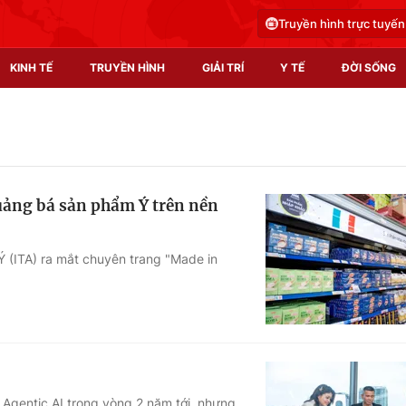
Truyền hình trực tuyến
KINH TẾ
TRUYỀN HÌNH
GIẢI TRÍ
Y TẾ
ĐỜI SỐNG
Pháp luật
Y tế
Truyền hình
Multimedia
ảng bá sản phẩm Ý trên nền
Phim VTV
Video
Hậu trường
Shorts video
(ITA) ra mắt chuyên trang "Made in
Nhân vật
Podcast
Khán giả
EMagazine
Giải sao mai
Photo
Infographic
 Agentic AI trong vòng 2 năm tới, nhưng