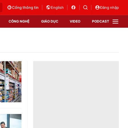
Cổng thông tin
English
Đăng nhập
CÔNG NGHỆ
GIÁO DỤC
VIDEO
PODCAST
VTV Money
VTV Thể thao
VTV Sức khoẻ
Bất động sản
Thị trường 24h
Tấm lòng Việt
Vươn mình bằng AI
VTV4
VTV8
VTV9
Lịch phát sóng
Giao lưu trực tuyến
Sự kiện