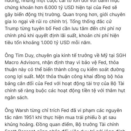
hưởng, nhưng một cuộc cải tổ lớn đối với danh mục
chứng khoán hơn 6.000 tỷ USD hiện tại của Fed sẽ
gây biến động thị trường. Quan trọng hơn, giới chuyên
gia lo ngại về rủi ro chính trị. Tổng thống đắc cử
Trump từng tuyên bố Fed cần lưu tâm đến chi phí nợ
THỜI BÁO VTV
chính phủ khi quyết định lãi suất, khoản chi phí hiện
tiêu tốn khoảng 1.000 tỷ USD mỗi năm.
Ông Tim Duy, chuyên gia kinh tế trưởng về Mỹ tại SGH
Theo dõi báo trên
Macro Advisors, nhận định thay vì bảo vệ Fed, thỏa
thuận này có thể biến thành công cụ kiểm soát đường
Cơ quan chủ quản:
Đài Truyền hình Việt Nam
cong lợi suất. Một thỏa thuận công khai đồng bộ hóa
Cơ quan báo chí:
Thời báo VTV
bảng cân đối của Fed với hoạt động tài trợ của Bộ Tài
Giấy phép hoạt động báo in và báo điện tử số 483/GP-BTTTT
chính sẽ ràng buộc các hoạt động tiền tệ với thâm hụt
cấp ngày 29/12/2023
ngân sách.
Tổng Biên tập:
Vũ Thanh Thủy
Ông Warsh từng chỉ trích Fed đã vi phạm các nguyên
Phó Tổng Biên tập:
Nguyễn Thị Mỹ Hạnh, Phạm Quốc Thắng,
tắc năm 1951 khi thực hiện mua trái phiếu ồ ạt sau
Nguyễn Trọng Ninh
khủng hoảng. Đồng quan điểm, Bộ trưởng Tài chính
Tổng đài VTV:
024.38 355 931 - 024.38 355 932