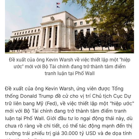
Phim VTV
Giải trí
Hậu trường
Điện ảnh
Đời sống
Nhân vật
Âm nhạc
Du lịch
Khán giả
Giáo dục
Sao
Làm đẹp
Giải sao mai
Tuyển sinh
Đề xuất của ông Kevin Warsh về việc thiết lập một "hiệp
Công nghệ
Chất lượng cuộc sống
ước" mới với Bộ Tài chính đang trở thành tâm điểm
Học trực tuyến
tranh luận tại Phố Wall
Hitech Công nghệ tương lai
Giao lưu trực tuyến
Sản phẩm
Đề xuất của ông Kevin Warsh, ứng viên được Tổng
thống Donald Trump đề cử cho vị trí Chủ tịch Cục Dự
Lịch phát sóng
Thị trường
trữ liên bang Mỹ (Fed), về việc thiết lập một "hiệp ước"
mới với Bộ Tài chính đang trở thành tâm điểm tranh
Tư vấn
luận tại Phố Wall. Giới đầu tư lo ngại động thái này, dù
Chuyên mục khác
chưa rõ ràng về chi tiết, có thể tác động mạnh đến thị
Emagazine
Podcast
trường trái phiếu trị giá 30.000 tỷ USD và đe dọa tính