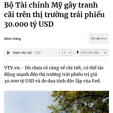
Chính trị
Bộ Tài chính Mỹ gây tranh
Truyền hình
cãi trên thị trường trái phiếu
Văn hóa - Giải trí
Xã hội
Y tế
30.000 tỷ USD
Đời sống
Pháp luật
Công nghệ
Giáo dục
Minh Hằng
Y tế
Nghe đọc bài
3:10
Thế giới
VTV.vn - Dù chưa rõ ràng về chi tiết, có thể tác
Tin tức
động mạnh đến thị trường trái phiếu trị giá
Kinh tế
Thế giới đó đây
30.000 tỷ USD và đe dọa tính độc lập của Fed.
Tài chính
Dữ liệu và đời sống
Câu chuyện quốc tế
Thị trường
Truyền hình
Góc doanh nghiệp