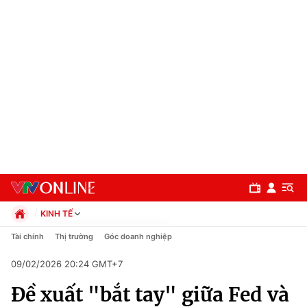
KINH TẾ
Chính trị
Tài chính
Thị trường
Góc doanh nghiệp
Xã hội
09/02/2026 20:24 GMT+7
Pháp luật
Chuyên mục
Kinh tế
Đề xuất "bắt tay" giữa Fed và
Thể thao