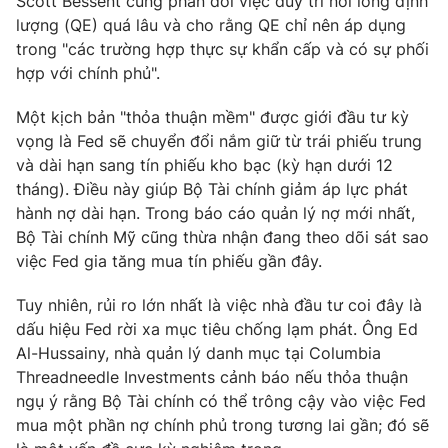
Scott Bessent cũng phản đối việc duy trì nới lỏng định
Ðiện thoại Thời báo VTV:
024.66 897 897
lượng (QE) quá lâu và cho rằng QE chỉ nên áp dụng
Email:
toasoan@vtv.vn
trong "các trường hợp thực sự khẩn cấp và có sự phối
Liên hệ quảng cáo:
024-7300.7108
hợp với chính phủ".
Một kịch bản "thỏa thuận mềm" được giới đầu tư kỳ
vọng là Fed sẽ chuyển đổi nắm giữ từ trái phiếu trung
và dài hạn sang tín phiếu kho bạc (kỳ hạn dưới 12
tháng). Điều này giúp Bộ Tài chính giảm áp lực phát
hành nợ dài hạn. Trong báo cáo quản lý nợ mới nhất,
Bộ Tài chính Mỹ cũng thừa nhận đang theo dõi sát sao
việc Fed gia tăng mua tín phiếu gần đây.
Tuy nhiên, rủi ro lớn nhất là việc nhà đầu tư coi đây là
dấu hiệu Fed rời xa mục tiêu chống lạm phát. Ông Ed
® Cấm sao chép dưới mọi hình thức nếu không có sự chấp
Al-Hussainy, nhà quản lý danh mục tại Columbia
thuận bằng văn bản. Ghi rõ nguồn VTV.vn khi phát hành lại
Threadneedle Investments cảnh báo nếu thỏa thuận
thông tin từ website này.
ngụ ý rằng Bộ Tài chính có thể trông cậy vào việc Fed
mua một phần nợ chính phủ trong tương lai gần; đó sẽ