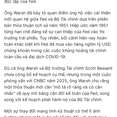
độc lập của Fed.
Photo
Infographic
Ông Warsh đã bày tỏ quan điểm ủng hộ việc cải thiện
mối quan hệ giữa Fed và Bộ Tài chính dựa trên phiên
Video
Shorts video
bản thỏa thuận lịch sử năm 1951. Hiệp ước năm 1951
từng hạn chế đáng kể sự can thiệp của Fed vào thị
trường trái phiếu. Tuy nhiên, bối cảnh hiện nay hoàn
VTV Money
VTV Thể thao
toàn khác biệt khi Fed đã mua vào hàng nghìn tỷ USD
chứng khoán trong các cuộc khủng hoảng tài chính
VTV Sức khoẻ
Bất động sản
toàn cầu và đại dịch COVID-19.
Dù cả ông Warsh và Bộ trưởng Tài chính Scott Bessent
Thị trường 24h
Tấm lòng Việt
chưa công bố kế hoạch cụ thể, nhưng trong một cuộc
phỏng vấn với CNBC năm 2025, ông Warsh cho rằng
VTV4
Vươn mình bằng AI
một thỏa thuận mới cần "mô tả rõ ràng và có cân
nhắc" về quy mô bảng cân đối kế toán của Fed, song
VTV9
VTV8
song với kế hoạch phát hành nợ của Bộ Tài chính.
Một sự thay đổi mang tính kỹ thuật có thể ít ảnh
Liên hệ tòa soạn
English