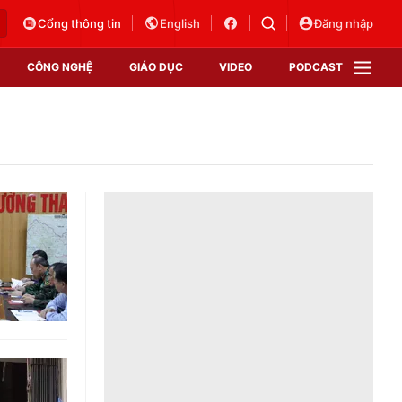
Cổng thông tin
English
Đăng nhập
CÔNG NGHỆ
GIÁO DỤC
VIDEO
PODCAST
VTV Money
VTV Thể thao
VTV Sức khoẻ
Bất động sản
Thị trường 24h
Tấm lòng Việt
Vươn mình bằng AI
VTV4
VTV8
VTV9
Lịch phát sóng
Giao lưu trực tuyến
Sự kiện