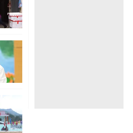
Liên hệ toà soạn
hệ tương lai