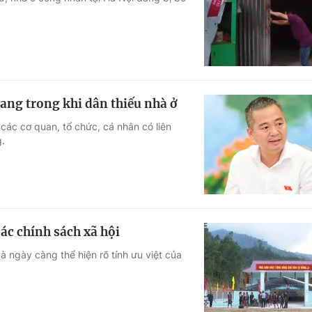
Góc ảnh
Giáo dục
Công nghệ
Tuyển sinh
Hitech Công ng
ang trong khi dân thiếu nhà ở
Học trực tuyến
Sản phẩm
các cơ quan, tổ chức, cá nhân có liên
g.
g
Thị trường
Tư vấn
các chính sách xã hội
 ngày càng thể hiện rõ tính ưu việt của