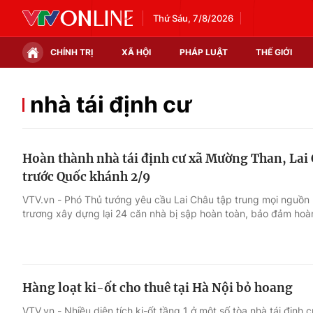
Thứ Sáu, 7/8/2026
CHÍNH TRỊ
XÃ HỘI
PHÁP LUẬT
THẾ GIỚI
Chính trị
Xã hội
nhà tái định cư
Thế giới
Kinh tế
Hoàn thành nhà tái định cư xã Mường Than, Lai 
Tin tức
Tài chính
trước Quốc khánh 2/9
Thế giới đó đây
Thị trường
VTV.vn - Phó Thủ tướng yêu cầu Lai Châu tập trung mọi nguồn
trương xây dựng lại 24 căn nhà bị sập hoàn toàn, bảo đảm hoà
Câu chuyện quốc tế
Góc doanh nghiệp
Dữ liệu và đời sống
Hàng loạt ki-ốt cho thuê tại Hà Nội bỏ hoang
VTV.vn - Nhiều diện tích ki-ốt tầng 1 ở một số tòa nhà tái định