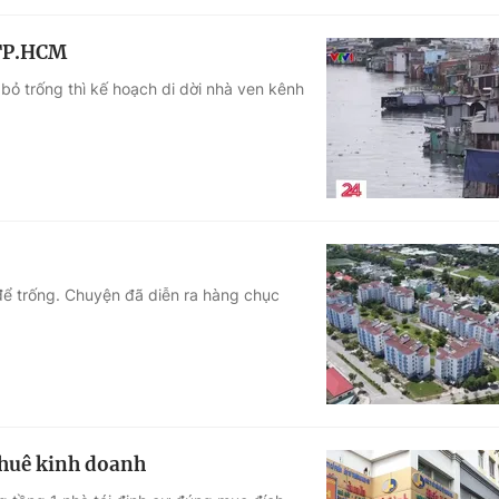
i TP.HCM
ỏ trống thì kế hoạch di dời nhà ven kênh
để trống. Chuyện đã diễn ra hàng chục
 thuê kinh doanh