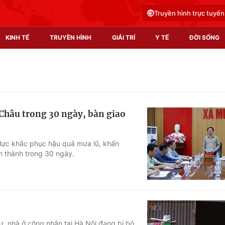
Truyền hình trực tuyến
KINH TẾ
TRUYỀN HÌNH
GIẢI TRÍ
Y TẾ
ĐỜI SỐNG
Pháp luật
Y tế
Truyền hình
Multimedia
Châu trong 30 ngày, bàn giao
Phim VTV
Video
Hậu trường
Shorts video
 lực khắc phục hậu quả mưa lũ, khẩn
n thành trong 30 ngày.
Nhân vật
Podcast
Khán giả
EMagazine
Giải sao mai
Photo
Infographic
 cư, nhà ở công nhân tại Hà Nội đang bị bỏ