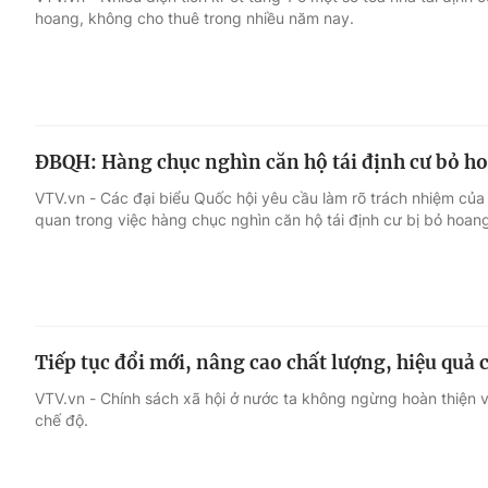
hoang, không cho thuê trong nhiều năm nay.
Giải trí
Đời sống
Điện ảnh
Du lịch
ĐBQH: Hàng chục nghìn căn hộ tái định cư bỏ ho
Âm nhạc
Làm đẹp
VTV.vn - Các đại biểu Quốc hội yêu cầu làm rõ trách nhiệm của 
quan trong việc hàng chục nghìn căn hộ tái định cư bị bỏ hoan
Sao
Chất lượng cuộc sốn
Tiếp tục đổi mới, nâng cao chất lượng, hiệu quả 
VTV.vn - Chính sách xã hội ở nước ta không ngừng hoàn thiện và
chế độ.