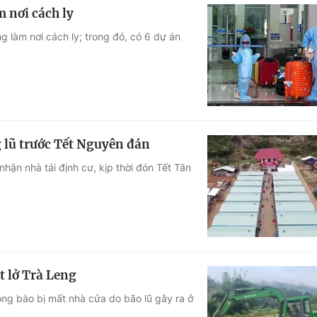
m nơi cách ly
g làm nơi cách ly; trong đó, có 6 dự án
 lũ trước Tết Nguyên đán
ận nhà tái định cư, kịp thời đón Tết Tân
t lở Trà Leng
ng bào bị mất nhà cửa do bão lũ gây ra ở