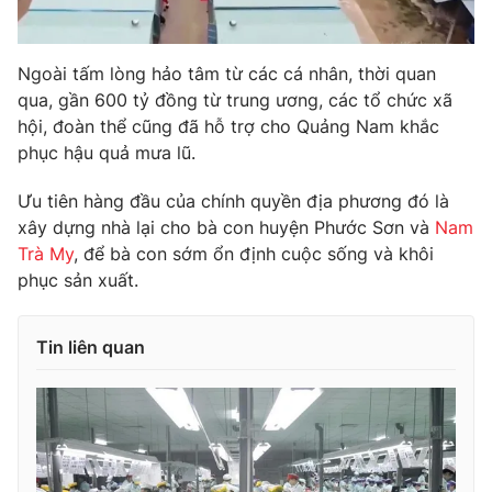
Ngoài tấm lòng hảo tâm từ các cá nhân, thời quan
qua, gần 600 tỷ đồng từ trung ương, các tổ chức xã
THỜI BÁO VTV
hội, đoàn thể cũng đã hỗ trợ cho Quảng Nam khắc
phục hậu quả mưa lũ.
Ưu tiên hàng đầu của chính quyền địa phương đó là
Theo dõi báo trên
xây dựng nhà lại cho bà con huyện Phước Sơn và
Nam
Trà My
, để bà con sớm ổn định cuộc sống và khôi
Cơ quan chủ quản:
Đài Truyền hình Việt Nam
phục sản xuất.
Cơ quan báo chí:
Thời báo VTV
Giấy phép hoạt động báo in và báo điện tử số 483/GP-BTTTT
Tin liên quan
cấp ngày 29/12/2023
Tổng Biên tập:
Vũ Thanh Thủy
Phó Tổng Biên tập:
Nguyễn Thị Mỹ Hạnh, Phạm Quốc Thắng,
Nguyễn Trọng Ninh
Tổng đài VTV:
024.38 355 931 - 024.38 355 932