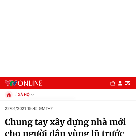
XÃ HỘI
Chính trị
22/01/2021 19:45 GMT+7
Xã hội
Chung tay xây dựng nhà mới
Pháp luật
Chuyên mục
Kinh tế
cho người dân vùng lũ trước
Thể thao