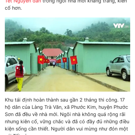
Tết Nguyên đán
trong ngôi nhà mới khang trang, kiên
Phim VTV
Giải trí
cố hơn.
Hậu trường
Điện ảnh
Đời sống
Nhân vật
Âm nhạc
Du lịch
Khán giả
Giáo dục
Sao
Làm đẹp
Giải sao mai
Tuyển sinh
Công nghệ
Chất lượng cuộc sống
Học trực tuyến
Hitech Công nghệ tương lai
Giao lưu trực tuyến
Sản phẩm
Lịch phát sóng
Thị trường
Khu tái định hoàn thành sau gần 2 tháng thi công. 17
hộ dân của Làng Trà Văn, xã Phước Kim, huyện Phước
Tư vấn
Sơn đã đều về nhà mới. Ngôi nhà không quá rộng rãi
Chuyên mục khác
nhưng kiên cố, vững chắc và đã có đầy đủ những điều
Emagazine
Podcast
kiện sống cần thiết. Người dân vui mừng như đón một