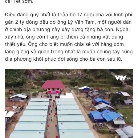
cái Tết sớm.
Photo
Infographic
Điều đáng quý nhất là toàn bộ 17 ngôi nhà với kinh phí
gần 2 tỷ đồng đều do ông Lý Văn Tám, một người dân
Video
Shorts video
ở chính địa phương này xây dựng tặng bà con. Ngoài
xây nhà, ông còn trang bị thêm cả những vật dụng
thiết yếu. Ông cho biết muốn chia sẻ với hàng xóm
VTV Money
VTV Thể thao
láng giềng và quan trọng nhất là muốn chung tay cùng
địa phương khôi phục đời sống cho bà con sau lũ.
VTV Sức khoẻ
Bất động sản
Thị trường 24h
Tấm lòng Việt
VTV4
Vươn mình bằng AI
VTV9
VTV8
Liên hệ tòa soạn
English