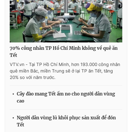
Ðiện thoại Thời báo VTV:
024.66 897 897
Email:
toasoan@vtv.vn
Liên hệ quảng cáo:
024-7300.7108
70% công nhân TP Hồ Chí Minh không về quê ăn
Tết
VTV.vn - Tại TP Hồ Chí Minh, hơn 193.000 công nhân
quê miền Bắc, miền Trung sẽ ở lại TP ăn Tết, tăng
20% so với năm trước.
Cây đào mang Tết ấm no cho người dân vùng
cao
® Cấm sao chép dưới mọi hình thức nếu không có sự chấp
thuận bằng văn bản. Ghi rõ nguồn VTV.vn khi phát hành lại
thông tin từ website này.
Người dân vùng lũ khôi phục sản xuất để đón
Tết