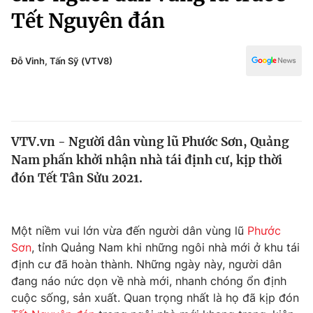
Chính trị
Tết Nguyên đán
Truyền hình
Văn hóa - Giải trí
Xã hội
Y tế
Đỗ Vinh, Tấn Sỹ (VTV8)
Đời sống
Pháp luật
Công nghệ
Giáo dục
Y tế
VTV.vn - Người dân vùng lũ Phước Sơn, Quảng
Nam phấn khởi nhận nhà tái định cư, kịp thời
Thế giới
đón Tết Tân Sửu 2021.
Tin tức
Kinh tế
Thế giới đó đây
Một niềm vui lớn vừa đến người dân vùng lũ
Phước
Tài chính
Dữ liệu và đời sống
Sơn
, tỉnh Quảng Nam khi những ngôi nhà mới ở khu tái
Câu chuyện quốc tế
Thị trường
định cư đã hoàn thành. Những ngày này, người dân
đang náo nức dọn về nhà mới, nhanh chóng ổn định
Truyền hình
Góc doanh nghiệp
cuộc sống, sản xuất. Quan trọng nhất là họ đã kịp đón