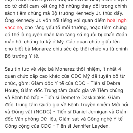
do từ chối cam kết ủng hộ những thay đổi trong chính
sách tiêm chủng mà Bộ trưởng Kennedy Jr. thúc đẩy.
Ông Kennedy Jr. vốn nổi tiếng với quan điểm
hoài nghi
vaccine
, cho rằng yếu tố môi trường, hoặc tiêm chủng
có thể là nguyên nhân làm tăng số người bị chẩn đoán
mắc hội chứng tự kỷ ở Mỹ. Các quan chức giấu tên
cho biết bà Monarez chịu sức ép thôi chức vụ từ chính
Bộ trưởng Y tế.
Sau tin tức về việc bà Monarez thôi nhiệm, ít nhất 4
quan chức cấp cao khác của CDC Mỹ đã tuyên bố từ
chức, gồm: Giám đốc Y tế của CDC - Tiến sĩ Debra
Houry, Giám đốc Trung tâm Quốc gia về Tiêm chủng
và Bệnh hô hấp - Tiến sĩ Demetre Daskalakis, Giám
đốc Trung tâm Quốc gia về Bệnh Truyền nhiễm Mới nổi
và Động vật (NCDC) - Tiến sĩ Daniel Jernigan và Giám
đốc Văn phòng Dữ liệu, Giám sát và Công nghệ Y tế
Công cộng của CDC - Tiến sĩ Jennifer Layden.