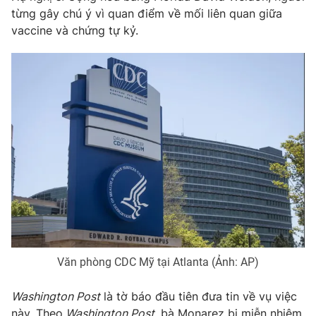
Email:
toasoan@vtv.vn
từng gây chú ý vì quan điểm về mối liên quan giữa
Liên hệ quảng cáo:
024-7300.7108
vaccine và chứng tự kỷ.
® Cấm sao chép dưới mọi hình thức nếu không có sự chấp
thuận bằng văn bản. Ghi rõ nguồn VTV.vn khi phát hành lại
thông tin từ website này.
Văn phòng CDC Mỹ tại Atlanta (Ảnh: AP)
Washington Post
là tờ báo đầu tiên đưa tin về vụ việc
này. Theo
Washington Post
, bà Monarez bị miễn nhiệm