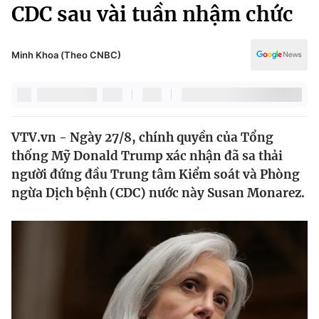
Chính trị
CDC sau vài tuần nhậm chức
Truyền hình
Văn hóa - Giải trí
Xã hội
Y tế
Minh Khoa (Theo CNBC)
Đời sống
Pháp luật
Công nghệ
Giáo dục
Y tế
VTV.vn - Ngày 27/8, chính quyền của Tổng
thống Mỹ Donald Trump xác nhận đã sa thải
Thế giới
người đứng đầu Trung tâm Kiểm soát và Phòng
ngừa Dịch bệnh (CDC) nước này Susan Monarez.
Tin tức
Kinh tế
Thế giới đó đây
Tài chính
Dữ liệu và đời sống
Câu chuyện quốc tế
Thị trường
Truyền hình
Góc doanh nghiệp