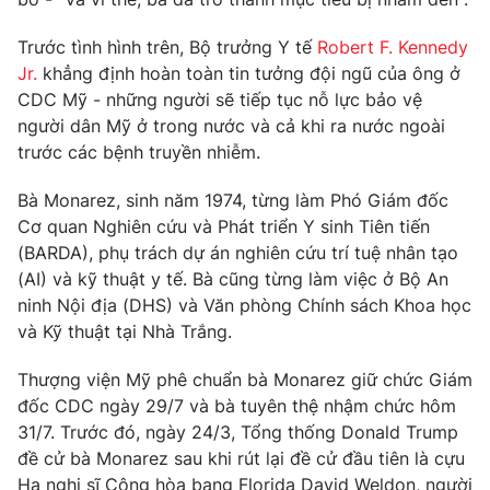
Trước tình hình trên, Bộ trưởng Y tế
Robert F. Kennedy
Jr.
khẳng định hoàn toàn tin tưởng đội ngũ của ông ở
CDC Mỹ - những người sẽ tiếp tục nỗ lực bảo vệ
THỜI BÁO VTV
người dân Mỹ ở trong nước và cả khi ra nước ngoài
trước các bệnh truyền nhiễm.
Theo dõi báo trên
Bà Monarez, sinh năm 1974, từng làm Phó Giám đốc
Cơ quan Nghiên cứu và Phát triển Y sinh Tiên tiến
Cơ quan chủ quản:
Đài Truyền hình Việt Nam
(BARDA), phụ trách dự án nghiên cứu trí tuệ nhân tạo
Cơ quan báo chí:
Thời báo VTV
(AI) và kỹ thuật y tế. Bà cũng từng làm việc ở Bộ An
Giấy phép hoạt động báo in và báo điện tử số 483/GP-BTTTT
ninh Nội địa (DHS) và Văn phòng Chính sách Khoa học
cấp ngày 29/12/2023
và Kỹ thuật tại Nhà Trắng.
Tổng Biên tập:
Vũ Thanh Thủy
Thượng viện Mỹ phê chuẩn bà Monarez giữ chức Giám
Phó Tổng Biên tập:
Nguyễn Thị Mỹ Hạnh, Phạm Quốc Thắng,
Nguyễn Trọng Ninh
đốc CDC ngày 29/7 và bà tuyên thệ nhậm chức hôm
31/7. Trước đó, ngày 24/3, Tổng thống Donald Trump
Tổng đài VTV:
024.38 355 931 - 024.38 355 932
đề cử bà Monarez sau khi rút lại đề cử đầu tiên là cựu
Ðiện thoại Thời báo VTV:
024.66 897 897
Hạ nghị sĩ Cộng hòa bang Florida David Weldon, người