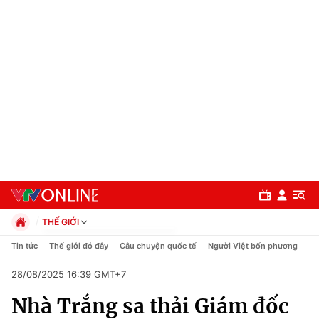
THẾ GIỚI
Chính trị
Tin tức
Thế giới đó đây
Câu chuyện quốc tế
Người Việt bốn phương
Xã hội
28/08/2025 16:39 GMT+7
Pháp luật
Chuyên mục
Kinh tế
Nhà Trắng sa thải Giám đốc
Thể thao