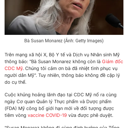
Phim VTV
Giải trí
Hậu trường
Điện ảnh
Đời sống
Nhân vật
Âm nhạc
Du lịch
Khán giả
Giáo dục
Bà Susan Monarez (Ảnh: Getty Images)
Sao
Làm đẹp
Giải sao mai
Tuyển sinh
Trên mạng xã hội X, Bộ Y tế và Dịch vụ Nhân sinh Mỹ
Công nghệ
Chất lượng cuộc sống
thông báo: "Bà Susan Monarez không còn là
Giám đốc
Học trực tuyến
Hitech Công nghệ tương lai
CDC Mỹ
. Chúng tôi cảm ơn bà đã nhiệt tình phục vụ
Giao lưu trực tuyến
người dân Mỹ". Tuy nhiên, thông báo không đề cập lý
Sản phẩm
do cụ thể.
Lịch phát sóng
Thị trường
Cuộc khủng hoảng lãnh đạo tại CDC Mỹ nổ ra cùng
ngày Cơ quan Quản lý Thực phẩm và Dược phẩm
Tư vấn
(FDA) Mỹ công bố giới hạn mới về đối tượng được
Chuyên mục khác
tiêm vòng
vaccine COVID-19
vừa được phê duyệt.
Emagazine
Podcast
"Susan Monarez không đi cùng định hướng của Tổng