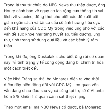
Trong lá thư từ chức do NBC News thu thập được, ông
Houry cảnh báo về nguy cơ lan rộng của thông tin sai
lệch về vaccine, đồng thời cho biết các đề xuất cắt
giảm ngân sách và tái cơ cấu sẽ ảnh hưởng tiêu cực
đến khả năng của CDC Mỹ trong việc ứng phó với các
vấn đề sức khỏe như tăng huyết áp, tiểu đường, ung
thư, tình trạng sử dụng quá liều và các bệnh lý tâm
thần.
Trong khi đó, ông Daskalakis cho biết ông rời cơ quan
này "vì tình trạng y tế công cộng đang bị chính trị hóa
một cách triệt để".
Việc Nhà Trắng sa thải bà Monarez diễn ra vào thời
điểm đầy biến động đối với CDC Mỹ - cơ quan vốn
vẫn đang chao đảo sau vụ xả súng tại trụ sở ở Atlanta
hôm 8/8 khiến 1 sĩ quan cảnh sát thiệt mạng.
Theo một email mà NBC News có được, bà Monarez