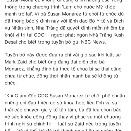
thống trong chương trình 'Làm cho nước Mỹ khỏe
Photo
Infographic
mạnh trở lại'. Vì bà Susan Monarez từ chối từ chức dù
đã thông báo ý định này với lãnh đạo Bộ Y tế và Dịch
Video
Shorts video
vụ Nhân sinh, Nhà Trắng đã quyết định miễn nhiệm bà
khỏi vị trí tại CDC" - người phát ngôn Nhà Trắng Kush
Desai cho biết trong tuyên bố gửi NBC News.
VTV Money
VTV Thể thao
Tuyên bố này được đưa ra chỉ vài giờ sau khi luật sư
VTV Sức khoẻ
Bất động sản
Mark Zaid cho biết ông đang đại diện cho bà
Monarez, khẳng định bà thực tế chưa bị sa thải cũng
chưa từ chức, đồng thời nhấn mạnh bà sẽ không từ
Thị trường 24h
Tấm lòng Việt
chức.
VTV4
Vươn mình bằng AI
"Khi Giám đốc CDC Susan Monarez từ chối phê chuẩn
những chỉ đạo thiếu cơ sở khoa học, liều lĩnh và sa
thải các chuyên gia y tế tận tâm, bà đã lựa chọn bảo
VTV9
VTV8
vệ sức khỏe cộng đồng thay vì phục vụ một chương
trình nghị sự chính trị" - luật sư Zaid nêu trong tuyên
Liên hệ tòa soạn
English
bố - "Và vì thế, bà đã trở thành mục tiêu bị nhắm đến".