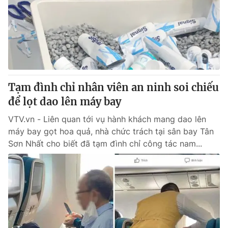
Giấy phép hoạt động báo in và báo điện tử số 483/GP-BTTTT
cấp ngày 29/12/2023
Tổng Biên tập:
Vũ Thanh Thủy
Phó Tổng Biên tập:
Nguyễn Thị Mỹ Hạnh, Phạm Quốc Thắng,
Nguyễn Trọng Ninh
Tổng đài VTV:
024.38 355 931 - 024.38 355 932
Ðiện thoại Thời báo VTV:
Tạm đình chỉ nhân viên an ninh soi chiếu
024.66 897 897
Email:
để lọt dao lên máy bay
toasoan@vtv.vn
Liên hệ quảng cáo:
024-7300.7108
VTV.vn - Liên quan tới vụ hành khách mang dao lên
máy bay gọt hoa quả, nhà chức trách tại sân bay Tân
Sơn Nhất cho biết đã tạm đình chỉ công tác nam...