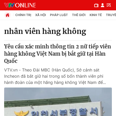
CHÍNH TRỊ
XÃ HỘI
PHÁP LUẬT
THẾ GIỚI
KINH TẾ
TRUYỀ
nhân viên hàng không
Chuyên mục
Yêu cầu xác minh thông tin 2 nữ tiếp viên
Chính trị
hàng không Việt Nam bị bắt giữ tại Hàn
Quốc
Xã hội
VTV.vn - Theo Đài MBC (Hàn Quốc), Sở cảnh sát
Incheon đã bắt giữ hai trong số bốn thành viên phi
Pháp luật
hành đoàn của một hãng hàng không Việt Nam để...
Y tế
Thế giới