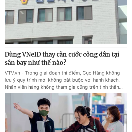
Tin tức
Kinh tế
Thế giới đó đây
Tài chính
Dữ liệu và đời sống
Câu chuyện quốc tế
Thị trường
Truyền hình
Góc doanh nghiệp
Dùng VNeID thay căn cước công dân tại
Phim VTV
sân bay như thế nào?
Giải trí
Hậu trường
VTV.vn - Trong giai đoạn thí điểm, Cục Hàng không
Điện ảnh
lưu ý quy trình mới không bắt buộc với hành khách.
Đời sống
Nhân vật
Nhân viên hàng không tham gia cũng trên tinh thần...
Âm nhạc
Du lịch
Khán giả
Giáo dục
Sao
Làm đẹp
Giải sao mai
Tuyển sinh
Công nghệ
Chất lượng cuộc sống
Học trực tuyến
Hitech Công nghệ tương lai