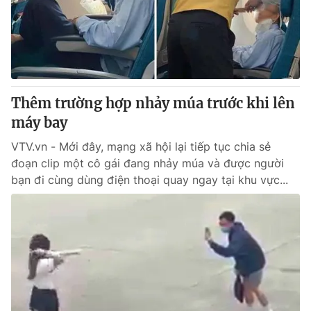
® Cấm sao chép dưới mọi hình thức nếu không có sự chấp
thuận bằng văn bản. Ghi rõ nguồn VTV.vn khi phát hành lại
thông tin từ website này.
Thêm trường hợp nhảy múa trước khi lên
máy bay
VTV.vn - Mới đây, mạng xã hội lại tiếp tục chia sẻ
đoạn clip một cô gái đang nhảy múa và được người
bạn đi cùng dùng điện thoại quay ngay tại khu vực...