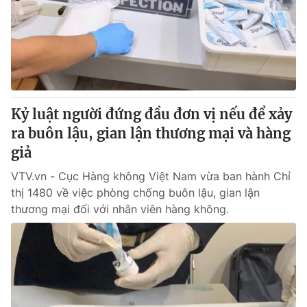
Thị trường 24h
Tấm lòng Việt
VTV4
Vươn mình bằng AI
VTV9
VTV8
Kỷ luật người đứng đầu đơn vị nếu để xảy
Liên hệ tòa soạn
English
ra buôn lậu, gian lận thương mại và hàng
giả
VTV.vn - Cục Hàng không Việt Nam vừa ban hành Chỉ
thị 1480 về việc phòng chống buôn lậu, gian lận
THỜI BÁO VTV
thương mại đối với nhân viên hàng không.
Theo dõi báo trên
Cơ quan chủ quản:
Đài Truyền hình Việt Nam
Cơ quan báo chí:
Thời báo VTV