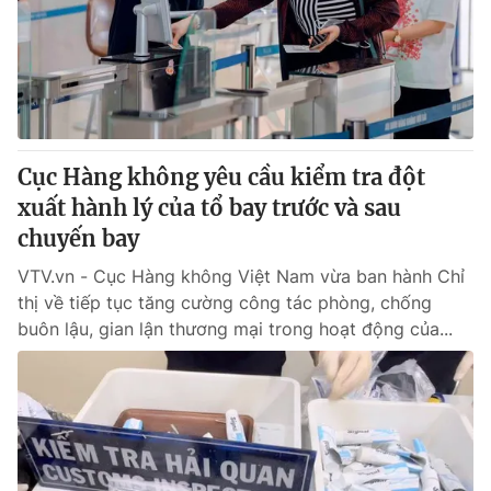
Giao lưu trực tuyến
Sản phẩm
Lịch phát sóng
Thị trường
Tư vấn
Chuyên mục khác
Cục Hàng không yêu cầu kiểm tra đột
Emagazine
Podcast
xuất hành lý của tổ bay trước và sau
chuyến bay
Photo
Infographic
VTV.vn - Cục Hàng không Việt Nam vừa ban hành Chỉ
thị về tiếp tục tăng cường công tác phòng, chống
Video
Shorts video
buôn lậu, gian lận thương mại trong hoạt động của...
VTV Money
VTV Thể thao
VTV Sức khoẻ
Bất động sản