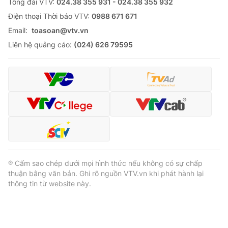
Tổng đài VTV:
024.38 355 931 - 024.38 355 932
Ðiện thoại Thời báo VTV:
0988 671 671
Email:
toasoan@vtv.vn
Liên hệ quảng cáo:
(024) 626 79595
® Cấm sao chép dưới mọi hình thức nếu không có sự chấp
thuận bằng văn bản. Ghi rõ nguồn VTV.vn khi phát hành lại
thông tin từ website này.