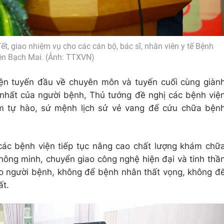
, giao nhiệm vụ cho các cán bộ, bác sĩ, nhân viên y tế Bệnh
ện Bạch Mai. (Ảnh: TTXVN)
iện tuyến đầu về chuyên môn và tuyến cuối cùng giàn
n nhất của người bệnh, Thủ tướng đề nghị các bệnh việ
ềm tự hào, sứ mệnh lịch sử vẻ vang để cứu chữa bện
 các bệnh viện tiếp tục nâng cao chất lượng khám chữ
hông minh, chuyển giao công nghệ hiện đại và tinh thầ
o người bệnh, không để bệnh nhân thất vọng, không đ
ất.