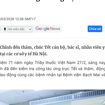
Góc ảnh
/02/2026 12:26 GMT+7
Giáo dục
Công nghệ
Chia sẻ
Tuyển sinh
Hitech Công ng
Học trực tuyến
Sản phẩm
ính đến thăm, chúc Tết cán bộ, bác sĩ, nhân viên y
g
Thị trường
ại các cơ sở y tế Hà Nội.
Tư vấn
niệm 71 năm ngày Thầy thuốc Việt Nam 27/2, sáng na
h đã đến kiểm tra công tác ứng trực Tết và thăm, độn
i lao động cùng các bệnh nhân tại Bệnh viện Bạch Mai v