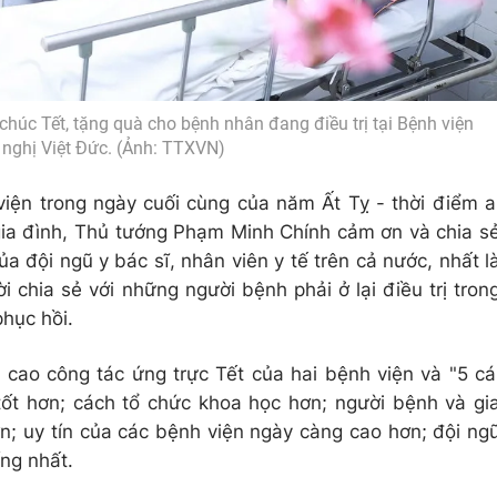
úc Tết, tặng quà cho bệnh nhân đang điều trị tại Bệnh viện
nghị Việt Đức. (Ảnh: TTXVN)
iện trong ngày cuối cùng của năm Ất Tỵ - thời điểm a
ia đình, Thủ tướng Phạm Minh Chính cảm ơn và chia s
ủa đội ngũ y bác sĩ, nhân viên y tế trên cả nước, nhất l
i chia sẻ với những người bệnh phải ở lại điều trị tron
hục hồi.
 cao công tác ứng trực Tết của hai bệnh viện và "5 cá
 tốt hơn; cách tổ chức khoa học hơn; người bệnh và gi
n; uy tín của các bệnh viện ngày càng cao hơn; đội ng
ống nhất.