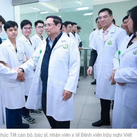
c Tết cán bộ, bác sĩ, nhân viên y tế Bệnh viện hữu nghị Việt