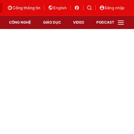
Cổng thông tin
English
Đăng nhập
CÔNG NGHỆ
GIÁO DỤC
VIDEO
PODCAST
VTV Money
VTV Thể thao
VTV Sức khoẻ
Bất động sản
Thị trường 24h
Tấm lòng Việt
Vươn mình bằng AI
VTV4
VTV8
VTV9
Lịch phát sóng
Giao lưu trực tuyến
Sự kiện