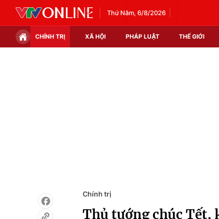
Thứ Năm, 6/8/2026
CHÍNH TRỊ
XÃ HỘI
PHÁP LUẬT
THẾ GIỚI
Chính trị
Xã hội
Thế giới
Kinh tế
Tin tức
Tài chính
Thế giới đó đây
Thị trường
Câu chuyện quốc tế
Góc doanh nghiệp
Dữ liệu và đời sống
Chính trị
Thủ tướng chúc Tết, k