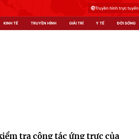
Truyền hình trực tuyến
KINH TẾ
TRUYỀN HÌNH
GIẢI TRÍ
Y TẾ
ĐỜI SỐNG
Pháp luật
Y tế
Truyền hình
Multimedia
Phim VTV
Video
Hậu trường
Shorts video
Nhân vật
Podcast
Khán giả
EMagazine
Giải sao mai
Photo
iểm tra công tác ứng trực của
Infographic