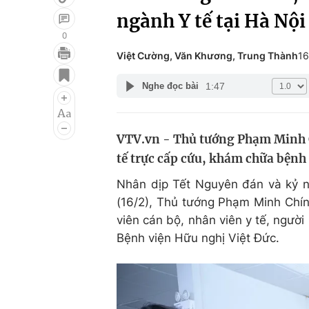
ngành Y tế tại Hà Nội
0
Việt Cường, Văn Khương, Trung Thành
16
Giải trí
Đời sống
1:47
Nghe đọc bài
Điện ảnh
Du lịch
Âm nhạc
Làm đẹp
VTV.vn - Thủ tướng Phạm Minh Ch
Sao
Chất lượng cuộc sốn
tế trực cấp cứu, khám chữa bệnh t
Nhân dịp Tết Nguyên đán và kỷ 
(16/2), Thủ tướng Phạm Minh Chín
viên cán bộ, nhân viên y tế, ngườ
Bệnh viện Hữu nghị Việt Đức.