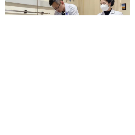
Tin mới
Video
Live
Emagazine
Trang chủ
Áp xe vành tai do sở thích xỏ khuyên
VTV.vn - Bệnh viện Đa khoa 115 Nghệ An vừa tiếp
nhận một bệnh nhân nam bị áp xe vành tai sau khi xỏ
khuyên tai.