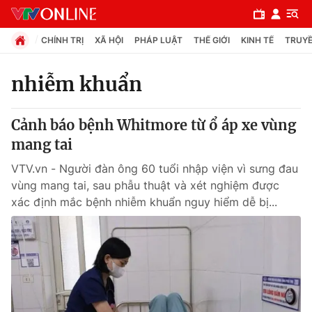
CHÍNH TRỊ
XÃ HỘI
PHÁP LUẬT
THẾ GIỚI
KINH TẾ
TRUYỀ
nhiễm khuẩn
Chuyên mục
Cảnh báo bệnh Whitmore từ ổ áp xe vùng
Chính trị
mang tai
VTV.vn - Người đàn ông 60 tuổi nhập viện vì sưng đau
Xã hội
vùng mang tai, sau phẫu thuật và xét nghiệm được
xác định mắc bệnh nhiễm khuẩn nguy hiểm dễ bị...
Pháp luật
Y tế
Thế giới