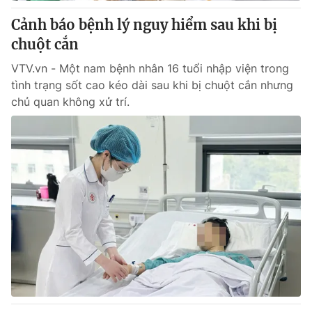
Giấy phép hoạt động báo in và báo điện tử số 483/GP-BTTTT
Cảnh báo bệnh lý nguy hiểm sau khi bị
cấp ngày 29/12/2023
chuột cắn
Tổng Biên tập:
Vũ Thanh Thủy
Phó Tổng Biên tập:
Nguyễn Thị Mỹ Hạnh, Phạm Quốc Thắng,
VTV.vn - Một nam bệnh nhân 16 tuổi nhập viện trong
Nguyễn Trọng Ninh
tình trạng sốt cao kéo dài sau khi bị chuột cắn nhưng
Tổng đài VTV:
024.38 355 931 - 024.38 355 932
chủ quan không xử trí.
Ðiện thoại Thời báo VTV:
024.66 897 897
Email:
toasoan@vtv.vn
Liên hệ quảng cáo:
024-7300.7108