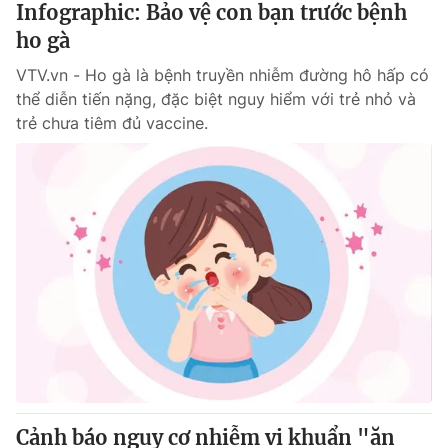
Infographic: Bảo vệ con bạn trước bệnh
ho gà
® Cấm sao chép dưới mọi hình thức nếu không có sự chấp
VTV.vn - Ho gà là bệnh truyền nhiễm đường hô hấp có
thuận bằng văn bản. Ghi rõ nguồn VTV.vn khi phát hành lại
thông tin từ website này.
thể diễn tiến nặng, đặc biệt nguy hiểm với trẻ nhỏ và
trẻ chưa tiêm đủ vaccine.
Cảnh báo nguy cơ nhiễm vi khuẩn "ăn