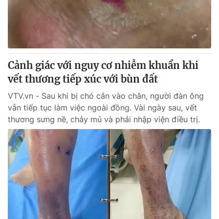
Giao lưu trực tuyến
Sản phẩm
Lịch phát sóng
Thị trường
Tư vấn
Cảnh giác với nguy cơ nhiễm khuẩn khi
Chuyên mục khác
vết thương tiếp xúc với bùn đất
Emagazine
Podcast
VTV.vn - Sau khi bị chó cắn vào chân, người đàn ông
vẫn tiếp tục làm việc ngoài đồng. Vài ngày sau, vết
Photo
Infographic
thương sưng nề, chảy mủ và phải nhập viện điều trị.
Video
Shorts video
VTV Money
VTV Thể thao
VTV Sức khoẻ
Bất động sản