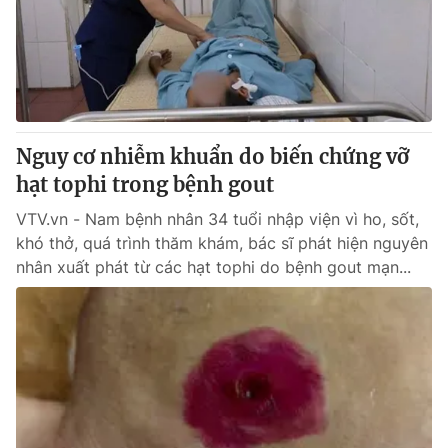
Tin tức
Kinh tế
Thế giới đó đây
Tài chính
Dữ liệu và đời sống
Câu chuyện quốc tế
Thị trường
Nguy cơ nhiễm khuẩn do biến chứng vỡ
Truyền hình
Góc doanh nghiệp
hạt tophi trong bệnh gout
Phim VTV
Giải trí
VTV.vn - Nam bệnh nhân 34 tuổi nhập viện vì ho, sốt,
Hậu trường
khó thở, quá trình thăm khám, bác sĩ phát hiện nguyên
Điện ảnh
nhân xuất phát từ các hạt tophi do bệnh gout mạn...
Đời sống
Nhân vật
Âm nhạc
Du lịch
Khán giả
Giáo dục
Sao
Làm đẹp
Giải sao mai
Tuyển sinh
Công nghệ
Chất lượng cuộc sống
Học trực tuyến
Hitech Công nghệ tương lai