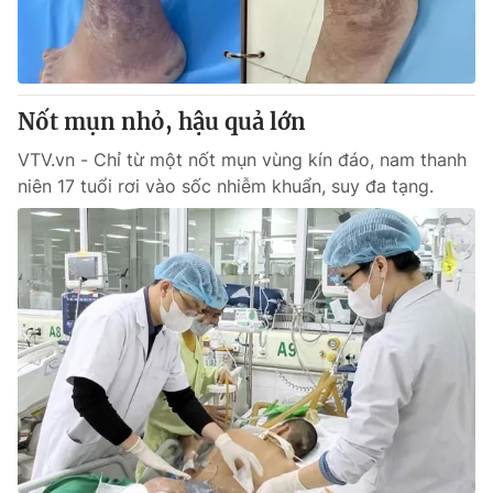
Thị trường 24h
Tấm lòng Việt
VTV4
Vươn mình bằng AI
Nốt mụn nhỏ, hậu quả lớn
VTV9
VTV8
VTV.vn - Chỉ từ một nốt mụn vùng kín đáo, nam thanh
niên 17 tuổi rơi vào sốc nhiễm khuẩn, suy đa tạng.
Liên hệ tòa soạn
English
THỜI BÁO VTV
Theo dõi báo trên
Cơ quan chủ quản:
Đài Truyền hình Việt Nam
Cơ quan báo chí:
Thời báo VTV