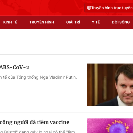
Truyền hình trực tuyến
KINH TẾ
TRUYỀN HÌNH
GIẢI TRÍ
Y TẾ
ĐỜI SỐNG
Pháp luật
Y tế
Truyền hình
Multimedia
 SARS-CoV-2
Phim VTV
Video
nh tế của Tổng thống Nga Vladimir Putin,
Hậu trường
Shorts video
Nhân vật
Podcast
Khán giả
EMagazine
Giải sao mai
Photo
 công người đã tiêm vaccine
Infographic
 Bristol" đang gây lo ngại có thể "làm