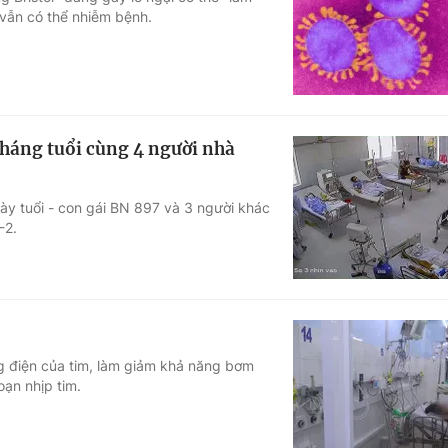
vẫn có thể nhiễm bệnh.
Góc ảnh
Giáo dục
Công nghệ
Tuyển sinh
Hitech Công ng
 tháng tuổi cùng 4 người nhà
Học trực tuyến
Sản phẩm
y tuổi - con gái BN 897 và 3 người khác
g
Thị trường
-2.
Tư vấn
g điện của tim, làm giảm khả năng bơm
oạn nhịp tim.