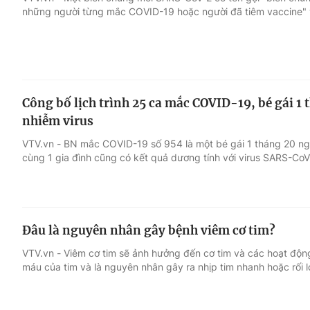
những người từng mắc COVID-19 hoặc người đã tiêm vaccine" 
Giải trí
Đời sống
Điện ảnh
Du lịch
Công bố lịch trình 25 ca mắc COVID-19, bé gái 1
Âm nhạc
Làm đẹp
nhiễm virus
VTV.vn - BN mắc COVID-19 số 954 là một bé gái 1 tháng 20 ngà
Sao
Chất lượng cuộc sốn
cùng 1 gia đình cũng có kết quả dương tính với virus SARS-CoV
Đâu là nguyên nhân gây bệnh viêm cơ tim?
VTV.vn - Viêm cơ tim sẽ ảnh hưởng đến cơ tim và các hoạt độn
máu của tim và là nguyên nhân gây ra nhịp tim nhanh hoặc rối l