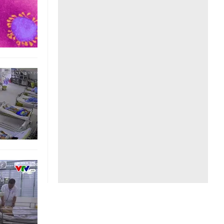
Liên hệ toà soạn
hệ tương lai