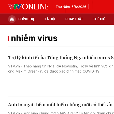
Thứ Năm, 6/8/2026
CHÍNH TRỊ
XÃ HỘI
PHÁP LUẬT
THẾ GIỚI
Chính trị
Xã hội
nhiễm virus
Thế giới
Kinh tế
Trợ lý kinh tế của Tổng thống Nga nhiễm virus
Tin tức
Tài chính
VTV.vn - Theo hãng tin Nga RIA Novostin, Trợ lý về lĩnh vực ki
ông Maxim Oreshkin, đã được xác định mắc COVID-19.
Thế giới đó đây
Thị trường
Câu chuyện quốc tế
Góc doanh nghiệp
Dữ liệu và đời sống
Anh lo ngại thêm một biến chủng mới có thể tấn
VTV.vn - Một biến chủng mới SARS-CoV-2 có tên gọi "biến chủng