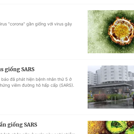
rus "corona" gần giống với virus gây
us giống SARS
g báo đã phát hiện bệnh nhân thứ 5 ở
 chứng viêm đường hô hấp cấp (SARS).
gần giống SARS