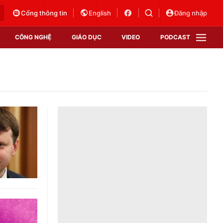
Cổng thông tin
English
Đăng nhập
CÔNG NGHỆ
GIÁO DỤC
VIDEO
PODCAST
VTV Money
VTV Thể thao
VTV Sức khoẻ
Bất động sản
Thị trường 24h
Tấm lòng Việt
Vươn mình bằng AI
VTV4
VTV8
VTV9
Lịch phát sóng
Giao lưu trực tuyến
Sự kiện