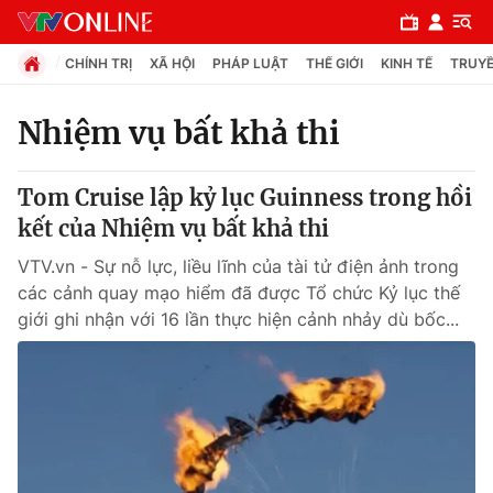
CHÍNH TRỊ
XÃ HỘI
PHÁP LUẬT
THẾ GIỚI
KINH TẾ
TRUYỀ
Nhiệm vụ bất khả thi
Chuyên mục
Tom Cruise lập kỷ lục Guinness trong hồi
Chính trị
kết của Nhiệm vụ bất khả thi
VTV.vn - Sự nỗ lực, liều lĩnh của tài tử điện ảnh trong
Xã hội
các cảnh quay mạo hiểm đã được Tổ chức Kỷ lục thế
giới ghi nhận với 16 lần thực hiện cảnh nhảy dù bốc...
Pháp luật
Y tế
Thế giới