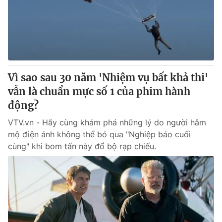
Tin tức
Kinh tế
Thế giới đó đây
Tài chính
Dữ liệu và đời sống
Câu chuyện quốc tế
Thị trường
Vì sao sau 30 năm 'Nhiệm vụ bất khả thi'
Truyền hình
Góc doanh nghiệp
vẫn là chuẩn mực số 1 của phim hành
Phim VTV
động?
Giải trí
Hậu trường
VTV.vn - Hãy cùng khám phá những lý do người hâm
Điện ảnh
mộ điện ảnh không thể bỏ qua "Nghiệp báo cuối
Đời sống
Nhân vật
cùng" khi bom tấn này đổ bộ rạp chiếu.
Âm nhạc
Du lịch
Khán giả
Giáo dục
Sao
Làm đẹp
Giải sao mai
Tuyển sinh
Công nghệ
Chất lượng cuộc sống
Học trực tuyến
Hitech Công nghệ tương lai