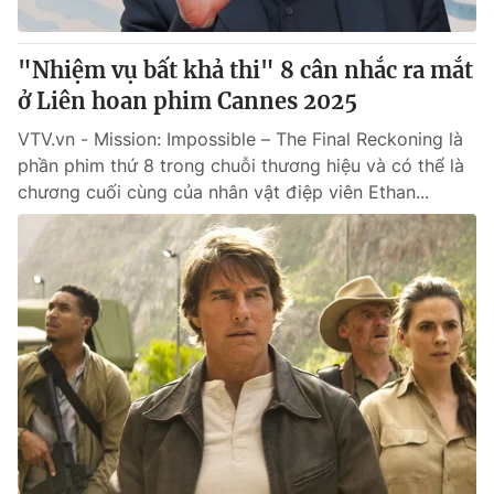
Giấy phép hoạt động báo in và báo điện tử số 483/GP-BTTTT
cấp ngày 29/12/2023
"Nhiệm vụ bất khả thi" 8 cân nhắc ra mắt
Tổng Biên tập:
Vũ Thanh Thủy
ở Liên hoan phim Cannes 2025
Phó Tổng Biên tập:
Nguyễn Thị Mỹ Hạnh, Phạm Quốc Thắng,
Nguyễn Trọng Ninh
VTV.vn - Mission: Impossible – The Final Reckoning là
Tổng đài VTV:
024.38 355 931 - 024.38 355 932
phần phim thứ 8 trong chuỗi thương hiệu và có thể là
Ðiện thoại Thời báo VTV:
024.66 897 897
chương cuối cùng của nhân vật điệp viên Ethan...
Email:
toasoan@vtv.vn
Liên hệ quảng cáo:
024-7300.7108