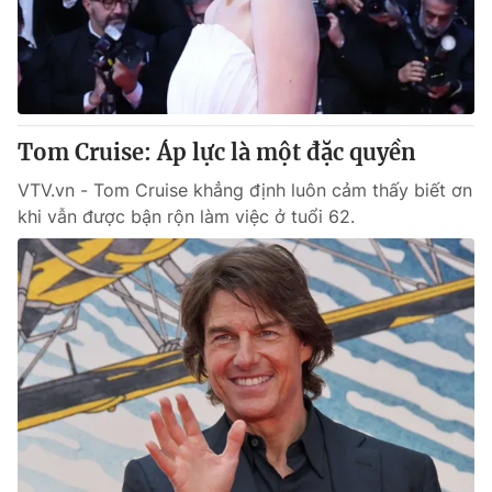
Thị trường 24h
Tấm lòng Việt
VTV4
Vươn mình bằng AI
VTV9
VTV8
Tom Cruise: Áp lực là một đặc quyền
VTV.vn - Tom Cruise khẳng định luôn cảm thấy biết ơn
Liên hệ tòa soạn
English
khi vẫn được bận rộn làm việc ở tuổi 62.
THỜI BÁO VTV
Theo dõi báo trên
Cơ quan chủ quản:
Đài Truyền hình Việt Nam
Cơ quan báo chí:
Thời báo VTV