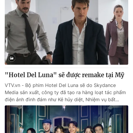
"Hotel Del Luna" sẽ được remake tại Mỹ
VTV.vn - Bộ phim Hotel Del Luna sẽ do Skydance
Media sản xuất, công ty đã tạo ra hàng loạt tác phẩm
điện ảnh đình đám như Kẻ hủy diệt, Nhiệm vụ bất...