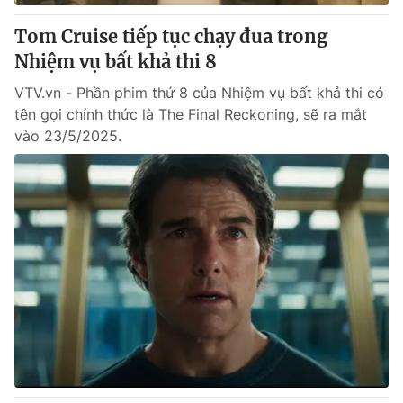
Tom Cruise tiếp tục chạy đua trong
® Cấm sao chép dưới mọi hình thức nếu không có sự chấp
Nhiệm vụ bất khả thi 8
thuận bằng văn bản. Ghi rõ nguồn VTV.vn khi phát hành lại
thông tin từ website này.
VTV.vn - Phần phim thứ 8 của Nhiệm vụ bất khả thi có
tên gọi chính thức là The Final Reckoning, sẽ ra mắt
vào 23/5/2025.