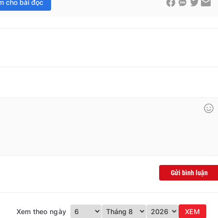
im cho bài đọc
Gửi bình luận
Xem theo ngày
XEM