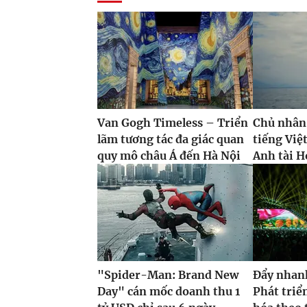
Van Gogh Timeless – Triển
Chủ nhân
lãm tương tác đa giác quan
tiếng Việ
quy mô châu Á đến Hà Nội
Anh tài H
"Spider-Man: Brand New
Đẩy nhan
Day" cán mốc doanh thu 1
Phát triể