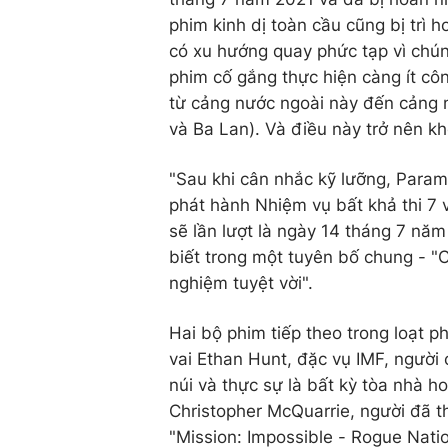
phim kinh dị toàn cầu cũng bị trì
có xu hướng quay phức tạp vì chún
phim cố gắng thực hiện càng ít cô
từ cảng nước ngoài này đến cảng 
và Ba Lan). Và điều này trở nên kh
"Sau khi cân nhắc kỹ lưỡng, Para
phát hành Nhiệm vụ bất khả thi 7 
sẽ lần lượt là ngày 14 tháng 7 nă
biết trong một tuyên bố chung - 
nghiệm tuyệt vời".
Hai bộ phim tiếp theo trong loạt 
vai Ethan Hunt, đặc vụ IMF, người 
núi và thực sự là bất kỳ tòa nhà 
Christopher McQuarrie, người đã th
"Mission: Impossible - Rogue Natio