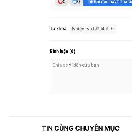
0
0
Bài đọc hay? Thả t
Từ khóa:
Nhiệm vụ bất khả thi
Bình luận
(
0
)
TIN CÙNG CHUYÊN MỤC