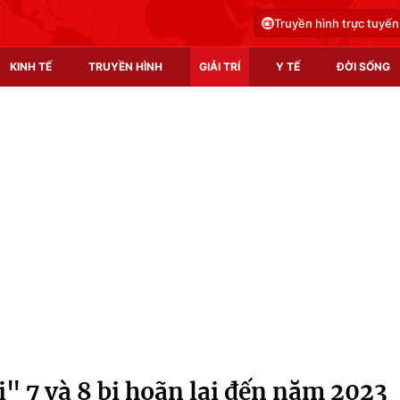
Truyền hình trực tuyến
KINH TẾ
TRUYỀN HÌNH
GIẢI TRÍ
Y TẾ
ĐỜI SỐNG
Pháp luật
Y tế
Truyền hình
Multimedia
Phim VTV
Video
Hậu trường
Shorts video
Nhân vật
Podcast
Khán giả
EMagazine
Giải sao mai
Photo
" 7 và 8 bị hoãn lại đến năm 2023
Infographic