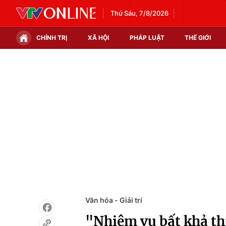
Thứ Sáu, 7/8/2026
CHÍNH TRỊ
XÃ HỘI
PHÁP LUẬT
THẾ GIỚI
Chính trị
Xã hội
Thế giới
Kinh tế
Tin tức
Tài chính
Thế giới đó đây
Thị trường
Câu chuyện quốc tế
Góc doanh nghiệp
Dữ liệu và đời sống
Văn hóa - Giải trí
"Nhiệm vụ bất khả thi