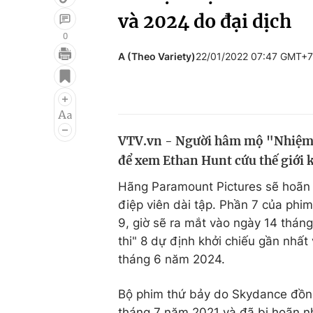
và 2024 do đại dịch
0
A (Theo Variety)
22/01/2022 07:47 GMT+7
Giải trí
Đời sống
Điện ảnh
Du lịch
Âm nhạc
Làm đẹp
VTV.vn - Người hâm mộ "Nhiệm v
Sao
Chất lượng cuộc sốn
để xem Ethan Hunt cứu thế giới k
Hãng Paramount Pictures sẽ hoãn p
điệp viên dài tập. Phần 7 của phi
9, giờ sẽ ra mắt vào ngày 14 thán
thi" 8 dự định khởi chiếu gần nhấ
tháng 6 năm 2024.
Bộ phim thứ bảy do Skydance đồng 
tháng 7 năm 2021 và đã bị hoãn nhi