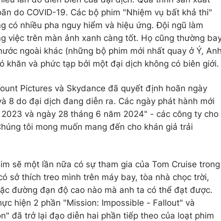
 hoãn do COVID-19. Các bộ phim "Nhiệm vụ bất khả thi"
g có nhiều pha nguy hiểm và hiệu ứng. Đội ngũ làm
ng việc trên màn ảnh xanh càng tốt. Họ cũng thường ba
nước ngoài khác (những bộ phim mới nhất quay ở Ý, An
ó khăn và phức tạp bởi một đại dịch không có biên giới.
mount Pictures và Skydance đã quyết định hoãn ngày
và 8 do đại dịch đang diễn ra. Các ngày phát hành mới
m 2023 và ngày 28 tháng 6 năm 2024" - các công ty cho
"Chúng tôi mong muốn mang đến cho khán giả trải
phim sẽ một lần nữa có sự tham gia của Tom Cruise trong
có sở thích treo mình trên máy bay, tòa nhà chọc trời,
hoặc đường đạn độ cao nào mà anh ta có thể đạt được.
ực hiện 2 phần "Mission: Impossible - Fallout" và
n" đã trở lại đạo diễn hai phần tiếp theo của loạt phim