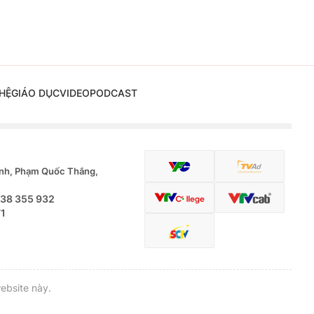
HỆ
GIÁO DỤC
VIDEO
PODCAST
nh, Phạm Quốc Thắng,
.38 355 932
71
ebsite này.