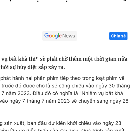
Góc ảnh
Giáo dục
Công nghệ
Chia sẻ
Tuyển sinh
Hitech Công ng
Học trực tuyến
Sản phẩm
ụ bất khả thi" sẽ phải chờ thêm một thời gian nữa
g
Thị trường
hỏi sự hủy diệt sắp xảy ra.
Tư vấn
hát hành hai phần phim tiếp theo trong loạt phim về
m trước đó được cho là sẽ công chiếu vào ngày 30 tháng
g 7 năm 2023. Điều đó có nghĩa là "Nhiệm vụ bất khả
t vào ngày 7 tháng 7 năm 2023 sẽ chuyển sang ngày 28
sản xuất, ban đầu dự kiến ​​khởi chiếu vào ngày 23
ều lần do diễn biến của đại dịch. Quá trình sản xuất