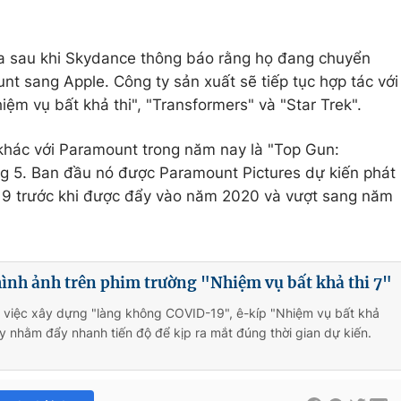
ra sau khi Skydance thông báo rằng họ đang chuyển
nt sang Apple. Công ty sản xuất sẽ tiếp tục hợp tác với
ệm vụ bất khả thi", "Transformers" và "Star Trek".
khác với Paramount trong năm nay là "Top Gun:
g 5. Ban đầu nó được Paramount Pictures dự kiến ​​phát
19 trước khi được đẩy vào năm 2020 và vượt sang năm
ình ảnh trên phim trường "Nhiệm vụ bất khả thi 7"
i việc xây dựng "làng không COVID-19", ê-kíp "Nhiệm vụ bất khả
uay nhằm đẩy nhanh tiến độ để kịp ra mắt đúng thời gian dự kiến.