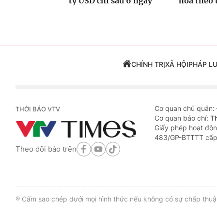
tỷ USD chỉ sau 6 ngày
hóa theo t
CHÍNH TRỊ
XÃ HỘI
PHÁP L
Cơ quan chủ quản:
THỜI BÁO VTV
Cơ quan báo chí:
T
Giấy phép hoạt độn
483/GP-BTTTT cấp
Theo dõi báo trên
® Cấm sao chép dưới mọi hình thức nếu không có sự chấp thuận 