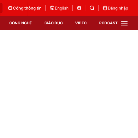
Cổng thông tin
English
Đăng nhập
CÔNG NGHỆ
GIÁO DỤC
VIDEO
PODCAST
VTV Money
VTV Thể thao
VTV Sức khoẻ
Bất động sản
Thị trường 24h
Tấm lòng Việt
Vươn mình bằng AI
VTV4
VTV8
VTV9
Lịch phát sóng
Giao lưu trực tuyến
Sự kiện