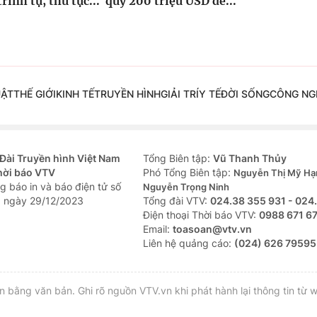
rình tự, thủ tục...
quỹ 200 triệu USD để...
UẬT
THẾ GIỚI
KINH TẾ
TRUYỀN HÌNH
GIẢI TRÍ
Y TẾ
ĐỜI SỐNG
CÔNG NG
Đài Truyền hình Việt Nam
Tổng Biên tập:
Vũ Thanh Thủy
hời báo VTV
Phó Tổng Biên tập:
Nguyễn Thị Mỹ Hạ
g báo in và báo điện tử số
Nguyễn Trọng Ninh
 ngày 29/12/2023
Tổng đài VTV:
024.38 355 931 - 024
Ðiện thoại Thời báo VTV:
0988 671 6
Email:
toasoan@vtv.vn
Liên hệ quảng cáo:
(024) 626 79595
bằng văn bản. Ghi rõ nguồn VTV.vn khi phát hành lại thông tin từ w