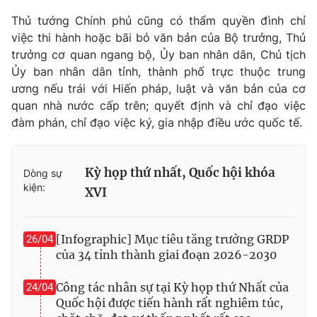
Thủ tướng Chính phủ cũng có thẩm quyền đình chỉ
việc thi hành hoặc bãi bỏ văn bản của Bộ trưởng, Thủ
trưởng cơ quan ngang bộ, Ủy ban nhân dân, Chủ tịch
® Cấm sao chép dưới mọi hình thức nếu không có sự chấp
Ủy ban nhân dân tỉnh, thành phố trực thuộc trung
thuận bằng văn bản. Ghi rõ nguồn VTV.vn khi phát hành lại
ương nếu trái với Hiến pháp, luật và văn bản của cơ
thông tin từ website này.
quan nhà nước cấp trên; quyết định và chỉ đạo việc
đàm phán, chỉ đạo việc ký, gia nhập điều ước quốc tế.
Kỳ họp thứ nhất, Quốc hội khóa
Dòng sự
kiện:
XVI
[Infographic] Mục tiêu tăng trưởng GRDP
26/04
của 34 tỉnh thành giai đoạn 2026-2030
Công tác nhân sự tại Kỳ họp thứ Nhất của
24/04
Quốc hội được tiến hành rất nghiêm túc,