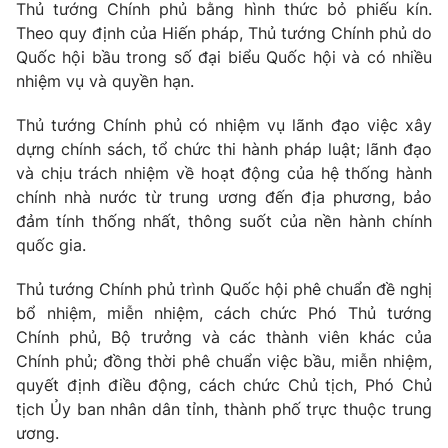
Thủ tướng Chính phủ bằng hình thức bỏ phiếu kín.
Cơ quan báo chí:
Thời báo VTV
Theo quy định của Hiến pháp, Thủ tướng Chính phủ do
Giấy phép hoạt động báo in và báo điện tử số 483/GP-BTTTT
Quốc hội bầu trong số đại biểu Quốc hội và có nhiều
cấp ngày 29/12/2023
nhiệm vụ và quyền hạn.
Tổng Biên tập:
Vũ Thanh Thủy
Thủ tướng Chính phủ có nhiệm vụ lãnh đạo việc xây
Phó Tổng Biên tập:
Nguyễn Thị Mỹ Hạnh, Phạm Quốc Thắng,
dựng chính sách, tổ chức thi hành pháp luật; lãnh đạo
Nguyễn Trọng Ninh
và chịu trách nhiệm về hoạt động của hệ thống hành
Tổng đài VTV:
024.38 355 931 - 024.38 355 932
chính nhà nước từ trung ương đến địa phương, bảo
Ðiện thoại Thời báo VTV:
024.66 897 897
đảm tính thống nhất, thông suốt của nền hành chính
Email:
toasoan@vtv.vn
quốc gia.
Liên hệ quảng cáo:
024-7300.7108
Thủ tướng Chính phủ trình Quốc hội phê chuẩn đề nghị
bổ nhiệm, miễn nhiệm, cách chức Phó Thủ tướng
Chính phủ, Bộ trưởng và các thành viên khác của
Chính phủ; đồng thời phê chuẩn việc bầu, miễn nhiệm,
quyết định điều động, cách chức Chủ tịch, Phó Chủ
tịch Ủy ban nhân dân tỉnh, thành phố trực thuộc trung
ương.