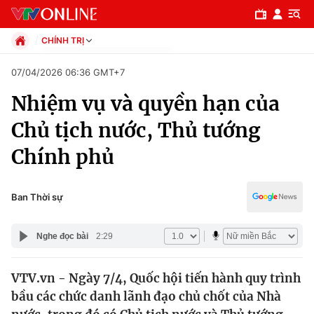
CHÍNH TRỊ
Chính trị
07/04/2026 06:36 GMT+7
Xã hội
Nhiệm vụ và quyền hạn của
Pháp luật
Chuyên mục
Kinh tế
Chủ tịch nước, Thủ tướng
Thể thao
Chính trị
Chính phủ
Truyền hình
Văn hóa - Giải trí
Xã hội
Y tế
Ban Thời sự
Đời sống
Pháp luật
Công nghệ
Nghe đọc bài
2:29
Giáo dục
Y tế
VTV.vn - Ngày 7/4, Quốc hội tiến hành quy trình
bầu các chức danh lãnh đạo chủ chốt của Nhà
Thế giới