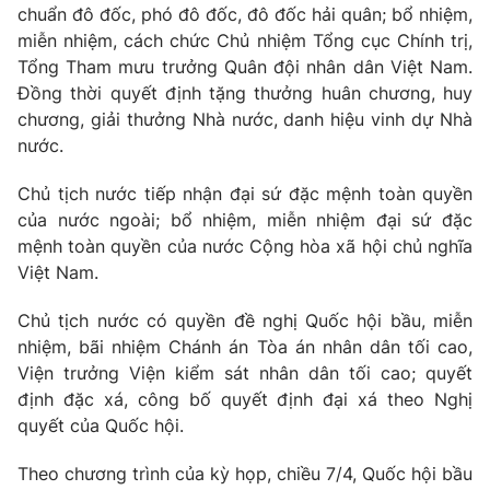
Thị trường 24h
Tấm lòng Việt
chuẩn đô đốc, phó đô đốc, đô đốc hải quân; bổ nhiệm,
miễn nhiệm, cách chức Chủ nhiệm Tổng cục Chính trị,
Tổng Tham mưu trưởng Quân đội nhân dân Việt Nam.
VTV4
Vươn mình bằng AI
Đồng thời quyết định tặng thưởng huân chương, huy
chương, giải thưởng Nhà nước, danh hiệu vinh dự Nhà
VTV9
VTV8
nước.
Chủ tịch nước tiếp nhận đại sứ đặc mệnh toàn quyền
Liên hệ tòa soạn
English
của nước ngoài; bổ nhiệm, miễn nhiệm đại sứ đặc
mệnh toàn quyền của nước Cộng hòa xã hội chủ nghĩa
Việt Nam.
THỜI BÁO VTV
Chủ tịch nước có quyền đề nghị Quốc hội bầu, miễn
nhiệm, bãi nhiệm Chánh án Tòa án nhân dân tối cao,
Viện trưởng Viện kiểm sát nhân dân tối cao; quyết
định đặc xá, công bố quyết định đại xá theo Nghị
Theo dõi báo trên
quyết của Quốc hội.
Theo chương trình của kỳ họp, chiều 7/4, Quốc hội bầu
Cơ quan chủ quản:
Đài Truyền hình Việt Nam