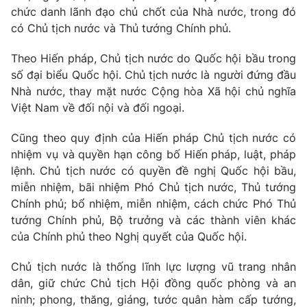
Giao lưu trực tuyến
chức danh lãnh đạo chủ chốt của Nhà nước, trong đó
Sản phẩm
có Chủ tịch nước và Thủ tướng Chính phủ.
Lịch phát sóng
Thị trường
Theo Hiến pháp, Chủ tịch nước do Quốc hội bầu trong
Tư vấn
số đại biểu Quốc hội. Chủ tịch nước là người đứng đầu
Chuyên mục khác
Nhà nước, thay mặt nước Cộng hòa Xã hội chủ nghĩa
Việt Nam về đối nội và đối ngoại.
Emagazine
Podcast
Cũng theo quy định của Hiến pháp Chủ tịch nước có
nhiệm vụ và quyền hạn công bố Hiến pháp, luật, pháp
Photo
Infographic
lệnh. Chủ tịch nước có quyền đề nghị Quốc hội bầu,
miễn nhiệm, bãi nhiệm Phó Chủ tịch nước, Thủ tướng
Video
Shorts video
Chính phủ; bổ nhiệm, miễn nhiệm, cách chức Phó Thủ
tướng Chính phủ, Bộ trưởng và các thành viên khác
VTV Money
VTV Thể thao
của Chính phủ theo Nghị quyết của Quốc hội.
Chủ tịch nước là thống lĩnh lực lượng vũ trang nhân
VTV Sức khoẻ
Bất động sản
dân, giữ chức Chủ tịch Hội đồng quốc phòng và an
ninh; phong, thăng, giáng, tước quân hàm cấp tướng,