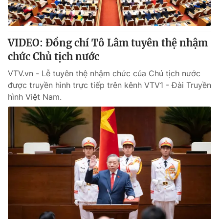
Giấy phép hoạt động báo in và báo điện tử số 483/GP-BTTTT
cấp ngày 29/12/2023
Tổng Biên tập:
Vũ Thanh Thủy
VIDEO: Đồng chí Tô Lâm tuyên thệ nhậm
Phó Tổng Biên tập:
Nguyễn Thị Mỹ Hạnh, Phạm Quốc Thắng,
chức Chủ tịch nước
Nguyễn Trọng Ninh
Tổng đài VTV:
024.38 355 931 - 024.38 355 932
VTV.vn - Lễ tuyên thệ nhậm chức của Chủ tịch nước
Ðiện thoại Thời báo VTV:
024.66 897 897
được truyền hình trực tiếp trên kênh VTV1 - Đài Truyền
Email:
toasoan@vtv.vn
hình Việt Nam.
Liên hệ quảng cáo:
024-7300.7108