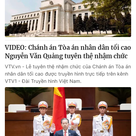
Tin tức
Kinh tế
Thế giới đó đây
Tài chính
Dữ liệu và đời sống
Câu chuyện quốc tế
Thị trường
VIDEO: Chánh án Tòa án nhân dân tối cao
Truyền hình
Góc doanh nghiệp
Nguyễn Văn Quảng tuyên thệ nhậm chức
Phim VTV
Giải trí
VTV.vn - Lễ tuyên thệ nhậm chức của Chánh án Tòa án
Hậu trường
nhân dân tối cao được truyền hình trực tiếp trên kênh
Điện ảnh
VTV1 - Đài Truyền hình Việt Nam.
Đời sống
Nhân vật
Âm nhạc
Du lịch
Khán giả
Giáo dục
Sao
Làm đẹp
Giải sao mai
Tuyển sinh
Công nghệ
Chất lượng cuộc sống
Học trực tuyến
Hitech Công nghệ tương lai