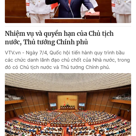
Thị trường 24h
Tấm lòng Việt
VTV4
Vươn mình bằng AI
Nhiệm vụ và quyền hạn của Chủ tịch
VTV9
VTV8
nước, Thủ tướng Chính phủ
VTV.vn - Ngày 7/4, Quốc hội tiến hành quy trình bầu
Liên hệ tòa soạn
English
các chức danh lãnh đạo chủ chốt của Nhà nước, trong
đó có Chủ tịch nước và Thủ tướng Chính phủ.
THỜI BÁO VTV
Theo dõi báo trên
Cơ quan chủ quản:
Đài Truyền hình Việt Nam
Cơ quan báo chí:
Thời báo VTV