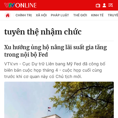
CHÍNH TRỊ
XÃ HỘI
PHÁP LUẬT
THẾ GIỚI
KINH TẾ
TRUYỀ
tuyên thệ nhậm chức
Chuyên mục
Xu hướng ủng hộ nâng lãi suất gia tăng
Chính trị
trong nội bộ Fed
VTV.vn - Cục Dự trữ Liên bang Mỹ Fed đã công bố
Xã hội
biên bản cuộc họp tháng 4 - cuộc họp cuối cùng
trước khi cơ quan này có Chủ tịch mới.
Pháp luật
Y tế
Thế giới