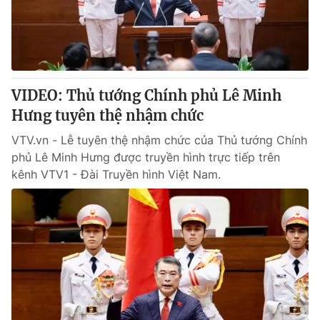
Giao lưu trực tuyến
Sản phẩm
Lịch phát sóng
Thị trường
Tư vấn
VIDEO: Thủ tướng Chính phủ Lê Minh
Chuyên mục khác
Hưng tuyên thệ nhậm chức
Emagazine
Podcast
VTV.vn - Lễ tuyên thệ nhậm chức của Thủ tướng Chính
phủ Lê Minh Hưng được truyền hình trực tiếp trên
Photo
Infographic
kênh VTV1 - Đài Truyền hình Việt Nam.
Video
Shorts video
VTV Money
VTV Thể thao
VTV Sức khoẻ
Bất động sản