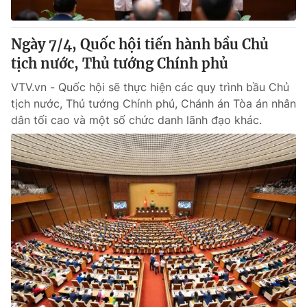
® Cấm sao chép dưới mọi hình thức nếu không có sự chấp
Ngày 7/4, Quốc hội tiến hành bầu Chủ
thuận bằng văn bản. Ghi rõ nguồn VTV.vn khi phát hành lại
tịch nước, Thủ tướng Chính phủ
thông tin từ website này.
VTV.vn - Quốc hội sẽ thực hiện các quy trình bầu Chủ
tịch nước, Thủ tướng Chính phủ, Chánh án Tòa án nhân
dân tối cao và một số chức danh lãnh đạo khác.