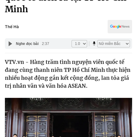
Chính trị
Minh
Truyền hình
Văn hóa - Giải trí
Xã hội
Y tế
Thế Hà
Đời sống
Pháp luật
Công nghệ
Nghe đọc bài
2:37
Giáo dục
Y tế
VTV.vn - Hàng trăm tình nguyện viên quốc tế
đang cùng thanh niên TP Hồ Chí Minh thực hiện
Thế giới
nhiều hoạt động gắn kết cộng đồng, lan tỏa giá
Tin tức
trị nhân văn và văn hóa ASEAN.
Kinh tế
Thế giới đó đây
Tài chính
Dữ liệu và đời sống
Câu chuyện quốc tế
Thị trường
Truyền hình
Góc doanh nghiệp