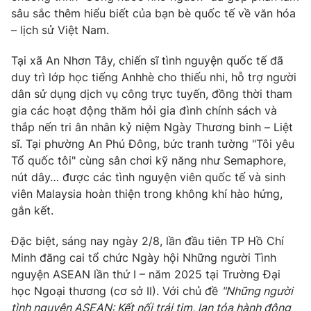
sâu sắc thêm hiểu biết của bạn bè quốc tế về văn hóa
Photo
Infographic
– lịch sử Việt Nam.
Tại xã An Nhơn Tây, chiến sĩ tình nguyện quốc tế đã
Video
Shorts video
duy trì lớp học tiếng Anhhè cho thiếu nhi, hỗ trợ người
dân sử dụng dịch vụ công trực tuyến, đồng thời tham
VTV Money
VTV Thể thao
gia các hoạt động thăm hỏi gia đình chính sách và
thắp nến tri ân nhân kỷ niệm Ngày Thương binh – Liệt
VTV Sức khoẻ
Bất động sản
sĩ. Tại phường An Phú Đông, bức tranh tường "Tôi yêu
Tổ quốc tôi" cùng sân chơi kỹ năng như Semaphore,
nút dây… được các tình nguyện viên quốc tế và sinh
Thị trường 24h
Tấm lòng Việt
viên Malaysia hoàn thiện trong không khí hào hứng,
gắn kết.
VTV4
Vươn mình bằng AI
Đặc biệt, sáng nay ngày 2/8, lần đầu tiên TP Hồ Chí
Minh đăng cai tổ chức Ngày hội Những người Tình
VTV9
VTV8
nguyện ASEAN lần thứ I – năm 2025 tại Trường Đại
học Ngoại thương (cơ sở II). Với chủ đề
"Những người
Liên hệ tòa soạn
English
tình nguyện ASEAN: Kết nối trái tim, lan tỏa hành động