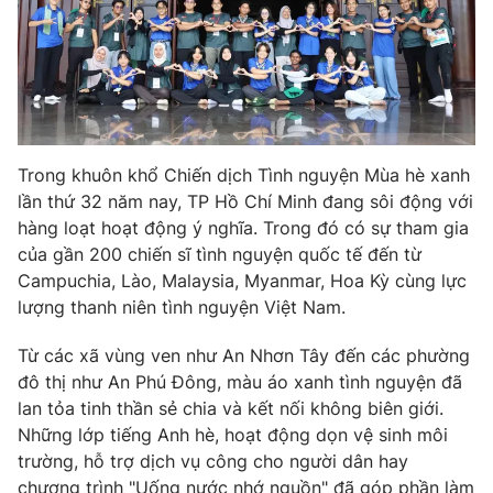
Phim VTV
Giải trí
Hậu trường
Điện ảnh
Đời sống
Nhân vật
Âm nhạc
Du lịch
Khán giả
Giáo dục
Sao
Trong khuôn khổ Chiến dịch Tình nguyện Mùa hè xanh
Làm đẹp
Giải sao mai
Tuyển sinh
lần thứ 32 năm nay, TP Hồ Chí Minh đang sôi động với
Công nghệ
Chất lượng cuộc sống
hàng loạt hoạt động ý nghĩa. Trong đó có sự tham gia
Học trực tuyến
của gần 200 chiến sĩ tình nguyện quốc tế đến từ
Hitech Công nghệ tương lai
Giao lưu trực tuyến
Campuchia, Lào, Malaysia, Myanmar, Hoa Kỳ cùng lực
Sản phẩm
lượng thanh niên tình nguyện Việt Nam.
Lịch phát sóng
Thị trường
Từ các xã vùng ven như An Nhơn Tây đến các phường
đô thị như An Phú Đông, màu áo xanh tình nguyện đã
Tư vấn
lan tỏa tinh thần sẻ chia và kết nối không biên giới.
Chuyên mục khác
Những lớp tiếng Anh hè, hoạt động dọn vệ sinh môi
trường, hỗ trợ dịch vụ công cho người dân hay
Emagazine
Podcast
chương trình "Uống nước nhớ nguồn" đã góp phần làm