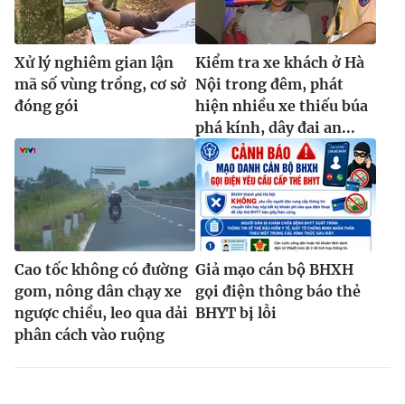
Xử lý nghiêm gian lận
Kiểm tra xe khách ở Hà
mã số vùng trồng, cơ sở
Nội trong đêm, phát
đóng gói
hiện nhiều xe thiếu búa
phá kính, dây đai an...
Cao tốc không có đường
Giả mạo cán bộ BHXH
gom, nông dân chạy xe
gọi điện thông báo thẻ
ngược chiều, leo qua dải
BHYT bị lỗi
phân cách vào ruộng