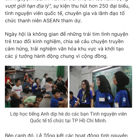
vượt giới hạn địa lý"
, sự kiện thu hút hơn 250 đại biểu,
tình nguyện viên quốc tế, chuyên gia và lãnh đạo tổ
chức thanh niên ASEAN tham dự.
THỜI BÁO VTV
Ngày hội là không gian để những trái tim tình nguyện
trẻ trao đổi kinh nghiệm, chia sẻ câu chuyện truyền
cảm hứng, trải nghiệm văn hóa khu vực và khởi tạo
các ý tưởng hành động chung vì cộng đồng.
Theo dõi báo trên
Cơ quan chủ quản:
Đài Truyền hình Việt Nam
Cơ quan báo chí:
Thời báo VTV
Giấy phép hoạt động báo in và báo điện tử số 483/GP-BTTTT
cấp ngày 29/12/2023
Tổng Biên tập:
Vũ Thanh Thủy
Lớp học tiếng Anh dịp hè do các bạn Tình nguyện viên
Phó Tổng Biên tập:
Nguyễn Thị Mỹ Hạnh, Phạm Quốc Thắng,
Quốc tế tổ chức tại TP Hồ Chí Minh.
Nguyễn Trọng Ninh
Tổng đài VTV:
024.38 355 931 - 024.38 355 932
Bên cạnh đó, Lễ Tổng kết các hoạt động tình nguyện