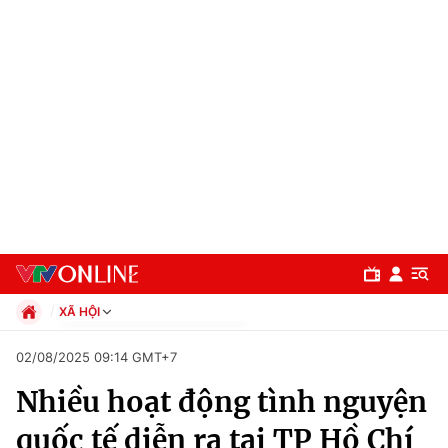
XÃ HỘI
Chính trị
02/08/2025 09:14 GMT+7
Xã hội
Nhiều hoạt động tình nguyện
Pháp luật
Chuyên mục
Kinh tế
quốc tế diễn ra tại TP Hồ Chí
Thể thao