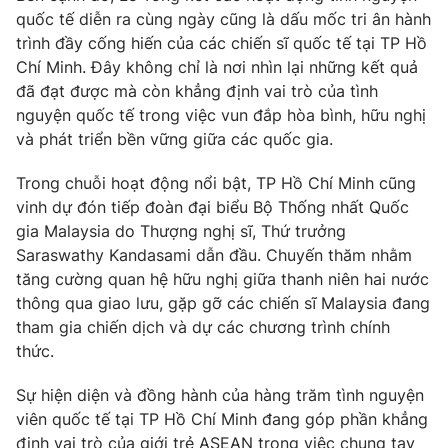
Ðiện thoại Thời báo VTV:
024.66 897 897
quốc tế diễn ra cùng ngày cũng là dấu mốc tri ân hành
Email:
toasoan@vtv.vn
trình đầy cống hiến của các chiến sĩ quốc tế tại TP Hồ
Chí Minh. Đây không chỉ là nơi nhìn lại những kết quả
Liên hệ quảng cáo:
024-7300.7108
đã đạt được mà còn khẳng định vai trò của tình
nguyện quốc tế trong việc vun đắp hòa bình, hữu nghị
và phát triển bền vững giữa các quốc gia.
Trong chuỗi hoạt động nổi bật, TP Hồ Chí Minh cũng
vinh dự đón tiếp đoàn đại biểu Bộ Thống nhất Quốc
gia Malaysia do Thượng nghị sĩ, Thứ trưởng
Saraswathy Kandasami dẫn đầu. Chuyến thăm nhằm
tăng cường quan hệ hữu nghị giữa thanh niên hai nước
thông qua giao lưu, gặp gỡ các chiến sĩ Malaysia đang
tham gia chiến dịch và dự các chương trình chính
® Cấm sao chép dưới mọi hình thức nếu không có sự chấp
thức.
thuận bằng văn bản. Ghi rõ nguồn VTV.vn khi phát hành lại
thông tin từ website này.
Sự hiện diện và đồng hành của hàng trăm tình nguyện
viên quốc tế tại TP Hồ Chí Minh đang góp phần khẳng
định vai trò của giới trẻ ASEAN trong việc chung tay