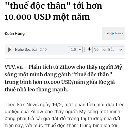
Chính trị
"thuế độc thân" tới hơn
Truyền hình
10.000 USD một năm
Văn hóa - Giải trí
Xã hội
Y tế
Đời sống
Đoàn Hùng
Pháp luật
Công nghệ
Giáo dục
Nghe đọc bài
2:40
Y tế
VTV.vn - Phân tích từ Zillow cho thấy người Mỹ
Thế giới
sống một mình đang gánh “thuế độc thân”
Tin tức
trung bình hơn 10.000 USD/năm giữa lúc giá
Kinh tế
thuê nhà leo thang mạnh.
Thế giới đó đây
Tài chính
Dữ liệu và đời sống
Câu chuyện quốc tế
Theo Fox News ngày 16/2, một phân tích mới dựa trên
Thị trường
dữ liệu của Zillow cho thấy người Mỹ sống một mình
đang phải trả cái giá đắt đỏ trong thị trường nhà đất
Truyền hình
Góc doanh nghiệp
hiện nay, với mức “thuế độc thân” trung bình lên tới