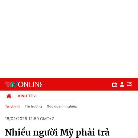
KINH TẾ
Chính trị
Tài chính
Thị trường
Góc doanh nghiệp
Xã hội
18/02/2026 12:59 GMT+7
Pháp luật
Chuyên mục
Kinh tế
Nhiều người Mỹ phải trả
Thể thao