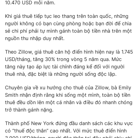
Phim VTV
10.470 USD mỗi năm.
Giải trí
Hậu trường
Khi giá thuê tiếp tục leo thang trên toàn quốc, những
Điện ảnh
người không có bạn cùng phòng hoặc bạn đời để chia
Đời sống
Nhân vật
sẻ chi phí phải tự mình gánh toàn bộ tiền nhà trên một
Âm nhạc
Du lịch
nguồn thu nhập duy nhất.
Khán giả
Giáo dục
Sao
Làm đẹp
Giải sao mai
Theo Zillow, giá thuê căn hộ điển hình hiện nay là 1.745
Tuyển sinh
USD/tháng, tăng 30% trong vòng 5 năm qua. Mức
Công nghệ
Chất lượng cuộc sống
tăng này tạo áp lực tài chính đáng kể đối với người
Học trực tuyến
Hitech Công nghệ tương lai
thuê nhà, đặc biệt là những người sống độc lập.
Giao lưu trực tuyến
Sản phẩm
Chuyên gia về xu hướng cho thuê của Zillow, bà Emily
Smith nhận định rằng khi sống một mình, toàn bộ tiền
Lịch phát sóng
Thị trường
thuê đều dồn lên một cá nhân và điều đó nhanh chóng
trở thành gánh nặng.
Tư vấn
Chuyên mục khác
Thành phố New York đứng đầu danh sách các khu vực
Emagazine
Podcast
có “thuế độc thân” cao nhất. Với mức thuê điển hình