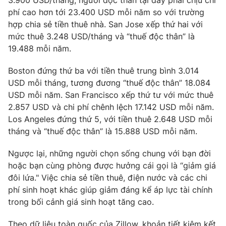
3.900 USD/tháng, người độc thân tại đây phải chịu chi
phí cao hơn tới 23.400 USD mỗi năm so với trường
Photo
Infographic
hợp chia sẻ tiền thuê nhà. San Jose xếp thứ hai với
mức thuê 3.248 USD/tháng và “thuế độc thân” là
Video
Shorts video
19.488 mỗi năm.
Boston đứng thứ ba với tiền thuê trung bình 3.014
VTV Money
VTV Thể thao
USD mỗi tháng, tương đương “thuế độc thân” 18.084
USD mỗi năm. San Francisco xếp thứ tư với mức thuê
VTV Sức khoẻ
Bất động sản
2.857 USD và chi phí chênh lệch 17.142 USD mỗi năm.
Los Angeles đứng thứ 5, với tiền thuê 2.648 USD mỗi
tháng và “thuế độc thân” là 15.888 USD mỗi năm.
Thị trường 24h
Tấm lòng Việt
Ngược lại, những người chọn sống chung với bạn đời
VTV4
Vươn mình bằng AI
hoặc bạn cùng phòng được hưởng cái gọi là “giảm giá
đôi lứa." Việc chia sẻ tiền thuê, điện nước và các chi
phí sinh hoạt khác giúp giảm đáng kể áp lực tài chính
VTV9
VTV8
trong bối cảnh giá sinh hoạt tăng cao.
Liên hệ tòa soạn
English
Theo dữ liệu toàn quốc của Zillow, khoản tiết kiệm kết