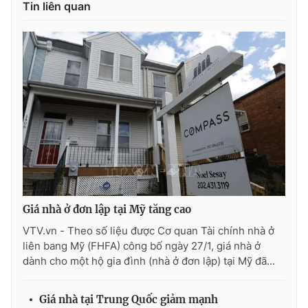
Tin liên quan
Ðiện thoại Thời báo VTV:
024.66 897 897
Email:
toasoan@vtv.vn
Liên hệ quảng cáo:
024-7300.7108
Giá nhà ở đơn lập tại Mỹ tăng cao
VTV.vn - Theo số liệu được Cơ quan Tài chính nhà ở
® Cấm sao chép dưới mọi hình thức nếu không có sự chấp
liên bang Mỹ (FHFA) công bố ngày 27/1, giá nhà ở
thuận bằng văn bản. Ghi rõ nguồn VTV.vn khi phát hành lại
dành cho một hộ gia đình (nhà ở đơn lập) tại Mỹ đã...
thông tin từ website này.
Giá nhà tại Trung Quốc giảm mạnh