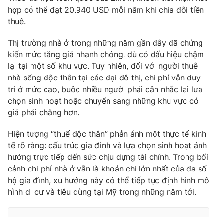
hợp có thể đạt 20.940 USD mỗi năm khi chia đôi tiền
thuê.
Thị trường nhà ở trong những năm gần đây đã chứng
THỜI BÁO VTV
kiến mức tăng giá nhanh chóng, dù có dấu hiệu chậm
lại tại một số khu vực. Tuy nhiên, đối với người thuê
nhà sống độc thân tại các đại đô thị, chi phí vẫn duy
trì ở mức cao, buộc nhiều người phải cân nhắc lại lựa
Theo dõi báo trên
chọn sinh hoạt hoặc chuyển sang những khu vực có
giá phải chăng hơn.
Cơ quan chủ quản:
Đài Truyền hình Việt Nam
Hiện tượng “thuế độc thân” phản ánh một thực tế kinh
Cơ quan báo chí:
Thời báo VTV
tế rõ ràng: cấu trúc gia đình và lựa chọn sinh hoạt ảnh
Giấy phép hoạt động báo in và báo điện tử số 483/GP-BTTTT
hưởng trực tiếp đến sức chịu đựng tài chính. Trong bối
cấp ngày 29/12/2023
cảnh chi phí nhà ở vẫn là khoản chi lớn nhất của đa số
Tổng Biên tập:
Vũ Thanh Thủy
hộ gia đình, xu hướng này có thể tiếp tục định hình mô
Phó Tổng Biên tập:
Nguyễn Thị Mỹ Hạnh, Phạm Quốc Thắng,
hình di cư và tiêu dùng tại Mỹ trong những năm tới.
Nguyễn Trọng Ninh
Tổng đài VTV:
024.38 355 931 - 024.38 355 932