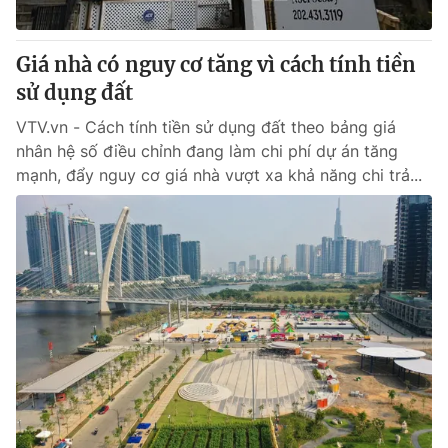
® Cấm sao chép dưới mọi hình thức nếu không có sự chấp
Giá nhà có nguy cơ tăng vì cách tính tiền
thuận bằng văn bản. Ghi rõ nguồn VTV.vn khi phát hành lại
sử dụng đất
thông tin từ website này.
VTV.vn - Cách tính tiền sử dụng đất theo bảng giá
nhân hệ số điều chỉnh đang làm chi phí dự án tăng
mạnh, đẩy nguy cơ giá nhà vượt xa khả năng chi trả...