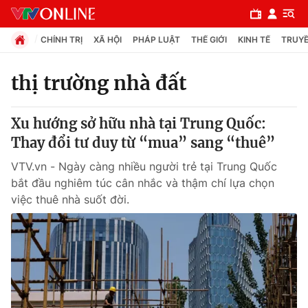
CHÍNH TRỊ
XÃ HỘI
PHÁP LUẬT
THẾ GIỚI
KINH TẾ
TRUYỀ
thị trường nhà đất
Chuyên mục
Xu hướng sở hữu nhà tại Trung Quốc:
Chính trị
Thay đổi tư duy từ “mua” sang “thuê”
VTV.vn - Ngày càng nhiều người trẻ tại Trung Quốc
Xã hội
bắt đầu nghiêm túc cân nhắc và thậm chí lựa chọn
việc thuê nhà suốt đời.
Pháp luật
Y tế
Thế giới