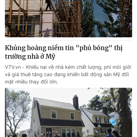
Tin tức
Kinh tế
Thế giới đó đây
Tài chính
Dữ liệu và đời sống
Câu chuyện quốc tế
Thị trường
Khủng hoảng niềm tin "phủ bóng" thị
Truyền hình
Góc doanh nghiệp
trường nhà ở Mỹ
Phim VTV
Giải trí
VTV.vn - Khiếu nại về nhà kém chất lượng, phí môi giới
Hậu trường
và giá thuê tăng cao đang khiến bất động sản Mỹ đối
Điện ảnh
mặt nhiều thay đổi lớn.
Đời sống
Nhân vật
Âm nhạc
Du lịch
Khán giả
Giáo dục
Sao
Làm đẹp
Giải sao mai
Tuyển sinh
Công nghệ
Chất lượng cuộc sống
Học trực tuyến
Hitech Công nghệ tương lai