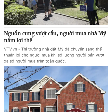
Giao lưu trực tuyến
Sản phẩm
Lịch phát sóng
Thị trường
Tư vấn
Nguồn cung vượt cầu, người mua nhà Mỹ
Chuyên mục khác
nắm lợi thế
Emagazine
Podcast
VTV.vn - Thị trường nhà đất Mỹ đã chuyển sang thế
thuận lợi cho người mua khi số lượng người bán vượt
Photo
Infographic
xa số người mua trên toàn quốc.
Video
Shorts video
VTV Money
VTV Thể thao
VTV Sức khoẻ
Bất động sản