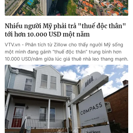
Giấy phép hoạt động báo in và báo điện tử số 483/GP-BTTTT
cấp ngày 29/12/2023
Tổng Biên tập:
Vũ Thanh Thủy
Nhiều người Mỹ phải trả "thuế độc thân"
Phó Tổng Biên tập:
Nguyễn Thị Mỹ Hạnh, Phạm Quốc Thắng,
tới hơn 10.000 USD một năm
Nguyễn Trọng Ninh
Tổng đài VTV:
024.38 355 931 - 024.38 355 932
VTV.vn - Phân tích từ Zillow cho thấy người Mỹ sống
Ðiện thoại Thời báo VTV:
024.66 897 897
một mình đang gánh “thuế độc thân” trung bình hơn
Email:
toasoan@vtv.vn
10.000 USD/năm giữa lúc giá thuê nhà leo thang mạnh.
Liên hệ quảng cáo:
024-7300.7108