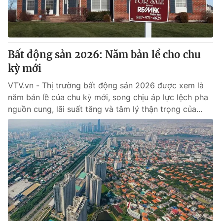
Thị trường 24h
Tấm lòng Việt
VTV4
Vươn mình bằng AI
Bất động sản 2026: Năm bản lề cho chu
VTV9
VTV8
kỳ mới
VTV.vn - Thị trường bất động sản 2026 được xem là
Liên hệ tòa soạn
English
năm bản lề của chu kỳ mới, song chịu áp lực lệch pha
nguồn cung, lãi suất tăng và tâm lý thận trọng của...
THỜI BÁO VTV
Theo dõi báo trên
Cơ quan chủ quản:
Đài Truyền hình Việt Nam
Cơ quan báo chí:
Thời báo VTV