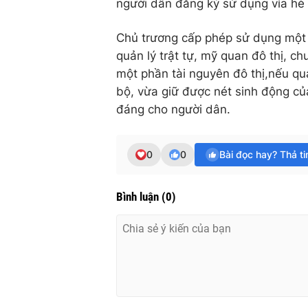
người dân đăng ký sử dụng vỉa hè
Chủ trương cấp phép sử dụng một 
quản lý trật tự, mỹ quan đô thị, c
một phần tài nguyên đô thị,nếu quả
bộ, vừa giữ được nét sinh động củ
đáng cho người dân.
0
0
Bài đọc hay? Thả t
Bình luận
(
0
)