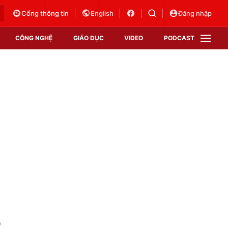
Cổng thông tin
English
Đăng nhập
CÔNG NGHỆ
GIÁO DỤC
VIDEO
PODCAST
VTV Money
VTV Thể thao
VTV Sức khoẻ
Bất động sản
Thị trường 24h
Tấm lòng Việt
Vươn mình bằng AI
VTV4
VTV8
VTV9
Lịch phát sóng
Giao lưu trực tuyến
p
Sự kiện