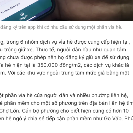
 đăng ký trên app khi có nhu cầu sử dụng một phần vỉa hè.
 trong 6 nhóm dịch vụ vỉa hè được cung cấp hiện tại,
ụ trông giữ xe. Thực tế, người dân hầu như quan tâm
ưng chưa được phép nên họ đăng ký giữ xe để sử dụng
ỉa hè hiện tại là 350.000 đồng/m2, các dịch vụ khác là
âm. Với các khu vực ngoài trung tâm mức giá bằng một
t phần vỉa hè của người dân và nhiều phường liên hệ,
ẻ phần mềm cho một số phương trên địa bàn liên hệ tì
 Chợ Lớn. Cán bộ phường cho biết hiện cũng có hơn 10
iên hệ ngỏ ý chia sẻ tiếp cận phần mềm như Gò Vấp, Ph