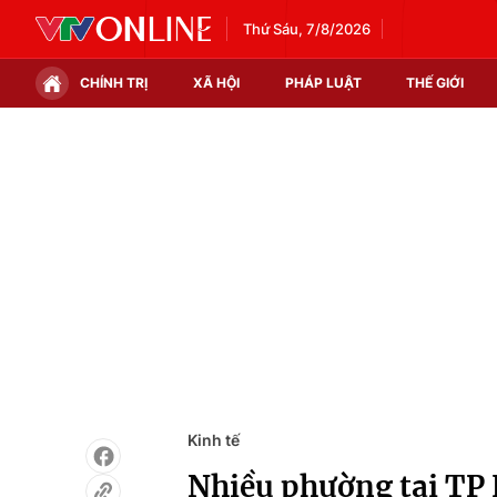
Thứ Sáu, 7/8/2026
CHÍNH TRỊ
XÃ HỘI
PHÁP LUẬT
THẾ GIỚI
Chính trị
Xã hội
Thế giới
Kinh tế
Tin tức
Tài chính
Thế giới đó đây
Thị trường
Câu chuyện quốc tế
Góc doanh nghiệp
Dữ liệu và đời sống
Kinh tế
Nhiều phường tại TP H