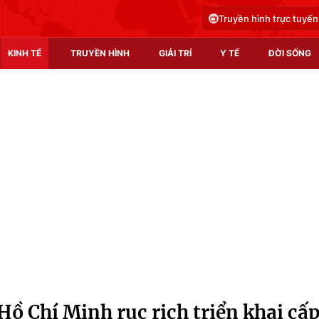
Truyền hình trực tuyến
KINH TẾ
TRUYỀN HÌNH
GIẢI TRÍ
Y TẾ
ĐỜI SỐNG
Pháp luật
Y tế
Truyền hình
Multimedia
Phim VTV
Video
Hậu trường
Shorts video
Nhân vật
Podcast
Khán giả
EMagazine
Giải sao mai
Photo
ồ Chí Minh rục rịch triển khai cấ
Infographic