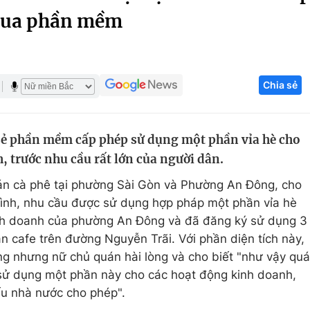
 qua phần mềm
Góc ảnh
Giáo dục
Công nghệ
Chia sẻ
Tuyển sinh
Hitech Công ng
Học trực tuyến
Sản phẩm
ẻ phần mềm cấp phép sử dụng một phần vỉa hè cho
g
Thị trường
, trước nhu cầu rất lớn của người dân.
Tư vấn
uán cà phê tại phường Sài Gòn và Phường An Đông, cho
 mình, nhu cầu được sử dụng hợp pháp một phần vỉa hè
inh doanh của phường An Đông và đã đăng ký sử dụng 3
n cafe trên đường Nguyễn Trãi. Với phần diện tích này,
áng nhưng nữ chủ quán hài lòng và cho biết "như vậy quá
sử dụng một phần này cho các hoạt động kinh doanh,
ếu nhà nước cho phép".