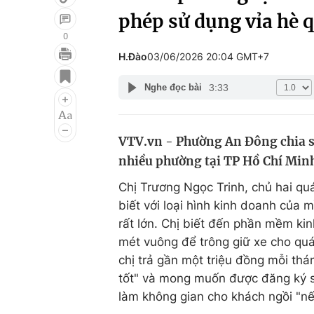
phép sử dụng vỉa hè
0
H.Đào
03/06/2026 20:04 GMT+7
Giải trí
Đời sống
3:33
Nghe đọc bài
Điện ảnh
Du lịch
Âm nhạc
Làm đẹp
VTV.vn - Phường An Đông chia s
Sao
Chất lượng cuộc sốn
nhiều phường tại TP Hồ Chí Minh
Chị Trương Ngọc Trinh, chủ hai q
biết với loại hình kinh doanh của
rất lớn. Chị biết đến phần mềm k
mét vuông để trông giữ xe cho quá
chị trả gần một triệu đồng mỗi th
tốt" và mong muốn được đăng ký 
làm không gian cho khách ngồi "n