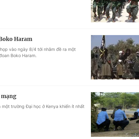
i Boko Haram
 họp vào ngày 8/4 tới nhằm đề ra một
c đoan Boko Haram.
t mạng
một trường Đại học ở Kenya khiến ít nhất