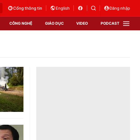
Cổng thông tin
English
Đăng nhập
CÔNG NGHỆ
GIÁO DỤC
VIDEO
PODCAST
VTV Money
VTV Thể thao
VTV Sức khoẻ
Bất động sản
Thị trường 24h
Tấm lòng Việt
Vươn mình bằng AI
VTV4
VTV8
VTV9
Lịch phát sóng
Giao lưu trực tuyến
Sự kiện