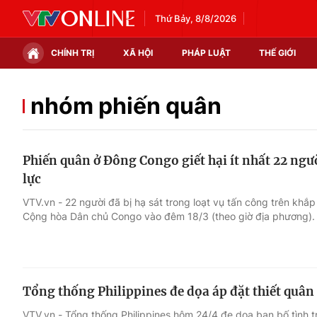
Thứ Bảy, 8/8/2026
CHÍNH TRỊ
XÃ HỘI
PHÁP LUẬT
THẾ GIỚI
Chính trị
Xã hội
nhóm phiến quân
Thế giới
Kinh tế
Phiến quân ở Đông Congo giết hại ít nhất 22 ngư
Tin tức
Tài chính
lực
Thế giới đó đây
Thị trường
VTV.vn - 22 người đã bị hạ sát trong loạt vụ tấn công trên khắp
Cộng hòa Dân chủ Congo vào đêm 18/3 (theo giờ địa phương).
Câu chuyện quốc tế
Góc doanh nghiệp
Dữ liệu và đời sống
Tổng thống Philippines đe dọa áp đặt thiết quân 
VTV.vn - Tổng thống Philippines hôm 24/4 đe dọa ban bố tình t