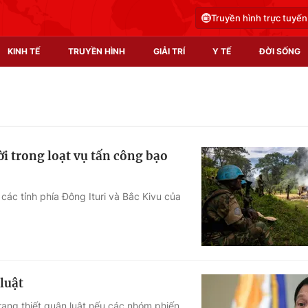
Truyền hình trực tuyến
KINH TẾ
TRUYỀN HÌNH
GIẢI TRÍ
Y TẾ
ĐỜI SỐNG
Pháp luật
Y tế
Truyền hình
Multimedia
ời trong loạt vụ tấn công bạo
Phim VTV
Video
Hậu trường
Shorts video
 các tỉnh phía Đông Ituri và Bắc Kivu của
Nhân vật
Podcast
Khán giả
EMagazine
Giải sao mai
Photo
luật
Infographic
rạng thiết quân luật nếu các nhóm phiến