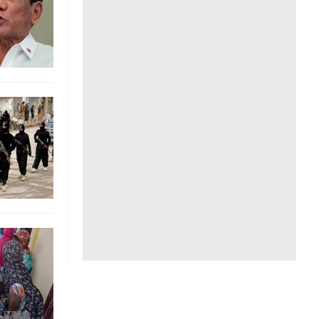
Liên hệ toà soạn
hệ tương lai