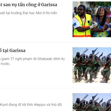
t sau vụ tấn công ở Garissa
t tại trường Đại học Moi ở thị trấn
 tại Garissa
m giam 17 nghi phạm Al-Shabaab dính líu
 trước.
urd đang đi tới tỉnh Aleppo và thủ đô