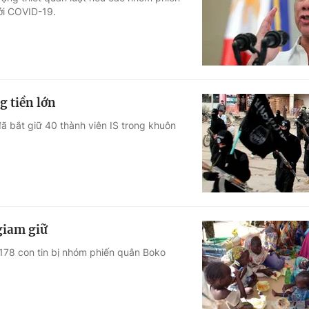
ởi COVID-19.
Góc ảnh
Giáo dục
Công nghệ
Tuyển sinh
Hitech Công ng
g tiền lớn
Học trực tuyến
Sản phẩm
đã bắt giữ 40 thành viên IS trong khuôn
g
Thị trường
Tư vấn
giam giữ
 178 con tin bị nhóm phiến quân Boko