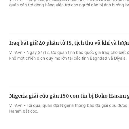
quân cản trở dòng hàng viện trợ cho người dân bị ảnh hưởng b
Giải trí
Đời sống
Điện ảnh
Du lịch
Iraq bắt giữ 40 phần tử IS, tịch thu vũ khí và lượn
Âm nhạc
Làm đẹp
VTV.vn - Ngày 24/12, Cơ quan tình báo quốc gia Iraq cho biết 
khổ một chiến dịch quy mô lớn tại các tỉnh Baghdad và Diyala.
Sao
Chất lượng cuộc sốn
Nigeria giải cứu gần 180 con tin bị Boko Haram 
VTV.vn - Tối qua, quân đội Nigeria thông báo đã giải cứu được
Haram bắt cóc.