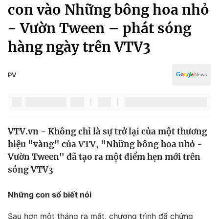
Chính trị
con vào Những bông hoa nhỏ
Truyền hình
- Vườn Tween – phát sóng
Văn hóa - Giải trí
Xã hội
Y tế
hàng ngày trên VTV3
Đời sống
Pháp luật
Công nghệ
Giáo dục
PV
Y tế
Thế giới
VTV.vn - Không chỉ là sự trở lại của một thương
Tin tức
hiệu "vàng" của VTV, "Những bông hoa nhỏ -
Kinh tế
Thế giới đó đây
Vườn Tween" đã tạo ra một điểm hẹn mới trên
Tài chính
sóng VTV3
Dữ liệu và đời sống
Câu chuyện quốc tế
Thị trường
Những con số biết nói
Truyền hình
Góc doanh nghiệp
Sau hơn một tháng ra mắt, chương trình đã chứng