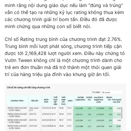
Phim VTV
minh rằng nội dung giáo dục nếu làm "đúng và trúng"
Giải trí
vẫn có thể tạo ra những kỷ lục rating không thua kém
Hậu trường
Điện ảnh
các chương trình giải trí bom tấn. Điều đó đã được
Đời sống
Nhân vật
minh chứng qua những con số biết nói.
Âm nhạc
Du lịch
Khán giả
Chỉ số Rating trung bình của chương trình đạt 2.76%.
Giáo dục
Sao
Trung bình mỗi lượt phát sóng, chương trình tiếp cận
Làm đẹp
Giải sao mai
Tuyển sinh
được tới 2,169,428 lượt người xem. Điều này chứng tỏ
Công nghệ
Chất lượng cuộc sống
Vườn Tween không chỉ là một chương trình dành cho
Học trực tuyến
trẻ em đơn thuần mà đã trở thành một thói quen giải
Hitech Công nghệ tương lai
Giao lưu trực tuyến
trí của hàng triệu gia đình vào khung giờ ăn tối.
Sản phẩm
Lịch phát sóng
Thị trường
Tư vấn
Chuyên mục khác
Emagazine
Podcast