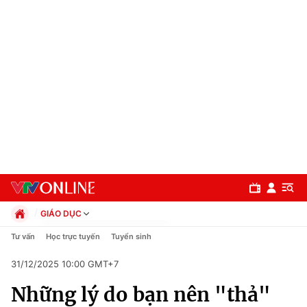
GIÁO DỤC
Chính trị
Tư vấn
Học trực tuyến
Tuyển sinh
Xã hội
31/12/2025 10:00 GMT+7
Pháp luật
Chuyên mục
Kinh tế
Những lý do bạn nên "thả"
Thể thao