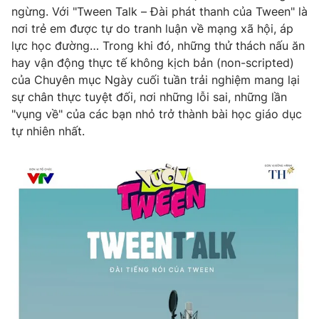
ngừng. Với "Tween Talk – Đài phát thanh của Tween" là
nơi trẻ em được tự do tranh luận về mạng xã hội, áp
lực học đường… Trong khi đó, những thử thách nấu ăn
hay vận động thực tế không kịch bản (non-scripted)
THỜI BÁO VTV
của Chuyên mục Ngày cuối tuần trải nghiệm mang lại
sự chân thực tuyệt đối, nơi những lỗi sai, những lần
Theo dõi báo trên
"vụng về" của các bạn nhỏ trở thành bài học giáo dục
tự nhiên nhất.
Cơ quan chủ quản:
Đài Truyền hình Việt Nam
Cơ quan báo chí:
Thời báo VTV
Giấy phép hoạt động báo in và báo điện tử số 483/GP-BTTTT
cấp ngày 29/12/2023
Tổng Biên tập:
Vũ Thanh Thủy
Phó Tổng Biên tập:
Nguyễn Thị Mỹ Hạnh, Phạm Quốc Thắng,
Nguyễn Trọng Ninh
Tổng đài VTV:
024.38 355 931 - 024.38 355 932
Ðiện thoại Thời báo VTV:
024.66 897 897