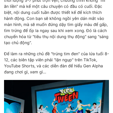
thời lượng 5-7 phút trọn vẹn, chương trình không "mì
ăn liền" mà kể một câu chuyện có đầu có cuối. Đặc
biệt, nội dung cuối tuần được thiết kế để kích thích
hành động. Con bạn sẽ không ngồi yên dán mắt vào
màn hình, mà sẽ muốn đứng dậy tìm giấy màu để gấp,
tìm trứng để ốp la ngay sau khi xem xong. Đó là cách
chuyển hóa từ "tiêu thụ nội dung thụ động" sang "sáng
tạo chủ động".
Để làm ra những chủ đề "trúng tim đen" của lứa tuổi 8-
12, các biên tập viên phải "lặn ngụp" trên TikTok,
YouTube Shorts, và các diễn đàn để hiểu Gen Alpha
đang chơi gì, xem gì…