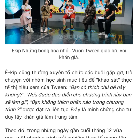
Ekip Những bông hoa nhỏ - Vườn Tween giao lưu với
khán giả.
Ê-kíp cũng thường xuyên tổ chức các buổi gặp gỡ, trò
chuyện với nhóm học sinh mục tiêu để "khảo sát" thực
tế thị hiếu xem của Tween:
"
Bạn
có thích chủ đề này
không?", "
Nếu được đạo diễn cho chương trình này bạn
sẽ làm gì
"
,
"Bạn không thích phần nào trong chương
trình ?"
được đặt ra liên tục. Đây là minh chứng cho tư
duy lấy khán giả làm trung tâm.
Theo đó, trong những ngày gần cuối tháng 12 vừa
qua, một chương trình trải nghiệm thực tế mang tên