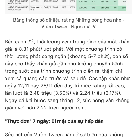
Photo
Infographic
Bảng thông số dữ liệu rating Những bông hoa nhỏ -
Vườn Tween. Nguồn:VTV
Video
Shorts video
Bên cạnh đó, thời lượng xem trung bình của một khán
VTV Money
VTV Thể thao
giả là 8.31 phút/lượt phát. Với một chương trình có
thời lượng phát sóng ngắn (khoảng 5-7 phút), con số
VTV Sức khoẻ
Bất động sản
này cho thấy khán giả gần như không chuyển kênh
trong suốt quá trình chương trình diễn ra, thậm chí
xem cả quảng cáo trước và sau đó. Các tập khác như
Thị trường 24h
Tấm lòng Việt
ngày 12/11 hay 26/11 đều duy trì mức rating rất cao,
lần lượt là 2.48 triệu (3.50%) và 2.24 triệu (3.17%).
VTV4
Vươn mình bằng AI
Ngay cả khi bước sang tháng 12, sức nóng vẫn không
giảm với hơn 2.22 triệu người xem.
VTV9
VTV8
"Thực đơn" 7 ngày: Bí mật của sự hấp dẫn
Liên hệ tòa soạn
English
Sức hút của Vườn Tween nằm ở sự biến hóa không