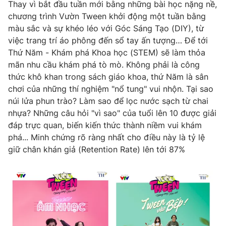
Thay vì bắt đầu tuần mới bằng những bài học nặng nề,
chương trình Vườn Tween khởi động một tuần bằng
màu sắc và sự khéo léo với Góc Sáng Tạo (DIY), từ
việc trang trí áo phông đến sổ tay ấn tượng… Để tới
Thứ Năm - Khám phá Khoa học (STEM) sẽ làm thỏa
mãn nhu cầu khám phá tò mò. Không phải là công
thức khô khan trong sách giáo khoa, thứ Năm là sân
chơi của những thí nghiệm "nổ tung" vui nhộn. Tại sao
núi lửa phun trào? Làm sao để lọc nước sạch từ chai
nhựa? Những câu hỏi "vì sao" của tuổi lên 10 được giải
đáp trực quan, biến kiến thức thành niềm vui khám
phá... Minh chứng rõ ràng nhất cho điều này là tỷ lệ
giữ chân khán giả (Retention Rate) lên tới 87%