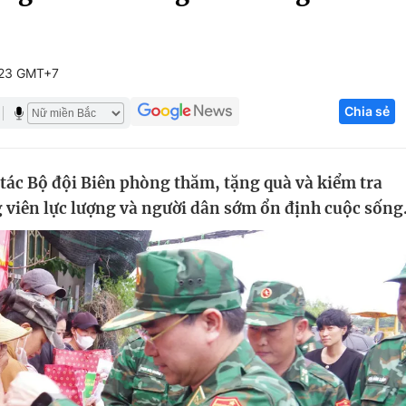
Góc ảnh
:23 GMT+7
Giáo dục
Công nghệ
Chia sẻ
Tuyển sinh
Hitech Công ng
Học trực tuyến
Sản phẩm
tác Bộ đội Biên phòng thăm, tặng quà và kiểm tra
g
Thị trường
 viên lực lượng và người dân sớm ổn định cuộc sống
Tư vấn