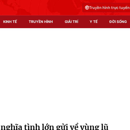
Truyền hình trực tuyến
KINH TẾ
TRUYỀN HÌNH
GIẢI TRÍ
Y TẾ
ĐỜI SỐNG
Pháp luật
Y tế
Truyền hình
Multimedia
Phim VTV
Video
Hậu trường
Shorts video
Nhân vật
Podcast
Khán giả
EMagazine
Giải sao mai
Photo
ghĩa tình lớn gửi về vùng lũ
Infographic