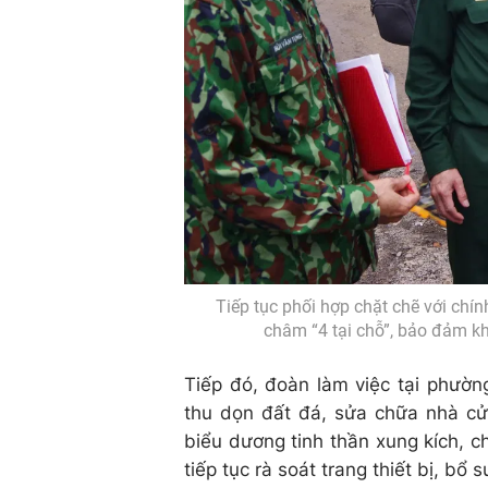
Tiếp tục phối hợp chặt chẽ với chí
châm “4 tại chỗ”, bảo đảm kh
Tiếp đó, đoàn làm việc tại phườn
thu dọn đất đá, sửa chữa nhà cửa
biểu dương tinh thần xung kích, ch
tiếp tục rà soát trang thiết bị, bổ 