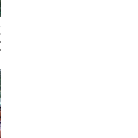
,
a
n
n