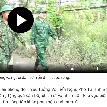
ợng và người dân sớm ổn định cuộc sống.
Biên phòng do Thiếu tướng Võ Tiến Nghị, Phó Tư lệnh B
ăm, tặng quà cán bộ, chiến sĩ và nhân dân khu vực biê
ểm tra công tác khắc phục hậu quả mưa lũ.