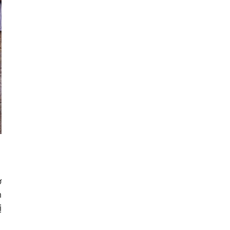
ợ
h
ị