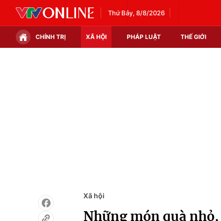
Thứ Bảy, 8/8/2026
CHÍNH TRỊ
XÃ HỘI
PHÁP LUẬT
THẾ GIỚI
Chính trị
Xã hội
Thế giới
Kinh tế
Tin tức
Tài chính
Thế giới đó đây
Thị trường
Câu chuyện quốc tế
Góc doanh nghiệp
Dữ liệu và đời sống
Xã hội
Những món quà nhỏ, n