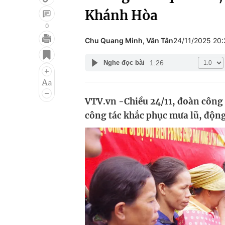
Khánh Hòa
0
Chu Quang Minh, Văn Tân
24/11/2025 20
Giải trí
Đời sống
1:26
Nghe đọc bài
Điện ảnh
Du lịch
Âm nhạc
Làm đẹp
VTV.vn -Chiều 24/11, đoàn công 
Sao
Chất lượng cuộc sốn
công tác khắc phục mưa lũ, động