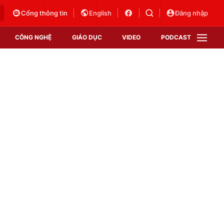
Cổng thông tin
English
Đăng nhập
CÔNG NGHỆ
GIÁO DỤC
VIDEO
PODCAST
VTV Money
VTV Thể thao
VTV Sức khoẻ
Bất động sản
Thị trường 24h
Tấm lòng Việt
Vươn mình bằng AI
VTV4
VTV8
VTV9
Lịch phát sóng
Giao lưu trực tuyến
Sự kiện