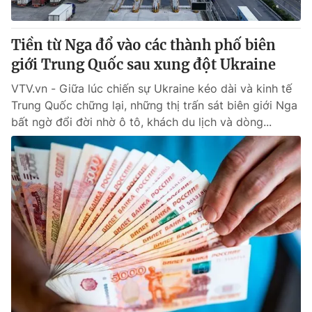
® Cấm sao chép dưới mọi hình thức nếu không có sự chấp
Tiền từ Nga đổ vào các thành phố biên
thuận bằng văn bản. Ghi rõ nguồn VTV.vn khi phát hành lại
giới Trung Quốc sau xung đột Ukraine
thông tin từ website này.
VTV.vn - Giữa lúc chiến sự Ukraine kéo dài và kinh tế
Trung Quốc chững lại, những thị trấn sát biên giới Nga
bất ngờ đổi đời nhờ ô tô, khách du lịch và dòng...