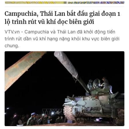
Campuchia, Thái Lan bắt đầu giai đoạn 1
lộ trình rút vũ khí dọc biên giới
VTV.vn - Campuchia và Thái Lan đã khởi động tiến
trình rút dần vũ khí hạng nặng khỏi khu vực biên giới
chung.