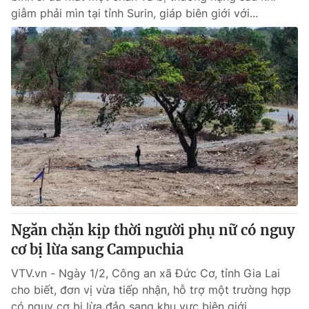
giẫm phải mìn tại tỉnh Surin, giáp biên giới với...
Ngăn chặn kịp thời người phụ nữ có nguy
cơ bị lừa sang Campuchia
VTV.vn - Ngày 1/2, Công an xã Đức Cơ, tỉnh Gia Lai
cho biết, đơn vị vừa tiếp nhận, hỗ trợ một trường hợp
có nguy cơ bị lừa đảo sang khu vực biên giới.