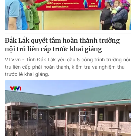
Giao lưu trực tuyến
Sản phẩm
Lịch phát sóng
Thị trường
Tư vấn
Đắk Lắk quyết tâm hoàn thành trường
Chuyên mục khác
nội trú liên cấp trước khai giảng
Emagazine
Podcast
VTV.vn - Tỉnh Đắk Lắk yêu cầu 5 công trình trường nội
trú liên cấp phải hoàn thành, kiểm tra và nghiệm thu
Photo
Infographic
trước lễ khai giảng.
Video
Shorts video
VTV Money
VTV Thể thao
VTV Sức khoẻ
Bất động sản