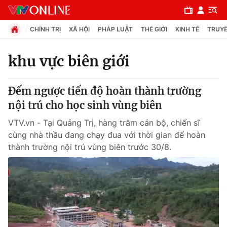
CHÍNH TRỊ
XÃ HỘI
PHÁP LUẬT
THẾ GIỚI
KINH TẾ
TRUYỀ
khu vực biên giới
Chuyên mục
Đếm ngược tiến độ hoàn thành trường
Chính trị
nội trú cho học sinh vùng biên
VTV.vn - Tại Quảng Trị, hàng trăm cán bộ, chiến sĩ
Xã hội
cùng nhà thầu đang chạy đua với thời gian để hoàn
thành trường nội trú vùng biên trước 30/8.
Pháp luật
Y tế
Thế giới