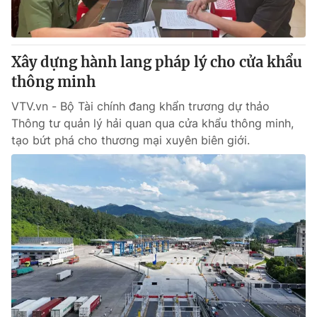
Giấy phép hoạt động báo in và báo điện tử số 483/GP-BTTTT
cấp ngày 29/12/2023
Tổng Biên tập:
Vũ Thanh Thủy
Xây dựng hành lang pháp lý cho cửa khẩu
Phó Tổng Biên tập:
Nguyễn Thị Mỹ Hạnh, Phạm Quốc Thắng,
thông minh
Nguyễn Trọng Ninh
Tổng đài VTV:
024.38 355 931 - 024.38 355 932
VTV.vn - Bộ Tài chính đang khẩn trương dự thảo
Ðiện thoại Thời báo VTV:
024.66 897 897
Thông tư quản lý hải quan qua cửa khẩu thông minh,
Email:
toasoan@vtv.vn
tạo bứt phá cho thương mại xuyên biên giới.
Liên hệ quảng cáo:
024-7300.7108