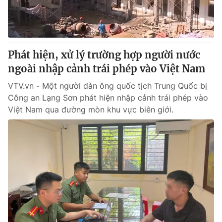
Thị trường 24h
Tấm lòng Việt
VTV4
Vươn mình bằng AI
Phát hiện, xử lý trường hợp người nước
VTV9
VTV8
ngoài nhập cảnh trái phép vào Việt Nam
VTV.vn - Một người đàn ông quốc tịch Trung Quốc bị
Liên hệ tòa soạn
English
Công an Lạng Sơn phát hiện nhập cảnh trái phép vào
Việt Nam qua đường mòn khu vực biên giới.
THỜI BÁO VTV
Theo dõi báo trên
Cơ quan chủ quản:
Đài Truyền hình Việt Nam
Cơ quan báo chí:
Thời báo VTV