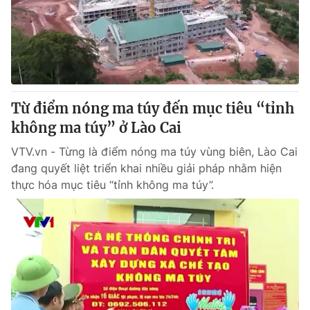
Tin tức
Kinh tế
Thế giới đó đây
Tài chính
Dữ liệu và đời sống
Câu chuyện quốc tế
Thị trường
Từ điểm nóng ma túy đến mục tiêu “tỉnh
Truyền hình
Góc doanh nghiệp
không ma túy” ở Lào Cai
Phim VTV
Giải trí
VTV.vn - Từng là điểm nóng ma túy vùng biên, Lào Cai
Hậu trường
đang quyết liệt triển khai nhiều giải pháp nhằm hiện
Điện ảnh
thực hóa mục tiêu “tỉnh không ma túy”.
Đời sống
Nhân vật
Âm nhạc
Du lịch
Khán giả
Giáo dục
Sao
Làm đẹp
Giải sao mai
Tuyển sinh
Công nghệ
Chất lượng cuộc sống
Học trực tuyến
Hitech Công nghệ tương lai