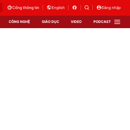
Cổng thông tin
English
Đăng nhập
CÔNG NGHỆ
GIÁO DỤC
VIDEO
PODCAST
VTV Money
VTV Thể thao
VTV Sức khoẻ
Bất động sản
Thị trường 24h
Tấm lòng Việt
Vươn mình bằng AI
VTV4
VTV8
VTV9
Lịch phát sóng
Giao lưu trực tuyến
Sự kiện