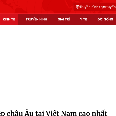
Truyền hình trực tuyến
KINH TẾ
TRUYỀN HÌNH
GIẢI TRÍ
Y TẾ
ĐỜI SỐNG
Pháp luật
Y tế
Truyền hình
Multimedia
Phim VTV
Video
Hậu trường
Shorts video
Nhân vật
Podcast
Khán giả
EMagazine
Giải sao mai
Photo
p châu Âu tại Việt Nam cao nhất
Infographic