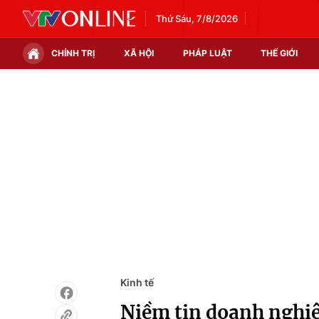
Thứ Sáu, 7/8/2026
CHÍNH TRỊ
XÃ HỘI
PHÁP LUẬT
THẾ GIỚI
Chính trị
Xã hội
Thế giới
Kinh tế
Tin tức
Tài chính
Thế giới đó đây
Thị trường
Câu chuyện quốc tế
Góc doanh nghiệp
Dữ liệu và đời sống
Kinh tế
Niềm tin doanh nghiệ