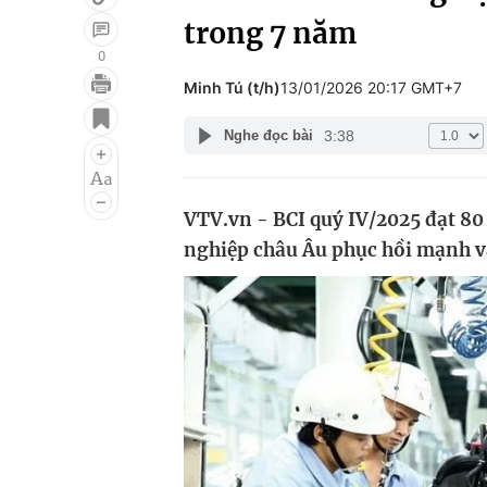
trong 7 năm
0
Minh Tú (t/h)
13/01/2026 20:17 GMT+7
Giải trí
Đời sống
3:38
Nghe đọc bài
Điện ảnh
Du lịch
Âm nhạc
Làm đẹp
VTV.vn - BCI quý IV/2025 đạt 80
Sao
Chất lượng cuộc sốn
nghiệp châu Âu phục hồi mạnh và