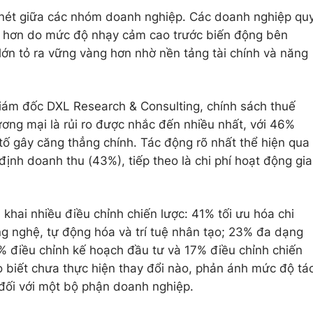
 nét giữa các nhóm doanh nghiệp. Các doanh nghiệp qu
ều hơn do mức độ nhạy cảm cao trước biến động bên
lớn tỏ ra vững vàng hơn nhờ nền tảng tài chính và năng
Giám đốc DXL Research & Consulting, chính sách thuế
ơng mại là rủi ro được nhắc đến nhiều nhất, với 46%
tố gây căng thẳng chính. Tác động rõ nhất thể hiện qua
ịnh doanh thu (43%), tiếp theo là chi phí hoạt động gia
khai nhiều điều chỉnh chiến lược: 41% tối ưu hóa chi
g nghệ, tự động hóa và trí tuệ nhân tạo; 23% đa dạng
% điều chỉnh kế hoạch đầu tư và 17% điều chỉnh chiến
 biết chưa thực hiện thay đổi nào, phản ánh mức độ tá
đối với một bộ phận doanh nghiệp.