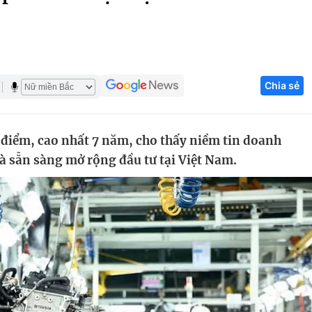
Góc ảnh
Giáo dục
Công nghệ
Chia sẻ
Tuyển sinh
Hitech Công ng
Học trực tuyến
Sản phẩm
 điểm, cao nhất 7 năm, cho thấy niềm tin doanh
g
Thị trường
 sẵn sàng mở rộng đầu tư tại Việt Nam.
Tư vấn