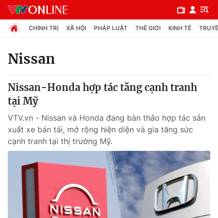
CHÍNH TRỊ
XÃ HỘI
PHÁP LUẬT
THẾ GIỚI
KINH TẾ
TRUYỀ
Nissan
Chuyên mục
Nissan-Honda hợp tác tăng cạnh tranh
Chính trị
tại Mỹ
VTV.vn - Nissan và Honda đang bàn thảo hợp tác sản
Xã hội
xuất xe bán tải, mở rộng hiện diện và gia tăng sức
cạnh tranh tại thị trường Mỹ.
Pháp luật
Y tế
Thế giới