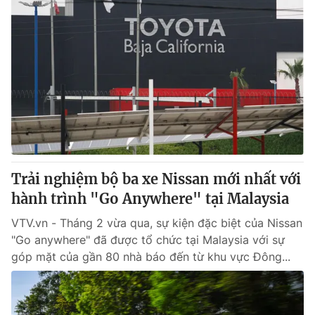
Trải nghiệm bộ ba xe Nissan mới nhất với
hành trình "Go Anywhere" tại Malaysia
VTV.vn - Tháng 2 vừa qua, sự kiện đặc biệt của Nissan
"Go anywhere" đã được tổ chức tại Malaysia với sự
góp mặt của gần 80 nhà báo đến từ khu vực Đông...