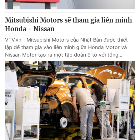
® Cấm sao chép dưới mọi hình thức nếu không có sự chấp
Mitsubishi Motors sẽ tham gia liên minh
thuận bằng văn bản. Ghi rõ nguồn VTV.vn khi phát hành lại
Honda - Nissan
thông tin từ website này.
VTV.vn - Mitsubishi Motors của Nhật Bản được thiết
lập để tham gia vào liên minh giữa Honda Motor và
Nissan Motor tạo ra một tập đoàn ô tô với tổng...