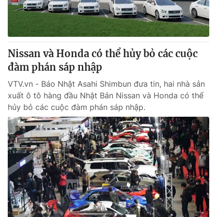
Thị trường 24h
Tấm lòng Việt
VTV4
Vươn mình bằng AI
Nissan và Honda có thể hủy bỏ các cuộc
VTV9
VTV8
đàm phán sáp nhập
VTV.vn - Báo Nhật Asahi Shimbun đưa tin, hai nhà sản
Liên hệ tòa soạn
English
xuất ô tô hàng đầu Nhật Bản Nissan và Honda có thể
hủy bỏ các cuộc đàm phán sáp nhập.
THỜI BÁO VTV
Theo dõi báo trên
Cơ quan chủ quản:
Đài Truyền hình Việt Nam
Cơ quan báo chí:
Thời báo VTV