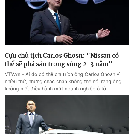
Cựu chủ tịch Carlos Ghosn: "Nissan có
thể sẽ phá sản trong vòng 2-3 năm"
VTV.vn - Ai đó có thể chỉ trích ông Carlos Ghosn vì
nhiều thứ, nhưng chắc chắn không thể nói rằng ông
không biết điều hành một doanh nghiệp ô tô.