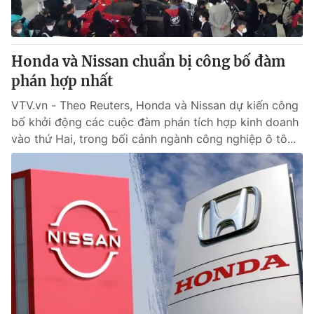
Giấy phép hoạt động báo in và báo điện tử số 483/GP-BTTTT
cấp ngày 29/12/2023
Tổng Biên tập:
Vũ Thanh Thủy
Honda và Nissan chuẩn bị công bố đàm
Phó Tổng Biên tập:
Nguyễn Thị Mỹ Hạnh, Phạm Quốc Thắng,
phán hợp nhất
Nguyễn Trọng Ninh
Tổng đài VTV:
024.38 355 931 - 024.38 355 932
VTV.vn - Theo Reuters, Honda và Nissan dự kiến công
Ðiện thoại Thời báo VTV:
024.66 897 897
bố khởi động các cuộc đàm phán tích hợp kinh doanh
Email:
toasoan@vtv.vn
vào thứ Hai, trong bối cảnh ngành công nghiệp ô tô...
Liên hệ quảng cáo:
024-7300.7108