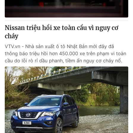
Nissan triệu hồi xe toàn cầu vì nguy cơ
cháy
VTV.vn - Nhà sản xuất ô tô Nhật Bản mới đây đã
thông báo triệu hồi hơn 450.000 xe trên phạm vi toàn
cầu do lỗi rò rỉ dầu phanh, tiềm ẩn nguy cơ cháy nổ.