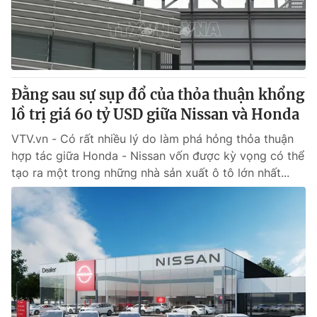
Giao lưu trực tuyến
Sản phẩm
Lịch phát sóng
Thị trường
Tư vấn
Đằng sau sự sụp đổ của thỏa thuận khổng
Chuyên mục khác
lồ trị giá 60 tỷ USD giữa Nissan và Honda
Emagazine
Podcast
VTV.vn - Có rất nhiều lý do làm phá hỏng thỏa thuận
hợp tác giữa Honda - Nissan vốn được kỳ vọng có thể
Photo
Infographic
tạo ra một trong những nhà sản xuất ô tô lớn nhất...
Video
Shorts video
VTV Money
VTV Thể thao
VTV Sức khoẻ
Bất động sản