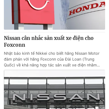
Tin tức
Kinh tế
Thế giới đó đây
Tài chính
Dữ liệu và đời sống
Câu chuyện quốc tế
Thị trường
Nissan cân nhắc sản xuất xe điện cho
Truyền hình
Góc doanh nghiệp
Foxconn
Phim VTV
Giải trí
Nhật báo kinh tế Nikkei cho biết hãng Nissan Motor
Hậu trường
đàm phán với hãng Foxconn của Đài Loan (Trung
Điện ảnh
Quốc) về khả năng hợp tác sản xuất xe điện nhằm...
Đời sống
Nhân vật
Âm nhạc
Du lịch
Khán giả
Giáo dục
Sao
Làm đẹp
Giải sao mai
Tuyển sinh
Công nghệ
Chất lượng cuộc sống
Học trực tuyến
Hitech Công nghệ tương lai