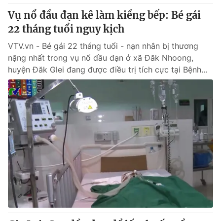
Thị trường 24h
Tấm lòng Việt
Vụ nổ đầu đạn kê làm kiềng bếp: Bé gái
22 tháng tuổi nguy kịch
VTV4
Vươn mình bằng AI
VTV.vn - Bé gái 22 tháng tuổi - nạn nhân bị thương
nặng nhất trong vụ nổ đầu đạn ở xã Đăk Nhoong,
VTV9
VTV8
huyện Đăk Glei đang được điều trị tích cực tại Bệnh...
Liên hệ tòa soạn
English
THỜI BÁO VTV
Theo dõi báo trên
Cơ quan chủ quản:
Đài Truyền hình Việt Nam
Cơ quan báo chí:
Thời báo VTV