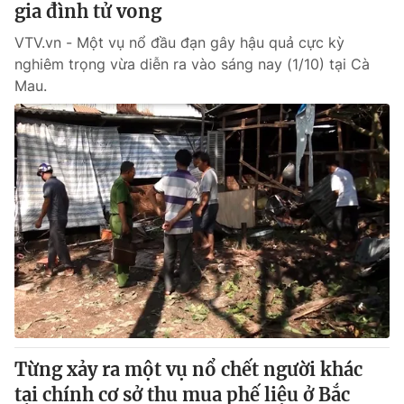
gia đình tử vong
VTV.vn - Một vụ nổ đầu đạn gây hậu quả cực kỳ
® Cấm sao chép dưới mọi hình thức nếu không có sự chấp
nghiêm trọng vừa diễn ra vào sáng nay (1/10) tại Cà
thuận bằng văn bản. Ghi rõ nguồn VTV.vn khi phát hành lại
Mau.
thông tin từ website này.
Từng xảy ra một vụ nổ chết người khác
tại chính cơ sở thu mua phế liệu ở Bắc