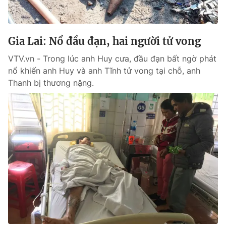
Giao lưu trực tuyến
Sản phẩm
Lịch phát sóng
Thị trường
Gia Lai: Nổ đầu đạn, hai người tử vong
Tư vấn
VTV.vn - Trong lúc anh Huy cưa, đầu đạn bất ngờ phát
Chuyên mục khác
nổ khiến anh Huy và anh Tĩnh tử vong tại chỗ, anh
Thanh bị thương nặng.
Emagazine
Podcast
Photo
Infographic
Video
Shorts video
VTV Money
VTV Thể thao
VTV Sức khoẻ
Bất động sản