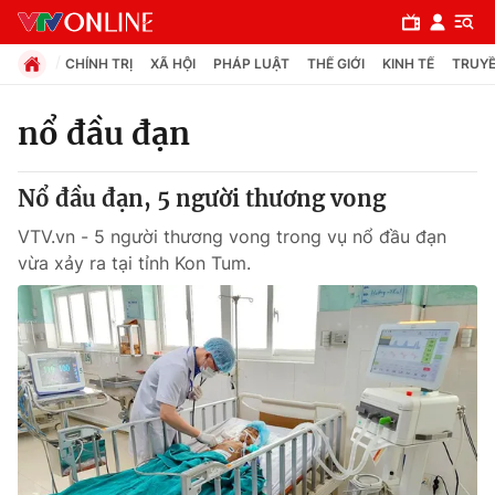
CHÍNH TRỊ
XÃ HỘI
PHÁP LUẬT
THẾ GIỚI
KINH TẾ
TRUYỀ
nổ đầu đạn
Chuyên mục
Nổ đầu đạn, 5 người thương vong
Chính trị
VTV.vn - 5 người thương vong trong vụ nổ đầu đạn
vừa xảy ra tại tỉnh Kon Tum.
Xã hội
Pháp luật
Y tế
Thế giới