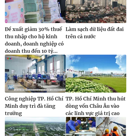
Đề xuất giảm 30% thuế
Làm sạch dữ liệu đất đai
thu nhập cho hộ kinh
trên cả nước
doanh, doanh nghiệp có
doanh thu đến 10 tỷ...
Công nghiệp TP. Hồ Chí
TP. Hồ Chí Minh thu hút
Minh duy trì đà tăng
dòng vốn Châu Âu vào
trưởng
các lĩnh vực giá trị cao