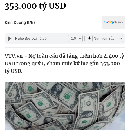
Chính trị
353.000 tỷ USD
Truyền hình
Văn hóa - Giải trí
Xã hội
Y tế
Kiên Dương (t/h)
Đời sống
Pháp luật
Công nghệ
Nghe đọc bài
1:50
Giáo dục
Y tế
VTV.vn - Nợ toàn cầu đã tăng thêm hơn 4.400 tỷ
USD trong quý I, chạm mức kỷ lục gần 353.000
Thế giới
tỷ USD.
Tin tức
Kinh tế
Thế giới đó đây
Tài chính
Dữ liệu và đời sống
Câu chuyện quốc tế
Thị trường
Truyền hình
Góc doanh nghiệp