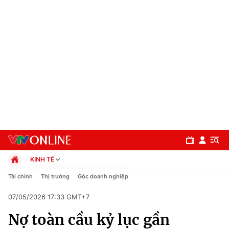
KINH TẾ
Chính trị
Tài chính
Thị trường
Góc doanh nghiệp
Xã hội
07/05/2026 17:33 GMT+7
Pháp luật
Chuyên mục
Kinh tế
Nợ toàn cầu kỷ lục gần
Thể thao