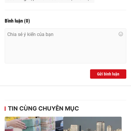
Bình luận
(
0
)
Gửi bình luận
TIN CÙNG CHUYÊN MỤC