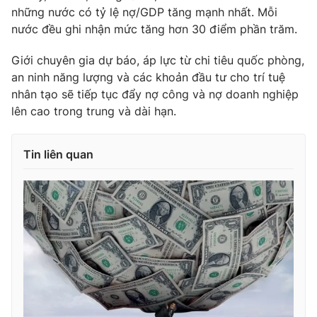
những nước có tỷ lệ nợ/GDP tăng mạnh nhất. Mỗi
nước đều ghi nhận mức tăng hơn 30 điểm phần trăm.
Giới chuyên gia dự báo, áp lực từ chi tiêu quốc phòng,
THỜI BÁO VTV
an ninh năng lượng và các khoản đầu tư cho trí tuệ
nhân tạo sẽ tiếp tục đẩy nợ công và nợ doanh nghiệp
lên cao trong trung và dài hạn.
Theo dõi báo trên
Tin liên quan
Cơ quan chủ quản:
Đài Truyền hình Việt Nam
Cơ quan báo chí:
Thời báo VTV
Giấy phép hoạt động báo in và báo điện tử số 483/GP-BTTTT
cấp ngày 29/12/2023
Tổng Biên tập:
Vũ Thanh Thủy
Phó Tổng Biên tập:
Nguyễn Thị Mỹ Hạnh, Phạm Quốc Thắng,
Nguyễn Trọng Ninh
Tổng đài VTV:
024.38 355 931 - 024.38 355 932