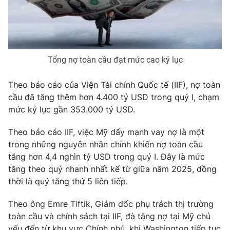
Phim VTV
Giải trí
Hậu trường
Điện ảnh
Đời sống
Nhân vật
Âm nhạc
Tổng nợ toàn cầu đạt mức cao kỷ lục
Du lịch
Khán giả
Giáo dục
Sao
Làm đẹp
Theo báo cáo của Viện Tài chính Quốc tế (IIF), nợ toàn
Giải sao mai
Tuyển sinh
cầu đã tăng thêm hơn 4.400 tỷ USD trong quý I, chạm
Công nghệ
Chất lượng cuộc sống
mức kỷ lục gần 353.000 tỷ USD.
Học trực tuyến
Hitech Công nghệ tương lai
Giao lưu trực tuyến
Theo báo cáo IIF, việc Mỹ đẩy mạnh vay nợ là một
Sản phẩm
trong những nguyên nhân chính khiến nợ toàn cầu
tăng hơn 4,4 nghìn tỷ USD trong quý I. Đây là mức
Lịch phát sóng
Thị trường
tăng theo quý nhanh nhất kể từ giữa năm 2025, đồng
thời là quý tăng thứ 5 liên tiếp.
Tư vấn
Chuyên mục khác
Theo ông Emre Tiftik, Giám đốc phụ trách thị trường
toàn cầu và chính sách tại IIF, đà tăng nợ tại Mỹ chủ
Emagazine
Podcast
yếu đến từ khu vực Chính phủ, khi Washington tiếp tục