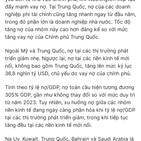
đẩy mạnh vay nợ. Tại Trung Quốc, nợ của các doanh
Photo
Infographic
nghiệp phi tài chính cũng tăng nhanh ngay từ đầu năm,
trong đó phần lớn là doanh nghiệp nhà nước. Tốc độ
Video
Shorts video
tăng nợ của nhóm này cao hơn đáng kể so với mức
tăng vay nợ của Chính phủ Trung Quốc.
VTV Money
VTV Thể thao
Ngoài Mỹ và Trung Quốc, nợ tại các thị trường phát
triển giảm nhẹ. Ngược lại, nợ tại các nền kinh tế mới
VTV Sức khoẻ
Bất động sản
nổi, không bao gồm Trung Quốc, tăng lên mức kỷ lục
36,8 nghìn tỷ USD, chủ yếu do vay nợ của chính phủ.
Thị trường 24h
Tấm lòng Việt
Tính theo tỷ lệ nợ/GDP, nợ toàn cầu hiện tương đương
305% GDP, gần như không thay đổi so với mức duy trì
VTV4
Vươn mình bằng AI
từ năm 2023. Tuy nhiên, xu hướng nợ giữa các nhóm
nền kinh tế đang ngày càng phân hóa khi tỷ lệ nợ/GDP
tại các thị trường phát triển giảm, trong khi tiếp tục
VTV9
VTV8
tăng đều tại các nền kinh tế mới nổi.
Liên hệ tòa soạn
English
Na Uy, Kuwait, Trung Quốc, Bahrain và Saudi Arabia là