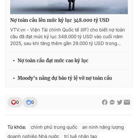
Ðiện thoại Thời báo VTV:
024.66 897 897
Email:
toasoan@vtv.vn
Nợ toàn cầu lên mức kỷ lục 348.000 tỷ USD
Liên hệ quảng cáo:
024-7300.7108
VTV.vn - Viện Tài chính Quốc tế (IIF) cho biết nợ toàn
cầu đã đạt mức kỷ lục 348.000 tỷ USD vào cuối năm
2025, sau khi tăng thêm gần 29.000 tỷ USD trong...
Nợ toàn cầu đạt mức cao kỷ lục
Moody’s nâng dự báo tỷ lệ vỡ nợ toàn cầu
0
0
® Cấm sao chép dưới mọi hình thức nếu không có sự chấp
thuận bằng văn bản. Ghi rõ nguồn VTV.vn khi phát hành lại
thông tin từ website này.
Từ khóa:
chính phủ trung quốc
an ninh năng lượng
doanh nghiệp Nhà nước
trí tuệ nhân tạo