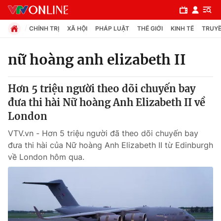
CHÍNH TRỊ
XÃ HỘI
PHÁP LUẬT
THẾ GIỚI
KINH TẾ
TRUYỀ
nữ hoàng anh elizabeth II
Chuyên mục
Hơn 5 triệu người theo dõi chuyến bay
Chính trị
đưa thi hài Nữ hoàng Anh Elizabeth II về
London
Xã hội
VTV.vn - Hơn 5 triệu người đã theo dõi chuyến bay
đưa thi hài của Nữ hoàng Anh Elizabeth II từ Edinburgh
Pháp luật
về London hôm qua.
Y tế
Thế giới