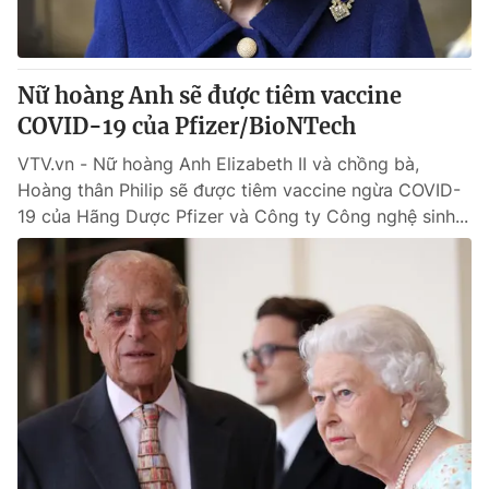
Giấy phép hoạt động báo in và báo điện tử số 483/GP-BTTTT
cấp ngày 29/12/2023
Tổng Biên tập:
Vũ Thanh Thủy
Nữ hoàng Anh sẽ được tiêm vaccine
Phó Tổng Biên tập:
Nguyễn Thị Mỹ Hạnh, Phạm Quốc Thắng,
COVID-19 của Pfizer/BioNTech
Nguyễn Trọng Ninh
Tổng đài VTV:
024.38 355 931 - 024.38 355 932
VTV.vn - Nữ hoàng Anh Elizabeth II và chồng bà,
Ðiện thoại Thời báo VTV:
024.66 897 897
Hoàng thân Philip sẽ được tiêm vaccine ngừa COVID-
Email:
toasoan@vtv.vn
19 của Hãng Dược Pfizer và Công ty Công nghệ sinh...
Liên hệ quảng cáo:
024-7300.7108