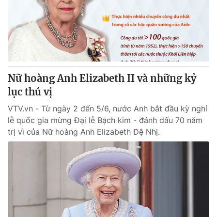
Giao lưu trực tuyến
Sản phẩm
Lịch phát sóng
Thị trường
Tư vấn
Chuyên mục khác
Nữ hoàng Anh Elizabeth II và những kỷ
Emagazine
Podcast
lục thú vị
VTV.vn - Từ ngày 2 đến 5/6, nước Anh bắt đầu kỳ nghỉ
Photo
Infographic
lễ quốc gia mừng Đại lễ Bạch kim - đánh dấu 70 năm
trị vì của Nữ hoàng Anh Elizabeth Đệ Nhị.
Video
Shorts video
VTV Money
VTV Thể thao
VTV Sức khoẻ
Bất động sản