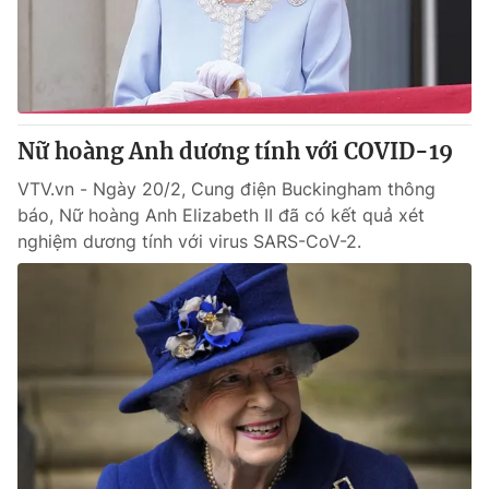
Thị trường 24h
Tấm lòng Việt
VTV4
Vươn mình bằng AI
VTV9
VTV8
Nữ hoàng Anh dương tính với COVID-19
VTV.vn - Ngày 20/2, Cung điện Buckingham thông
Liên hệ tòa soạn
English
báo, Nữ hoàng Anh Elizabeth II đã có kết quả xét
nghiệm dương tính với virus SARS-CoV-2.
THỜI BÁO VTV
Theo dõi báo trên
Cơ quan chủ quản:
Đài Truyền hình Việt Nam
Cơ quan báo chí:
Thời báo VTV