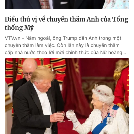
® Cấm sao chép dưới mọi hình thức nếu không có sự chấp
Điều thú vị về chuyến thăm Anh của Tổng
thuận bằng văn bản. Ghi rõ nguồn VTV.vn khi phát hành lại
thống Mỹ
thông tin từ website này.
VTV.vn - Năm ngoái, ông Trump đến Anh trong một
chuyến thăm làm việc. Còn lần này là chuyến thăm
cấp nhà nước theo lời mời chính thức của Nữ hoàng...