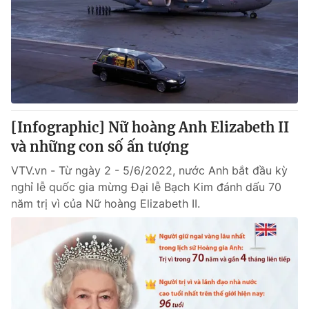
Tin tức
Kinh tế
Thế giới đó đây
Tài chính
Dữ liệu và đời sống
Câu chuyện quốc tế
Thị trường
Truyền hình
Góc doanh nghiệp
[Infographic] Nữ hoàng Anh Elizabeth II
Phim VTV
và những con số ấn tượng
Giải trí
Hậu trường
VTV.vn - Từ ngày 2 - 5/6/2022, nước Anh bắt đầu kỳ
Điện ảnh
nghỉ lễ quốc gia mừng Đại lễ Bạch Kim đánh dấu 70
Đời sống
Nhân vật
năm trị vì của Nữ hoàng Elizabeth II.
Âm nhạc
Du lịch
Khán giả
Giáo dục
Sao
Làm đẹp
Giải sao mai
Tuyển sinh
Công nghệ
Chất lượng cuộc sống
Học trực tuyến
Hitech Công nghệ tương lai