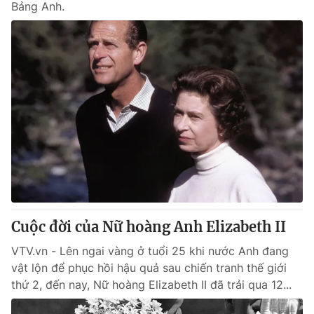
Bảng Anh.
Cuộc đời của Nữ hoàng Anh Elizabeth II
VTV.vn - Lên ngai vàng ở tuổi 25 khi nước Anh đang
vật lộn để phục hồi hậu quả sau chiến tranh thế giới
thứ 2, đến nay, Nữ hoàng Elizabeth II đã trải qua 12...