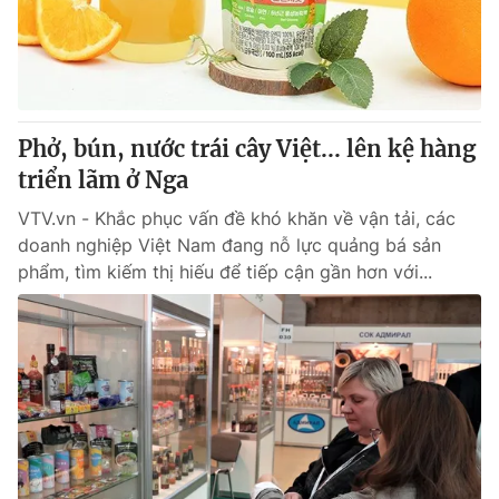
Giao lưu trực tuyến
Sản phẩm
Lịch phát sóng
Thị trường
Tư vấn
Phở, bún, nước trái cây Việt... lên kệ hàng
Chuyên mục khác
triển lãm ở Nga
Emagazine
Podcast
VTV.vn - Khắc phục vấn đề khó khăn về vận tải, các
doanh nghiệp Việt Nam đang nỗ lực quảng bá sản
Photo
Infographic
phẩm, tìm kiếm thị hiếu để tiếp cận gần hơn với...
Video
Shorts video
VTV Money
VTV Thể thao
VTV Sức khoẻ
Bất động sản