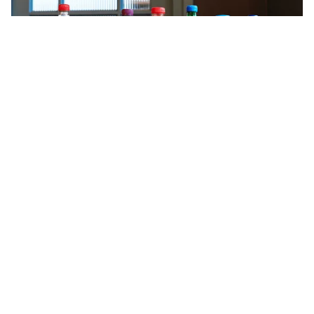
Tin mới
Video
Live
Emagazine
Trang chủ
Kỹ thuật tiên phong trong ngành răng
hàm mặt
VTV.vn - Một kỹ thuật tiên phong trong ngành răng
hàm mặt vừa được VN áp dụng. Đó là kỹ thuật vi phẫu
khi cấy ghép xương hàm dưới cho người bị biến...