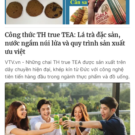
Giấy phép hoạt động báo in và báo điện tử số 483/GP-BTTTT
cấp ngày 29/12/2023
Tổng Biên tập:
Vũ Thanh Thủy
Phó Tổng Biên tập:
Nguyễn Thị Mỹ Hạnh, Phạm Quốc Thắng,
Công thức TH true TEA: Lá trà đặc sản,
Nguyễn Trọng Ninh
Tổng đài VTV:
nước ngầm núi lửa và quy trình sản xuất
024.38 355 931 - 024.38 355 932
Ðiện thoại Thời báo VTV:
ưu việt
024.66 897 897
Email:
toasoan@vtv.vn
VTV.vn - Những chai TH true TEA được sản xuất trên
Liên hệ quảng cáo:
024-7300.7108
dây chuyền hiện đại, khép kín từ Đức với công nghệ
tiên tiến hàng đầu trong ngành thực phẩm và đồ uống.