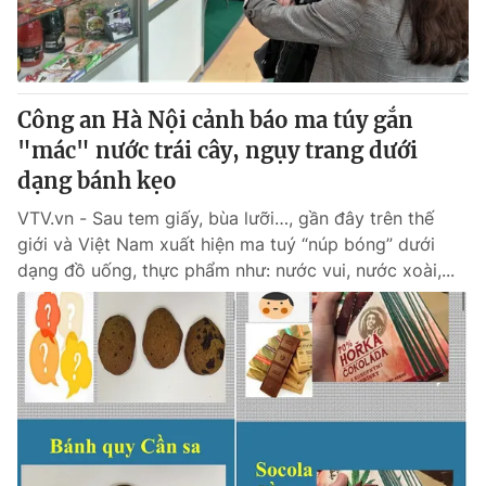
Thị trường 24h
Tấm lòng Việt
VTV4
Vươn mình bằng AI
Công an Hà Nội cảnh báo ma túy gắn
VTV9
VTV8
"mác" nước trái cây, ngụy trang dưới
dạng bánh kẹo
Liên hệ tòa soạn
English
VTV.vn - Sau tem giấy, bùa lưỡi…, gần đây trên thế
giới và Việt Nam xuất hiện ma tuý “núp bóng” dưới
dạng đồ uống, thực phẩm như: nước vui, nước xoài,...
THỜI BÁO VTV
Theo dõi báo trên
Cơ quan chủ quản:
Đài Truyền hình Việt Nam
Cơ quan báo chí:
Thời báo VTV