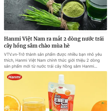
Tin tức
Kinh tế
Thế giới đó đây
Tài chính
Dữ liệu và đời sống
Câu chuyện quốc tế
Thị trường
Hanmi Việt Nam ra mắt 2 dòng nước trái
Truyền hình
Góc doanh nghiệp
cây hồng sâm chào mùa hè
Phim VTV
Giải trí
VTV.vn-Trở thành sản phẩm được nhiều bạn nhỏ yêu
Hậu trường
thích, Hanmi Việt Nam chính thức giới thiệu 2 dòng
Điện ảnh
sản phẩm mới từ nước trái cây hồng sâm Hanmi...
Đời sống
Nhân vật
Âm nhạc
Du lịch
Khán giả
Giáo dục
Sao
Làm đẹp
Giải sao mai
Tuyển sinh
Công nghệ
Chất lượng cuộc sống
Học trực tuyến
Hitech Công nghệ tương lai