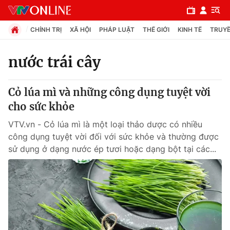
CHÍNH TRỊ
XÃ HỘI
PHÁP LUẬT
THẾ GIỚI
KINH TẾ
TRUYỀ
nước trái cây
Chuyên mục
Cỏ lúa mì và những công dụng tuyệt vời
Chính trị
cho sức khỏe
VTV.vn - Cỏ lúa mì là một loại thảo dược có nhiều
Xã hội
công dụng tuyệt vời đối với sức khỏe và thường được
sử dụng ở dạng nước ép tươi hoặc dạng bột tại các...
Pháp luật
Y tế
Thế giới