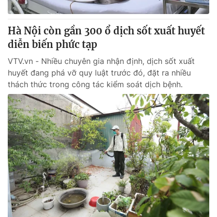
Giấy phép hoạt động báo in và báo điện tử số 483/GP-BTTTT
cấp ngày 29/12/2023
Hà Nội còn gần 300 ổ dịch sốt xuất huyết
Tổng Biên tập:
Vũ Thanh Thủy
diễn biến phức tạp
Phó Tổng Biên tập:
Nguyễn Thị Mỹ Hạnh, Phạm Quốc Thắng,
Nguyễn Trọng Ninh
VTV.vn - Nhiều chuyên gia nhận định, dịch sốt xuất
Tổng đài VTV:
024.38 355 931 - 024.38 355 932
huyết đang phá vỡ quy luật trước đó, đặt ra nhiều
Ðiện thoại Thời báo VTV:
024.66 897 897
thách thức trong công tác kiểm soát dịch bệnh.
Email:
toasoan@vtv.vn
Liên hệ quảng cáo:
024-7300.7108