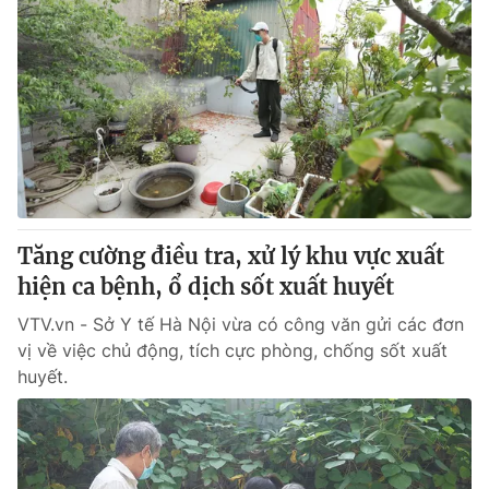
Tăng cường điều tra, xử lý khu vực xuất
hiện ca bệnh, ổ dịch sốt xuất huyết
VTV.vn - Sở Y tế Hà Nội vừa có công văn gửi các đơn
vị về việc chủ động, tích cực phòng, chống sốt xuất
huyết.