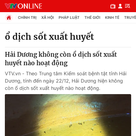
CHÍNH TRỊ
XÃ HỘI
PHÁP LUẬT
THẾ GIỚI
KINH TẾ
TRUYỀ
ổ dịch sốt xuất huyết
Chuyên mục
Hải Dương không còn ổ dịch sốt xuất
Chính trị
huyết nào hoạt động
VTV.vn - Theo Trung tâm Kiểm soát bệnh tật tỉnh Hải
Xã hội
Dương, tính đến ngày 22/12, Hải Dương hiện không
còn ổ dịch sốt xuất huyết nào hoạt động.
Pháp luật
Y tế
Thế giới