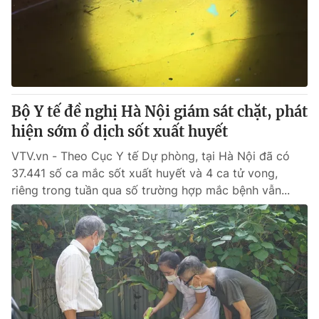
Tin tức
Kinh tế
Thế giới đó đây
Tài chính
Dữ liệu và đời sống
Câu chuyện quốc tế
Thị trường
Bộ Y tế đề nghị Hà Nội giám sát chặt, phát
Truyền hình
Góc doanh nghiệp
hiện sớm ổ dịch sốt xuất huyết
Phim VTV
Giải trí
VTV.vn - Theo Cục Y tế Dự phòng, tại Hà Nội đã có
Hậu trường
37.441 số ca mắc sốt xuất huyết và 4 ca tử vong,
Điện ảnh
riêng trong tuần qua số trường hợp mắc bệnh vẫn...
Đời sống
Nhân vật
Âm nhạc
Du lịch
Khán giả
Giáo dục
Sao
Làm đẹp
Giải sao mai
Tuyển sinh
Công nghệ
Chất lượng cuộc sống
Học trực tuyến
Hitech Công nghệ tương lai