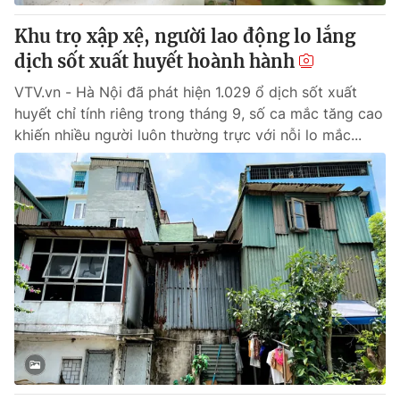
Khu trọ xập xệ, người lao động lo lắng
® Cấm sao chép dưới mọi hình thức nếu không có sự chấp
dịch sốt xuất huyết hoành hành
thuận bằng văn bản. Ghi rõ nguồn VTV.vn khi phát hành lại
thông tin từ website này.
VTV.vn - Hà Nội đã phát hiện 1.029 ổ dịch sốt xuất
huyết chỉ tính riêng trong tháng 9, số ca mắc tăng cao
khiến nhiều người luôn thường trực với nỗi lo mắc...