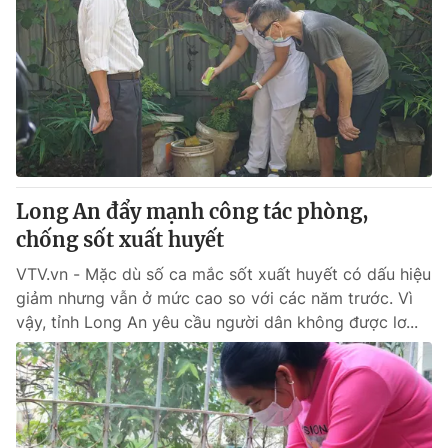
Long An đẩy mạnh công tác phòng,
chống sốt xuất huyết
VTV.vn - Mặc dù số ca mắc sốt xuất huyết có dấu hiệu
giảm nhưng vẫn ở mức cao so với các năm trước. Vì
vậy, tỉnh Long An yêu cầu người dân không được lơ...