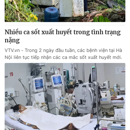
Thị trường 24h
Tấm lòng Việt
VTV4
Vươn mình bằng AI
Nhiều ca sốt xuất huyết trong tình trạng
VTV9
VTV8
nặng
VTV.vn - Trong 2 ngày đầu tuần, các bệnh viện tại Hà
Liên hệ tòa soạn
English
Nội liên tục tiếp nhận các ca mắc sốt xuất huyết mới.
THỜI BÁO VTV
Theo dõi báo trên
Cơ quan chủ quản:
Đài Truyền hình Việt Nam
Cơ quan báo chí:
Thời báo VTV