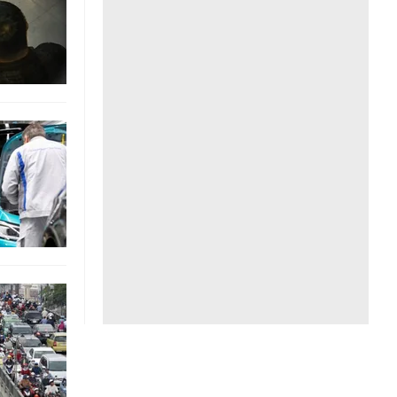
Liên hệ toà soạn
hệ tương lai