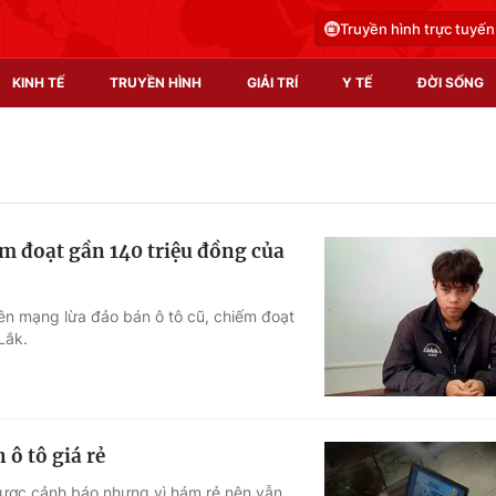
Truyền hình trực tuyến
KINH TẾ
TRUYỀN HÌNH
GIẢI TRÍ
Y TẾ
ĐỜI SỐNG
Pháp luật
Y tế
Truyền hình
Multimedia
ếm đoạt gần 140 triệu đồng của
Phim VTV
Video
Hậu trường
Shorts video
ên mạng lừa đảo bán ô tô cũ, chiếm đoạt
Lắk.
Nhân vật
Podcast
Khán giả
EMagazine
Giải sao mai
Photo
 ô tô giá rẻ
Infographic
 được cảnh báo nhưng vì hám rẻ nên vẫn