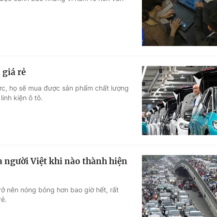
Góc ảnh
Giáo dục
Công nghệ
Tuyển sinh
Hitech Công ng
 giá rẻ
Học trực tuyến
Sản phẩm
 lực, họ sẽ mua được sản phẩm chất lượng
inh kiện ô tô.
g
Thị trường
Tư vấn
a người Việt khi nào thành hiện
rở nên nóng bỏng hơn bao giờ hết, rất
rẻ.