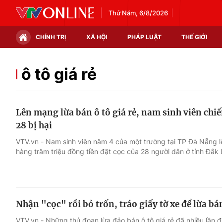
Thứ Năm, 6/8/2026
CHÍNH TRỊ
XÃ HỘI
PHÁP LUẬT
THẾ GIỚI
Chính trị
Xã hội
ô tô giá rẻ
Thế giới
Kinh tế
Lên mạng lừa bán ô tô giá rẻ, nam sinh viên chi
Tin tức
Tài chính
28 bị hại
Thế giới đó đây
Thị trường
VTV.vn - Nam sinh viên năm 4 của một trường tại TP Đà Nẵng l
hàng trăm triệu đồng tiền đặt cọc của 28 người dân ở tỉnh Đắk 
Câu chuyện quốc tế
Góc doanh nghiệp
Dữ liệu và đời sống
Nhận "cọc" rồi bỏ trốn, tráo giấy tờ xe để lừa bán
VTV.vn - Những thủ đoạn lừa đảo bán ô tô giá rẻ đã nhiều lần