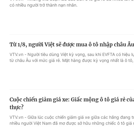
có nhiều người trở thành nạn nhân.
Giải trí
Đời sống
Điện ảnh
Du lịch
Từ 1/8, người Việt sẽ được mua ô tô nhập châu Âu
Âm nhạc
Làm đẹp
VTV.vn - Người tiêu dùng Việt kỳ vọng, sau khi EVFTA có hiệu
từ châu Âu với mức giá rẻ. Mặt hàng được kỳ vọng nhất là ô tô, l
Sao
Chất lượng cuộc sốn
Cuộc chiến giảm giá xe: Giấc mộng ô tô giá rẻ củ
thực?
VTV.vn - Giữa lúc cuộc chiến giảm giá xe giữa các hãng đang t
nhiều người Việt Nam đã mơ được sở hữu những chiếc ô tô giá 