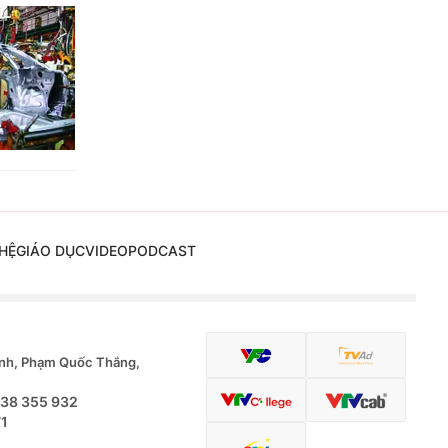
HỆ
GIÁO DỤC
VIDEO
PODCAST
nh, Phạm Quốc Thắng,
.38 355 932
71