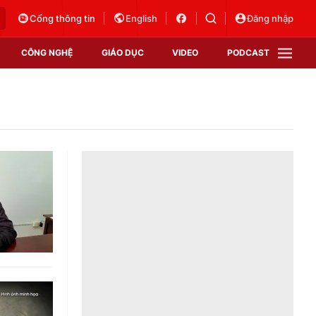
Cổng thông tin
English
Đăng nhập
CÔNG NGHỆ
GIÁO DỤC
VIDEO
PODCAST
VTV Money
VTV Thể thao
VTV Sức khoẻ
Bất động sản
Thị trường 24h
Tấm lòng Việt
Vươn mình bằng AI
VTV4
VTV8
VTV9
Lịch phát sóng
Giao lưu trực tuyến
Sự kiện