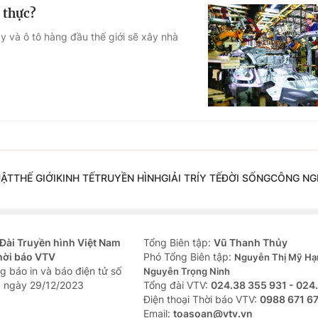
n thực?
áy và ô tô hàng đầu thế giới sẽ xây nhà
UẬT
THẾ GIỚI
KINH TẾ
TRUYỀN HÌNH
GIẢI TRÍ
Y TẾ
ĐỜI SỐNG
CÔNG NG
Đài Truyền hình Việt Nam
Tổng Biên tập:
Vũ Thanh Thủy
hời báo VTV
Phó Tổng Biên tập:
Nguyễn Thị Mỹ Hạ
g báo in và báo điện tử số
Nguyễn Trọng Ninh
 ngày 29/12/2023
Tổng đài VTV:
024.38 355 931 - 024
Ðiện thoại Thời báo VTV:
0988 671 6
Email:
toasoan@vtv.vn