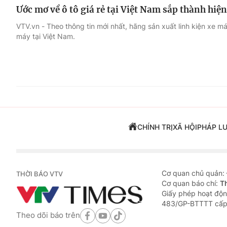
Ước mơ về ô tô giá rẻ tại Việt Nam sắp thành hiệ
VTV.vn - Theo thông tin mới nhất, hãng sản xuất linh kiện xe m
máy tại Việt Nam.
CHÍNH TRỊ
XÃ HỘI
PHÁP L
Cơ quan chủ quản:
THỜI BÁO VTV
Cơ quan báo chí:
T
Giấy phép hoạt độn
483/GP-BTTTT cấp
Theo dõi báo trên